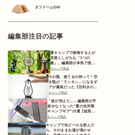
タフドーム/240
編集部注目の記事
夏キャンプで後悔する人が
見落としがちな「3つの
敵」。編集部が本気で使っ
た対策ギアとは
キャンプ用品
その瓶、捨てるの待って！空
き瓶が「ランタン」になるギ
アが最高だった【目利きのキ
ャンプギア】
キャンプ用品
「蚊が消えた…」編集部が手
放せなくなった“夏の虫対策
キャンプギア”10選【蚊取り
線香ホルダーetc.】
キャンプ用品
キャンプで缶ビールを飲んだ
ら、そのままお湯が沸かせ