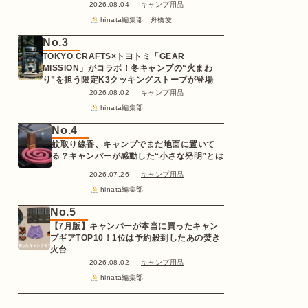
2026.08.04
キャンプ用品
hinata編集部 舟橋愛
No.3
TOKYO CRAFTS×トヨトミ「GEAR
MISSION」がコラボ！冬キャンプの“火まわ
り”を担う限定K3クッキングストーブが登場
2026.08.02
キャンプ用品
hinata編集部
No.4
蚊取り線香、キャンプでまだ地面に置いて
る？キャンパーが感動した“小さな発明”とは
2026.07.26
キャンプ用品
hinata編集部
No.5
【7月版】キャンパーが本当に買ったキャン
プギアTOP10！1位は予約殺到したあの焚き
火台
2026.08.02
キャンプ用品
hinata編集部