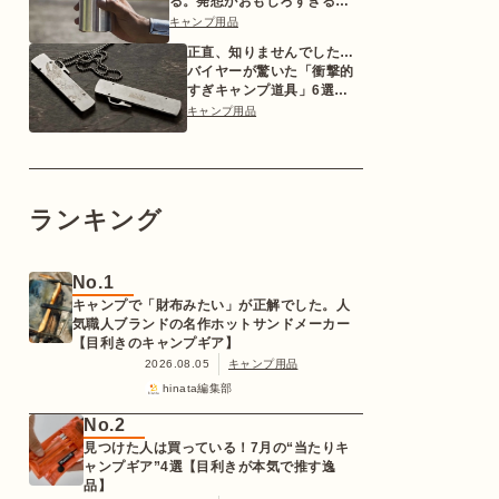
る。発想がおもしろすぎるギ
ア【目利きのキャンプギア】
キャンプ用品
正直、知りませんでした…
バイヤーが驚いた「衝撃的
すぎキャンプ道具」6選
【2026年版】
キャンプ用品
ランキング
No.1
キャンプで「財布みたい」が正解でした。人
気職人ブランドの名作ホットサンドメーカー
【目利きのキャンプギア】
2026.08.05
キャンプ用品
hinata編集部
No.2
見つけた人は買っている！7月の“当たりキ
ャンプギア”4選【目利きが本気で推す逸
品】