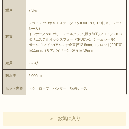
重さ
7.5kg
フライ／75Dポリエステルタフタ(UVPRO、PU防水、シーム
シール)
インナー／68Dポリエステルタフタ(撥水加工)フロア／210D
材質
ポリエステルオックスフォード(PU防水、シームシール)
ポール／(メイン)アルミ合金直径12.8mm、(フロント)FRP直
径11mm、(リアバイザー)FRP直径7.9mm
定員
2～3人
耐水圧
2,000mm
セット内容
ペグ、ロープ、ハンマー、収納ケース
お気に入り