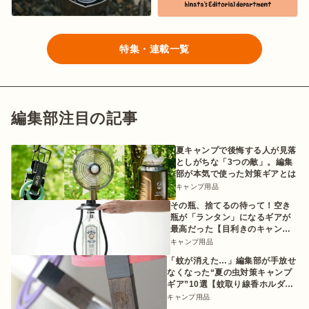
特集・連載一覧
編集部注目の記事
夏キャンプで後悔する人が見落
としがちな「3つの敵」。編集
部が本気で使った対策ギアとは
キャンプ用品
その瓶、捨てるの待って！空き
瓶が「ランタン」になるギアが
最高だった【目利きのキャンプ
ギア】
キャンプ用品
「蚊が消えた…」編集部が手放せ
なくなった“夏の虫対策キャンプ
ギア”10選【蚊取り線香ホルダー
etc.】
キャンプ用品