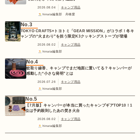
2026.08.04
キャンプ用品
hinata編集部 舟橋愛
No.3
TOKYO CRAFTS×トヨトミ「GEAR MISSION」がコラボ！冬キ
ャンプの“火まわり”を担う限定K3クッキングストーブが登場
2026.08.02
キャンプ用品
hinata編集部
No.4
蚊取り線香、キャンプでまだ地面に置いてる？キャンパーが
感動した“小さな発明”とは
2026.07.26
キャンプ用品
hinata編集部
No.5
【7月版】キャンパーが本当に買ったキャンプギアTOP10！1
位は予約殺到したあの焚き火台
2026.08.02
キャンプ用品
hinata編集部