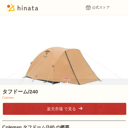
公式ストア
1
2
3
タフドーム/240
Coleman
楽天市場 で見る
Coleman タフドーム/240 の概要