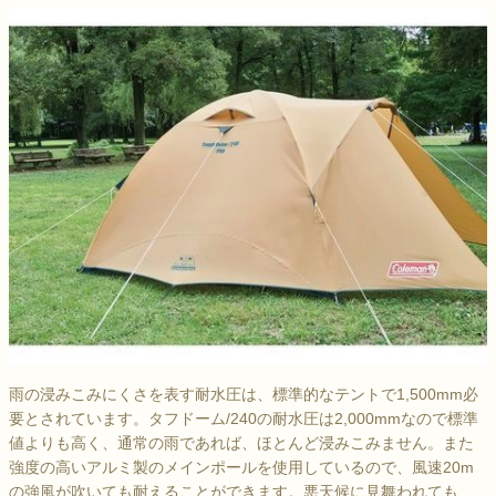
雨の浸みこみにくさを表す耐水圧は、標準的なテントで1,500mm必
要とされています。タフドーム/240の耐水圧は2,000mmなので標準
値よりも高く、通常の雨であれば、ほとんど浸みこみません。また
強度の高いアルミ製のメインポールを使用しているので、風速20m
の強風が吹いても耐えることができます。悪天候に見舞われても、