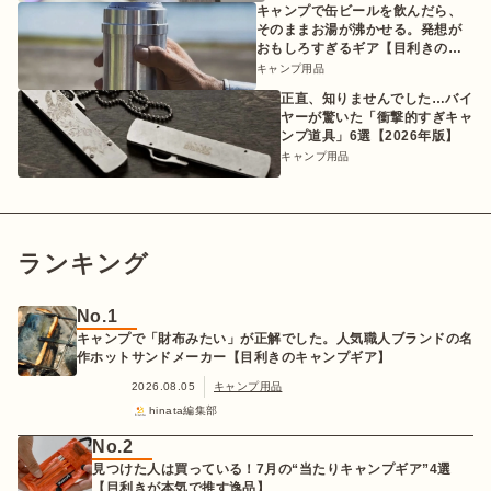
キャンプで缶ビールを飲んだら、
そのままお湯が沸かせる。発想が
おもしろすぎるギア【目利きのキ
ャンプギア】
キャンプ用品
正直、知りませんでした…バイ
ヤーが驚いた「衝撃的すぎキャ
ンプ道具」6選【2026年版】
キャンプ用品
ランキング
No.1
キャンプで「財布みたい」が正解でした。人気職人ブランドの名
作ホットサンドメーカー【目利きのキャンプギア】
2026.08.05
キャンプ用品
hinata編集部
No.2
見つけた人は買っている！7月の“当たりキャンプギア”4選
【目利きが本気で推す逸品】