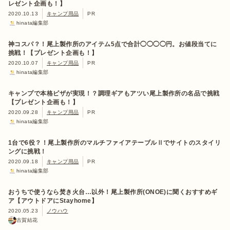
レゼント企画も！】
2020.10.13
キャンプ用品
PR
hinata編集部
神コスパ？！尾上製作所のアイテム5点で合計◯◯◯◯円。お値段当てに
挑戦！【プレゼント企画も！】
2020.10.07
キャンプ用品
PR
hinata編集部
キャンプで本格ピザが実現！？調理ギアもアツい尾上製作所の名品で挑戦
【プレゼント企画も！】
2020.09.28
キャンプ用品
PR
hinata編集部
1台で6役？！尾上製作所のマルチファイアテーブルⅡでサイトのスタイリ
ングに挑戦！
2020.09.18
キャンプ用品
PR
hinata編集部
おうちで使うなら焚き火台…以外！尾上製作所(ONOE)に聞くおすすめギ
ア【アウトドアにStayhome】
2020.05.23
ノウハウ
古賀結花