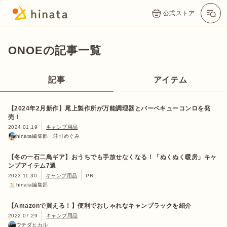
公式ストア
ONOEの記事一覧
記事
アイテム
【2024年2月新作】尾上製作所が万能調理器とバーベキューコンロを発
売！
2024.01.19
キャンプ用品
hinata編集部 荘司めぐみ
【冬の一石二鳥ギア】おうちでも手放せなくなる！「ぬくぬく暖房」キャ
ンプアイテム7選
2023.11.30
キャンプ用品
PR
hinata編集部
【Amazonで買える！】便利でおしゃれなキャンプラックを紹介
2022.07.29
キャンプ用品
ウチダヒカル