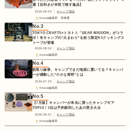
選【目利きが本気で推す逸品】
2026.08.03
キャンプ用品
hinata編集部 舟橋愛
No.
3
TOKYO CRAFTS×トヨトミ「GEAR MISSION」がコラ
ボ！冬キャンプの“火まわり”を担う限定K3クッキングス
トーブが登場
2026.08.02
キャンプ用品
hinata編集部
No.
4
蚊取り線香、キャンプでまだ地面に置いてる？キャンパ
ーが感動した“小さな発明”とは
2026.07.25
キャンプ用品
hinata編集部
No.
5
【7月版】キャンパーが本当に買ったキャンプギア
TOP10！1位は予約殺到したあの焚き火台
2026.08.01
キャンプ用品
hinata編集部