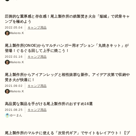
圧倒的な重厚感と存在感！尾上製作所の鉄製焚き火台「焔城」で武骨キャ
ンプを極めよう
2022.05.04
キャンプ用品
Makoto.K
尾上製作所(ONOE)からマルチハンガー用オプション「丸焼きキット」が
登場！ぐるぐる回して上手に焼こう！
2022.01.16
キャンプ用品
Makoto.K
尾上製作所からアイアンレッグと相性抜群な新作。アイデア次第で収納や
焚き火が快適に！
2021.09.02
キャンプ用品
Makoto.K
高品質な製品を手がける尾上製作所のおすすめ16選
2021.08.25
キャンプ用品
ゆーまん
尾上製作所のマルチに使える「次世代ギア」でサイトをレイアウト！【プ