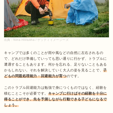
出典：
Nina HIlitukha / ゲッティイメージーズ
キャンプでは多くのことが雨や風などの自然に左右されるの
で、どれだけ準備していっても思い通りに行かず、トラブルに
遭遇することもあります。何かを忘れる、足りないこともある
かもしれない。それを解決していく大人の姿を見ることで、
子
どもの問題処理能力・回避能力が育つ
のです。

このトラブル回避能力は勉強で身につくものではなく、経験を
積むことこそが必要です。
キャンプに行けばその経験を十分に
得ることができ、先を予測しながら行動できる子どもになるで
しょう。