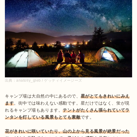
出典：
anatoliy_gleb / ゲッティイメージーズ
キャンプ場は大自然の中にあるので、
星がとてもきれいにみえ
ます
。街中では味わえない感動です。星だけではなく、蛍が現
れるキャンプ場もあります。
テントがたくさん張られていてラ
ンタンを灯している風景もとても素敵
です。

花がきれいに咲いていたり、山の上から見る風景が絶景だった