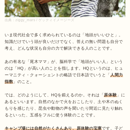
出典：
ziggy_mars / ゲッティイメージーズ
いま現代社会で多く求められているのは「地頭がいいひと」。
知識だけでいう頭が良いだけでなく、答えの無い問題も自分で
考え、どんな状況も自分の力で解決できる人のことです。

あの有名な「尾木ママ」が、脳科学で「地頭がいい人」という
のは「HQ」が高い人のことを指します。HQというのは、ヒュ
ーマニティ・クォーシェントの略語で日本語でいうと「
人間力
指数
」のこと。

では、どのようにして、HQを鍛えるのか。それは「
原体験
」に
あるといいます。自然のなかで火をおこしたり、土や木のぬく
もりを感じたり、昆虫や動物の声を聞いたり間近に見たり触れ
るといった、五感をフルに使う体験のことです。

キャンプ場には自然がたくさんあり、原体験の宝庫
です。子ど