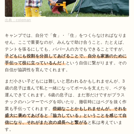
出典：
coleman
キャンプでは、自分で「食」・「住」をつくらなければなりま
せん。ここで重要なのが、みんなで助け合うこと。たとえば、
テントを張るにしても、パパ一人の力でもできることですが、
子どもにも役割を分担してあげることで、自分も家族のために
手伝って役に立っているんだ！
という自信に繋がります。その
自信が協調性を育んでくれます。
まだ小さい子どもには難しいと思われるかもしれませんが、3
歳の息子は進んで私と一緒になってポールを支えたり、ペグを
運んできてくれます。6歳の息子は、まだ形だけですがプラス
チックのハンマーでペグを叩いたり、撤収時にはペグを抜く作
業も手伝ってくれます。
些細なことかもしれませんが、それを
盛大に褒めてあげると「協力している」ということを感じて自
信になり、それがまた次の成長へと繋がる
と私は考えていま
す。
