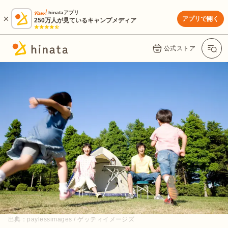
hinataアプリ
アプリで開く
250万人が見ているキャンプメディア
公式ストア
出典：
paylessimages / ゲッティイメージズ