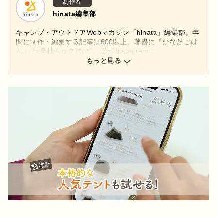
制作者
hinata編集部
キャンプ・アウトドアWebマガジン「hinata」編集部。年
間に制作・編集する記事は600以上。著書に『ひなたごは
ん』(扶桑社ムック)など。 公式Instagram：
もっと見る
@hinata_outdoor
公式X：
@hinata_outdoor