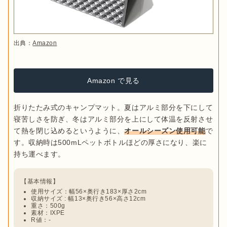
出典：
Amazon
Amazon で見る
折りたたみ式のキャンプマット。夏はアルミ部分を下にして
寝苦しさを防ぎ、冬はアルミ部分を上にして体温を反射させ
て熱を閉じ込めるというように、
オールシーズン使用可能
で
す。収納時は500mLペットボトルほどの厚さになり、楽に
使用サイズ：幅56×奥行き183×厚さ2cm
収納サイズ : 幅13×奥行き56×高さ12cm
重さ：500g
素材：IXPE
R値：-