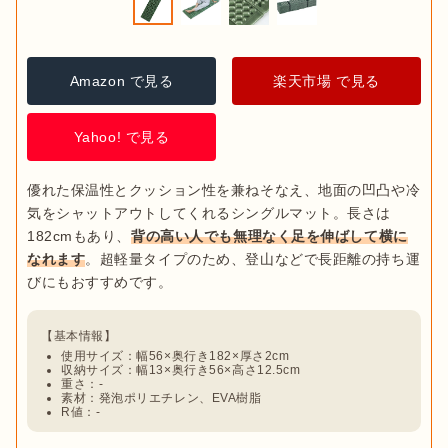
Amazon で見る
楽天市場 で見る
Yahoo! で見る
優れた保温性とクッション性を兼ねそなえ、地面の凹凸や冷
気をシャットアウトしてくれるシングルマット。長さは
182cmもあり、
背の高い人でも無理なく足を伸ばして横に
なれます
。超軽量タイプのため、登山などで長距離の持ち運
使用サイズ：幅56×奥行き182×厚さ2cm
収納サイズ：幅13×奥行き56×高さ12.5cm
重さ：-
素材：発泡ポリエチレン、EVA樹脂
R値：-