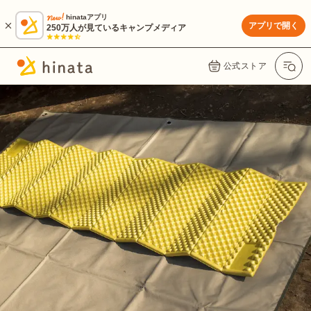
hinataアプリ
アプリで開く
250万人が見ているキャンプメディア
公式ストア