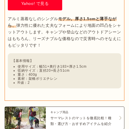
Yahoo! で見る
アルミ蒸着なしのシングル
モデル。厚さ1.5cmと薄手なが
ら、
弾力性に優れた丈夫なフォームにより地面の凹凸をシャ
ットアウトします。キャンプや登山などのアウトドアシーン
はもちろん、リーズナブルな価格なので災害時へのそなえに
使用サイズ：幅51×奥行き183×厚さ1.5cm
収納サイズ：直径20×長さ51cm
重さ：400g
素材：架橋ポリエチレン
R値：2
キャンプ用品
サーマレストのマットを徹底比較！種
類・選び方・おすすめアイテムを紹介