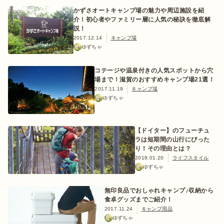
かずさオートキャンプ場の魅力や周辺施設を紹
介！初心者やファミリー層に人気の秘訣を徹底解
説！
2017.12.14
キャンプ場
ゆずちゃ
おすすめ特集
コテージや温泉付きの人気スポットから穴
場まで！滋賀のおすすめキャンプ場21選！
キャンプ用品
2017.11.19
キャンプ場
ゆずちゃ
キャンプ場
【ドイター】のフューチュ
ラは短期間の山行にぴった
料理
り！その理由とは？
2018.01.20
ライフスタイル
ゆずちゃ
how to
無印良品でおしゃれキャンプ♪収納から
食卓グッズまでご紹介！
初めての方
2017.11.24
キャンプ用品
ゆずちゃ