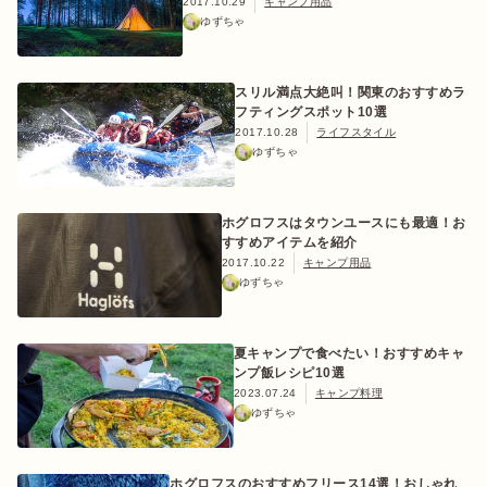
2017.10.29
キャンプ用品
ゆずちゃ
スリル満点大絶叫！関東のおすすめラ
フティングスポット10選
2017.10.28
ライフスタイル
ゆずちゃ
ホグロフスはタウンユースにも最適！お
すすめアイテムを紹介
2017.10.22
キャンプ用品
ゆずちゃ
夏キャンプで食べたい！おすすめキャ
ンプ飯レシピ10選
2023.07.24
キャンプ料理
ゆずちゃ
ホグロフスのおすすめフリース14選！おしゃれ