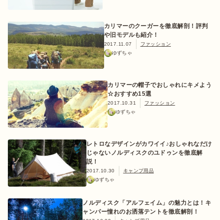
カリマーのクーガーを徹底解剖！評判
や旧モデルも紹介！
ログイン/会員登録
2017.11.07
ファッション
ゆずちゃ
カリマーの帽子でおしゃれにキメよう
☆おすすめ15選
2017.10.31
ファッション
ゆずちゃ
レトロなデザインがカワイイ♪おしゃれなだけ
マガジン
イベント
キャンプ場
レンタル
オンライン
検索
ショップ
じゃないノルディスクのユドゥンを徹底解
説！
2017.10.30
キャンプ用品
ゆずちゃ
ノルディスク「アルフェイム」の魅力とは！キ
ャンパー憧れのお洒落テントを徹底解剖！