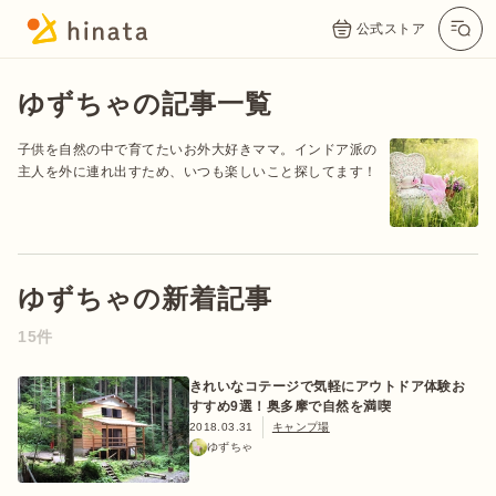
公式ストア
ゆずちゃの記事一覧
子供を自然の中で育てたいお外大好きママ。インドア派の
主人を外に連れ出すため、いつも楽しいこと探してます！
ゆずちゃの新着記事
公式App
Twitter
Instagram
LINE
15件
きれいなコテージで気軽にアウトドア体験お
すすめ9選！奥多摩で自然を満喫
公式オンラインストア
2018.03.31
キャンプ場
ゆずちゃ