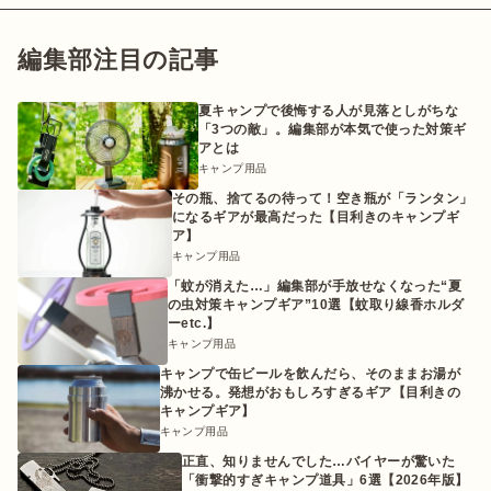
編集部注目の記事
夏キャンプで後悔する人が見落としがちな
「3つの敵」。編集部が本気で使った対策ギ
アとは
キャンプ用品
その瓶、捨てるの待って！空き瓶が「ランタン」
になるギアが最高だった【目利きのキャンプギ
ア】
キャンプ用品
「蚊が消えた…」編集部が手放せなくなった“夏
の虫対策キャンプギア”10選【蚊取り線香ホルダ
ーetc.】
キャンプ用品
キャンプで缶ビールを飲んだら、そのままお湯が
沸かせる。発想がおもしろすぎるギア【目利きの
キャンプギア】
キャンプ用品
正直、知りませんでした…バイヤーが驚いた
「衝撃的すぎキャンプ道具」6選【2026年版】