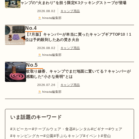
ャンプの“火まわり”を担う限定K3クッキングストーブが登場
2026.08.02
キャンプ用品
hinata編集部
No.4
【7月版】キャンパーが本当に買ったキャンプギアTOP10！1
位は予約殺到したあの焚き火台
2026.08.02
キャンプ用品
hinata編集部
No.5
蚊取り線香、キャンプでまだ地面に置いてる？キャンパーが
感動した“小さな発明”とは
2026.07.26
キャンプ用品
hinata編集部
いま話題のキーワード
スピーカー
テーブルウェア・食器
レンタル
ビギナー
ウェア
キャンピングカー
公園
手ぶらキャンプ
イベント
登山