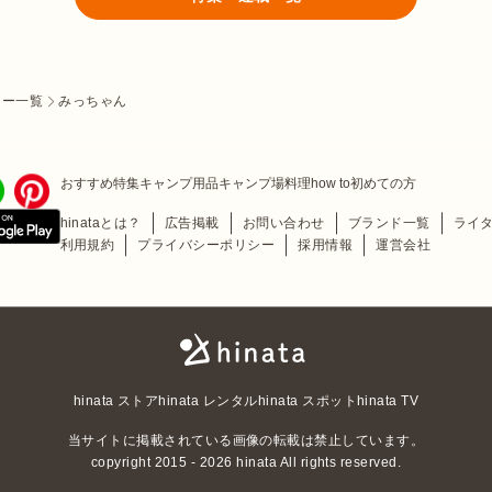
ター一覧
みっちゃん
おすすめ特集
キャンプ用品
キャンプ場
料理
how to
初めての方
hinataとは？
広告掲載
お問い合わせ
ブランド一覧
ライ
利用規約
プライバシーポリシー
採用情報
運営会社
hinata〜もっとそとが
好きになる〜 | キャン
hinata ストア
hinata レンタル
hinata スポット
hinata TV
プ・アウトドア情報メ
ディア
当サイトに掲載されている画像の転載は禁止しています。
copyright 2015 - 2026 hinata All rights reserved.