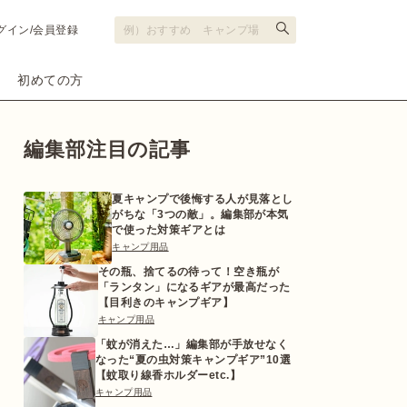
グイン/会員登録
初めての方
編集部注目の記事
夏キャンプで後悔する人が見落とし
がちな「3つの敵」。編集部が本気
で使った対策ギアとは
キャンプ用品
その瓶、捨てるの待って！空き瓶が
「ランタン」になるギアが最高だった
【目利きのキャンプギア】
キャンプ用品
「蚊が消えた…」編集部が手放せなく
なった“夏の虫対策キャンプギア”10選
【蚊取り線香ホルダーetc.】
キャンプ用品