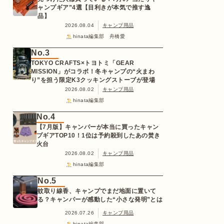
ャンプギア”4選【目利きが本気で推す逸
品】
2026.08.04
キャンプ用品
hinata編集部 舟橋愛
No.3
TOKYO CRAFTS×トヨトミ「GEAR
MISSION」がコラボ！冬キャンプの“火まわ
り”を担う限定K3クッキングストーブが登場
2026.08.02
キャンプ用品
hinata編集部
No.4
【7月版】キャンパーが本当に買ったキャン
プギアTOP10！1位は予約殺到したあの焚き
火台
2026.08.02
キャンプ用品
hinata編集部
No.5
蚊取り線香、キャンプでまだ地面に置いて
る？キャンパーが感動した“小さな発明”とは
2026.07.26
キャンプ用品
hinata編集部