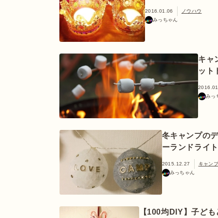
2016.01.06
ノウハウ
みっちゃん
キャ
ット
2016.01
みっ
冬キャンプのデ
ーランドライ
2015.12.27
キャン
みっちゃん
【100均DIY】子