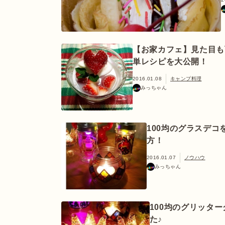
【お家カフェ】見た目も
単レシピを大公開！
2016.01.08
キャンプ料理
みっちゃん
100均のグラスデ
方！
2016.01.07
ノウハウ
みっちゃん
100均のグリッタ
た♪