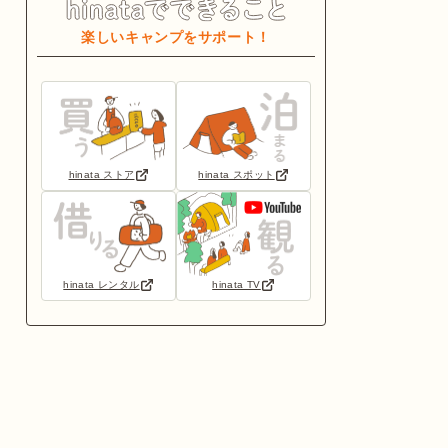
楽しいキャンプをサポート！
hinata ストア
hinata スポット
hinata レンタル
hinata TV