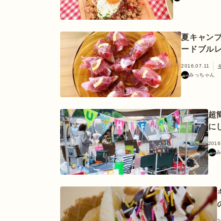
夏キャン
ードブルレ
2016.07.11
みっちゃん
超
に
2016
み
2