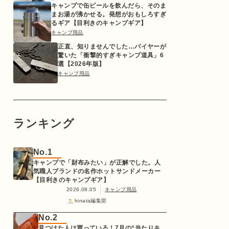
キャンプで缶ビールを飲んだら、そのま
まお湯が沸かせる。発想がおもしろすぎ
るギア【目利きのキャンプギア】
キャンプ用品
正直、知りませんでした…バイヤーが
驚いた「衝撃的すぎキャンプ道具」6
選【2026年版】
キャンプ用品
ランキング
No.1
キャンプで「財布みたい」が正解でした。人
気職人ブランドの名作ホットサンドメーカー
【目利きのキャンプギア】
2026.08.05
キャンプ用品
hinata編集部
No.2
見つけた人は買っている！7月の“当たりキ