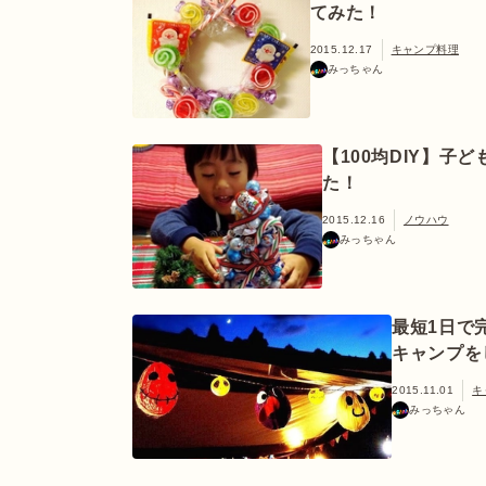
てみた！
2015.12.17
キャンプ料理
みっちゃん
【100均DIY】
た！
2015.12.16
ノウハウ
みっちゃん
最短1日で
キャンプを
2015.11.01
キ
みっちゃん