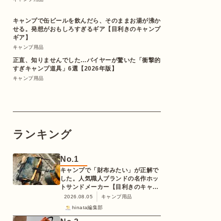
キャンプで缶ビールを飲んだら、そのままお湯が沸か
せる。発想がおもしろすぎるギア【目利きのキャンプ
ギア】
キャンプ用品
正直、知りませんでした…バイヤーが驚いた「衝撃的
すぎキャンプ道具」6選【2026年版】
キャンプ用品
ランキング
No.
1
キャンプで「財布みたい」が正解で
した。人気職人ブランドの名作ホッ
トサンドメーカー【目利きのキャン
プギア】
2026.08.05
キャンプ用品
hinata編集部