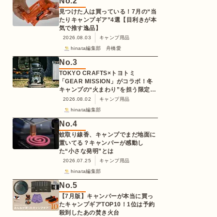
No.
2
見つけた人は買っている！7月の“当
たりキャンプギア”4選【目利きが本
気で推す逸品】
2026.08.03
キャンプ用品
hinata編集部 舟橋愛
No.
3
TOKYO CRAFTS×トヨトミ
「GEAR MISSION」がコラボ！冬
キャンプの“火まわり”を担う限定
K3クッキングストーブが登場
2026.08.02
キャンプ用品
hinata編集部
No.
4
蚊取り線香、キャンプでまだ地面に
置いてる？キャンパーが感動し
た“小さな発明”とは
2026.07.25
キャンプ用品
hinata編集部
No.
5
【7月版】キャンパーが本当に買っ
たキャンプギアTOP10！1位は予約
殺到したあの焚き火台