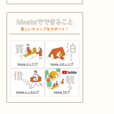
楽しいキャンプをサポート！
hinata ストア
hinata スポット
hinata レンタル
hinata TV