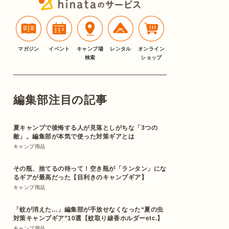
マガジン
イベント
キャンプ場
レンタル
オンライン
検索
ショップ
編集部注目の記事
夏キャンプで後悔する人が見落としがちな「3つの
敵」。編集部が本気で使った対策ギアとは
キャンプ用品
その瓶、捨てるの待って！空き瓶が「ランタン」にな
るギアが最高だった【目利きのキャンプギア】
キャンプ用品
「蚊が消えた…」編集部が手放せなくなった“夏の虫
対策キャンプギア”10選【蚊取り線香ホルダーetc.】
キャンプ用品