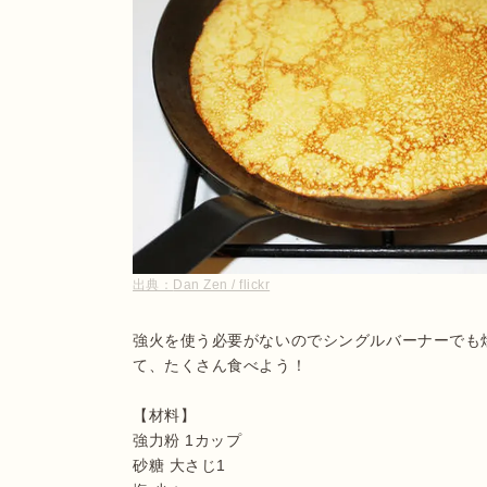
出典：
Dan Zen / flickr
強火を使う必要がないのでシングルバーナーでも
て、たくさん食べよう！

【材料】

強力粉 1カップ

砂糖 大さじ1
