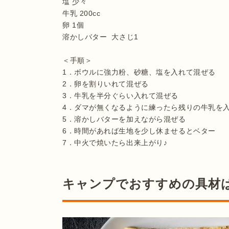
塩 少々

牛乳 200cc

卵 1個

溶かしバター  大さじ1

＜手順＞

1．ボウルに強力粉、砂糖、塩を入れて混ぜる

2．卵を割りいれて混ぜる

3．牛乳を半分ぐらい入れて混ぜる

4．ダマが無くなるように練ったら残りの牛乳を入
5．溶かしバターを加えながら混ぜる

6．時間があれば生地を少し休ませるとベター

7．中火で焼いたら出来上がり♪

キャンプでおすすめの具材