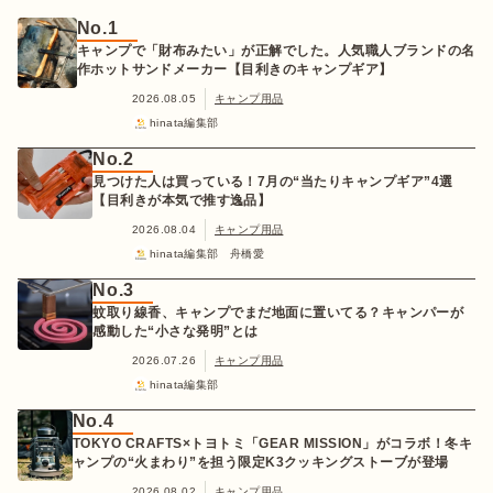
No.1
キャンプで「財布みたい」が正解でした。人気職人ブランドの名
作ホットサンドメーカー【目利きのキャンプギア】
2026.08.05
キャンプ用品
hinata編集部
No.2
見つけた人は買っている！7月の“当たりキャンプギア”4選
【目利きが本気で推す逸品】
2026.08.04
キャンプ用品
hinata編集部 舟橋愛
No.3
蚊取り線香、キャンプでまだ地面に置いてる？キャンパーが
感動した“小さな発明”とは
2026.07.26
キャンプ用品
hinata編集部
No.4
TOKYO CRAFTS×トヨトミ「GEAR MISSION」がコラボ！冬キ
ャンプの“火まわり”を担う限定K3クッキングストーブが登場
2026.08.02
キャンプ用品