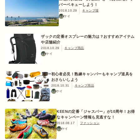
バーベキューしよう！
2018.10.29
キャンプ場
ケイ
ザックの定番オスプレーの魅力は？おすすめアイテム
や店舗紹介
2018.10.29
キャンプ用品
ケイ
初心者必見！熟練キャンパーもキャンプ道具を
おさらいしよう
2018.10.31
キャンプ用品
ケイ
KEENの定番「ジャスパー」が10周年！お得
なキャンペーン情報も見逃すな！
2018.08.17
ファッション
ケイ