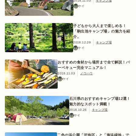
2018.11.03
キャンプ場
ケイ
子どもから大人まで楽しめる！
「駒出池キャンプ場」の魅力を紹
介。
2018.12.29
キャンプ場
ケイ
おすすめの食材から場所まで全て解説！バ
ーベキュー完全マニュアル！
2018.11.03
ノウハウ
ケイ
石川県のおすすめキャンプ場12選！
魅力的なスポット満載！
2018.10.26
キャンプ場
ケイ
二色の浜公園「沢地区」と「海浜緑地」で