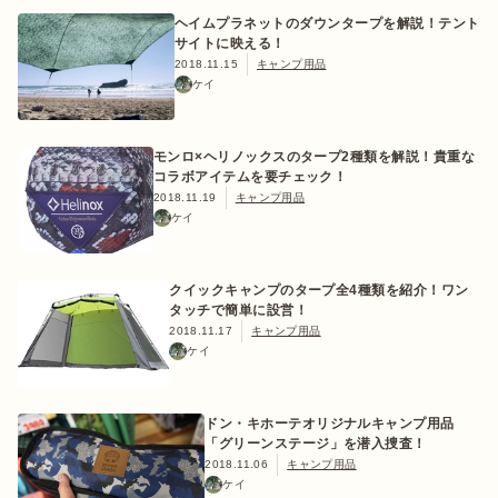
ヘイムプラネットのダウンタープを解説！テント
サイトに映える！
2018.11.15
キャンプ用品
ケイ
おすすめ特集
モンロ×ヘリノックスのタープ2種類を解説！貴重な
コラボアイテムを要チェック！
キャンプ用品
2018.11.19
キャンプ用品
ケイ
キャンプ場
クイックキャンプのタープ全4種類を紹介！ワン
タッチで簡単に設営！
料理
2018.11.17
キャンプ用品
ケイ
how to
ドン・キホーテオリジナルキャンプ用品
「グリーンステージ」を潜入捜査！
初めての方
2018.11.06
キャンプ用品
ケイ