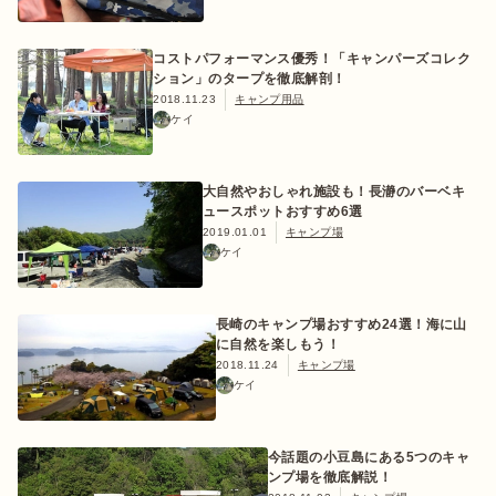
コストパフォーマンス優秀！「キャンパーズコレク
ション」のタープを徹底解剖！
ログイン/会員登録
2018.11.23
キャンプ用品
ケイ
大自然やおしゃれ施設も！長瀞のバーベキ
ュースポットおすすめ6選
2019.01.01
キャンプ場
ケイ
長崎のキャンプ場おすすめ24選！海に山
マガジン
イベント
キャンプ場
レンタル
オンライン
検索
ショップ
に自然を楽しもう！
2018.11.24
キャンプ場
ケイ
今話題の小豆島にある5つのキャ
ンプ場を徹底解説！