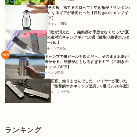
その瓶、捨てるの待って！空き瓶が「ランタン」
になるギアが最高だった【目利きのキャンプギ
ア】
キャンプ用品
「蚊が消えた…」編集部が手放せなくなった“夏
の虫対策キャンプギア”10選【蚊取り線香ホルダ
ーetc.】
キャンプ用品
New
キャンプで缶ビールを飲んだら、そのままお湯が
沸かせる。発想がおもしろすぎるギア【目利きの
キャンプギア】
キャンプ用品
正直、知りませんでした…バイヤーが驚いた
「衝撃的すぎキャンプ道具」6選【2026年版】
キャンプ用品
ランキング