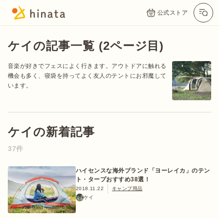
公式ストア
ケイの記事一覧 (2ページ目)
音楽が好きでフェスによく行きます。アウトドアに触れる
機会も多く、寝袋を持ってよく友人のテントにお邪魔して
います。
ケイの新着記事
公式App
Twitter
Instagram
LINE
37件
ハイセンスな海外ブランド「ヨーレイカ」のテン
ト・タープおすすめ38選！
公式オンラインストア
2018.11.22
キャンプ用品
ケイ