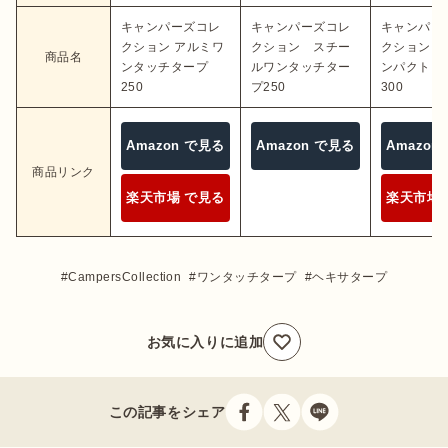
キャンパーズコレ
キャンパーズコレ
キャンパー
クション アルミワ
クション スチー
クション 
商品名
ンタッチタープ
ルワンタッチター
ンパクトタ
250
プ250
300
Amazon で見る
Amazon で見る
Amazon
商品リンク
楽天市場 で見る
楽天市場 
CampersCollection
ワンタッチタープ
ヘキサタープ
お気に入りに追加
この記事をシェア