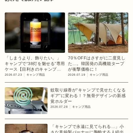
「しまうより、飾りたい。」
70％OFFはさすがに二度見し
キャンプで“38灯を魅せる”専用
た…。韓国発の高機能タープ
ケース【目利きのキャンプギ
が衝撃価格に！
ア】
2026.07.23
キャンプ用品
2026.07.19
キャンプ用品
蚊取り線香が“キャンプで見せたくなる
ギア”に変わる！？無骨デザインの新感
覚ホルダー
2026.07.28
キャンプ用品
「キャンプで永遠に見てられる…」小
さな真鍮製バーナーに陶酔する人続出