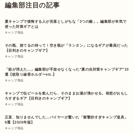
編集部注目の記事
夏キャンプで後悔する人が見落としがちな「3つの敵」。編集部が本気で
使った対策ギアとは
キャンプ用品
その瓶、捨てるの待って！空き瓶が「ランタン」になるギアが最高だった
【目利きのキャンプギア】
キャンプ用品
「蚊が消えた…」編集部が手放せなくなった“夏の虫対策キャンプギア”10
選【蚊取り線香ホルダーetc.】
キャンプ用品
キャンプで缶ビールを飲んだら、そのままお湯が沸かせる。発想がおもし
ろすぎるギア【目利きのキャンプギア】
キャンプ用品
正直、知りませんでした…バイヤーが驚いた「衝撃的すぎキャンプ道具」
6選【2026年版】
キャンプ用品