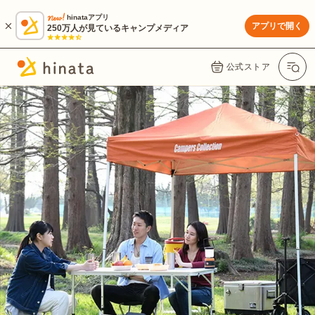
hinataアプリ
アプリで開く
250万人が見ているキャンプメディア
公式ストア