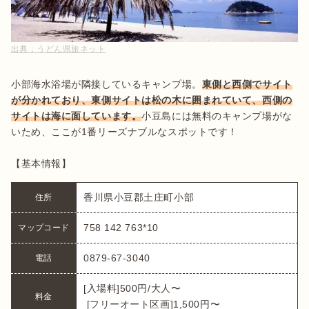
出典：
うどん県旅ネット
小部海水浴場が隣接しているキャンプ場。
東側と西側でサイト
が分かれており、東側サイトは松の木に囲まれていて、西側の
サイトは海に面しています。
小豆島には無料のキャンプ場がな
いため、ここが1番リーズナブルなスポットです！

香川県小豆郡土庄町小部
住所
758 142 763*10
マップコード
0879-67-3040
電話
[入場料]500円/大人〜

料金
 [フリーオート区画]1,500円〜