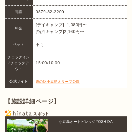
0879-82-2200
電話
[デイキャンプ]  1,080円〜

料金
[宿泊キャンプ]2,160円〜
不可
ペット
チェックイン 
15:00/10:00
/ チェックア
ウト
公式サイト
道の駅小豆島オリーブ公園
【施設詳細ページ】
小豆島オートビレッジYOSHIDA