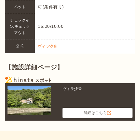
可(条件有り)
ペット
チェックイ
15:00/10:00
ン/チェック
アウト
公式
ヴィラ汐音
【施設詳細ページ】
ヴィラ汐音
詳細はこちら