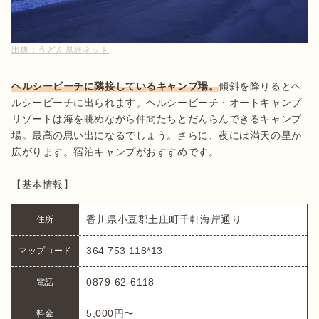
出典：
うどん県旅ネット
ヘルシービーチに隣接しているキャンプ場。
傾斜を降りるとヘ
ルシービーチに出られます。ヘルシービーチ・オートキャンプ
リゾートは海を眺めながら仲間たちとだんらんできるキャンプ
場。最高の思い出になるでしょう。さらに、夜には満天の星が
広がります。宿泊キャンプがおすすめです。

【基本情報】
香川県小豆郡土庄町千軒海岸通り
住所
364 753 118*13
マップコード
0879-62-6118
電話
5,000円〜
料金