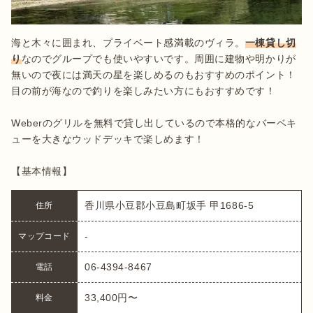
海と木々に囲まれ、プライベート感満載のヴィラ。
一棟貸し切
り
なのでグループでも使いやすいです。周囲に建物や明かりが
無いので夜には満天の星を楽しめるのもおすすめのポイント！
目の前が海なので釣りを楽しみたい方にもおすすめです！

Weberのグリルを無料で貸し出しているので本格的なバーベキ
ューを大きなウッドデッキで楽しめます！

香川県小豆郡小豆島町坂手 甲1686-5
住所
-
マップコード
06-4394-8467
電話
33,400円〜
料金