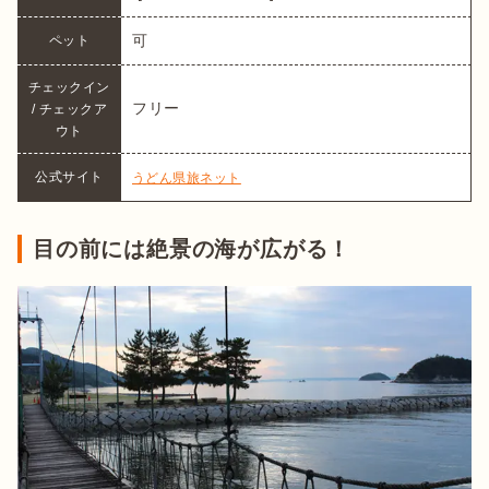
可
ペット
チェックイン 
フリー
/ チェックア
ウト
公式サイト
うどん県旅ネット
目の前には絶景の海が広がる！