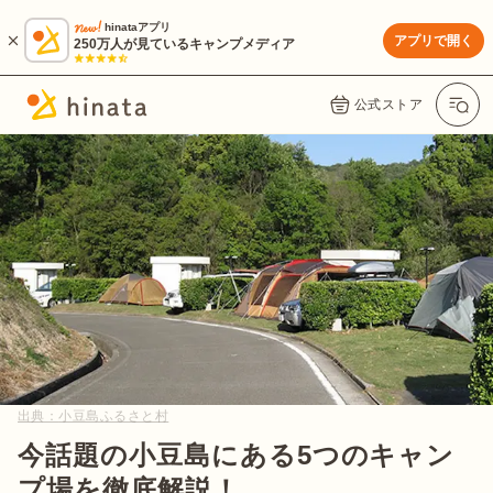
hinataアプリ
アプリで開く
250万人が見ているキャンプメディア
公式ストア
出典：
小豆島ふるさと村
今話題の小豆島にある5つのキャン
プ場を徹底解説！