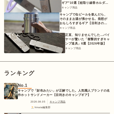
ギア”10選【蚊取り線香ホルダー
etc.】
キャンプ用品
キャンプで缶ビールを飲んだら、
そのままお湯が沸かせる。発想が
おもしろすぎるギア【目利きのキ
ャンプギア】
キャンプ用品
正直、知りませんでした…バイ
ヤーが驚いた「衝撃的すぎキャ
ンプ道具」6選【2026年版】
キャンプ用品
ランキング
No.1
キャンプで「財布みたい」が正解でした。人気職人ブランドの名
作ホットサンドメーカー【目利きのキャンプギア】
2026.08.05
キャンプ用品
hinata編集部