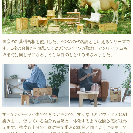
国産の針葉樹合板を使用した、YOKAの代名詞ともいえるシリーズで
す。1枚の合板から無駄なく2つ分のパーツが取れ、どのアイテムも
収納時は同じ形になるような条件のもと生み出されました。
すべてのパーツが木でできているので、すんなりとアウトドアに馴
染みます。使っている自分も自然と一体化するような開放感が味わ
えます。強度も十分で、家の中で通常の家具と同じように使用して