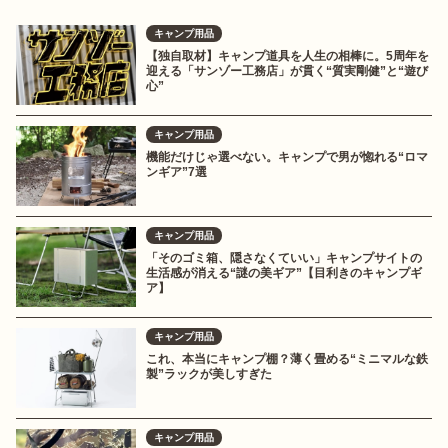
キャンプ用品
【独自取材】キャンプ道具を人生の相棒に。5周年を
迎える「サンゾー工務店」が貫く“質実剛健”と“遊び
心”
キャンプ用品
機能だけじゃ選べない。キャンプで男が惚れる“ロマ
ンギア”7選
キャンプ用品
「そのゴミ箱、隠さなくていい」キャンプサイトの
生活感が消える“謎の美ギア”【目利きのキャンプギ
ア】
キャンプ用品
これ、本当にキャンプ棚？薄く畳める“ミニマルな鉄
製”ラックが美しすぎた
キャンプ用品