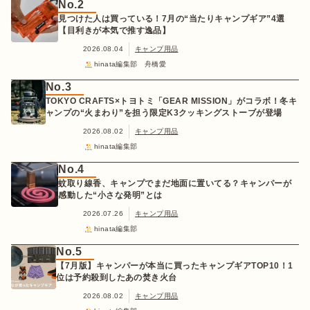
No.2
見つけた人は買っている！7月の“当たりキャンプギア”4選
【目利きが本気で推す逸品】
2026.08.04
キャンプ用品
hinata編集部 舟橋愛
No.3
TOKYO CRAFTS×トヨトミ「GEAR MISSION」がコラボ！冬キ
ャンプの“火まわり”を担う限定K3クッキングストーブが登場
2026.08.02
キャンプ用品
hinata編集部
No.4
蚊取り線香、キャンプでまだ地面に置いてる？キャンパーが
感動した“小さな発明”とは
2026.07.26
キャンプ用品
hinata編集部
No.5
【7月版】キャンパーが本当に買ったキャンプギアTOP10！1
位は予約殺到したあの焚き火台
2026.08.02
キャンプ用品