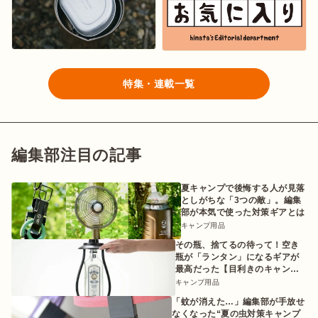
特集・連載一覧
編集部注目の記事
夏キャンプで後悔する人が見落
としがちな「3つの敵」。編集
部が本気で使った対策ギアとは
キャンプ用品
その瓶、捨てるの待って！空き
瓶が「ランタン」になるギアが
最高だった【目利きのキャンプ
ギア】
キャンプ用品
「蚊が消えた…」編集部が手放せ
なくなった“夏の虫対策キャンプ