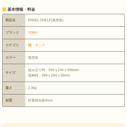
基本情報・料金
商品名
PANEL SHELF(無塗装)
ブランド
YOKA
カテゴリ
棚・ラック
カラー
無塗装
組み立て時：568 x 244 x 568mm
サイズ
収納時：568 x 284 x 36mm
重さ
2.3kg
材質
針葉樹合板9mm