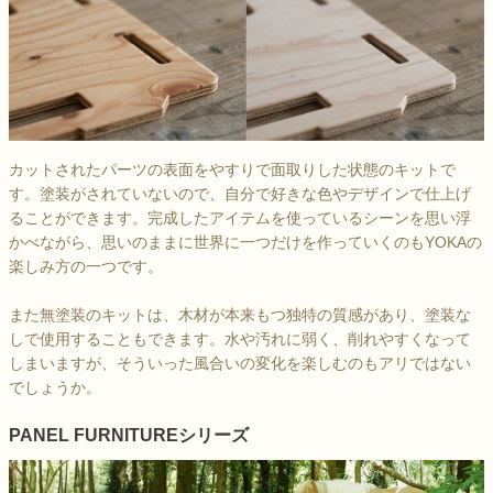
カットされたパーツの表面をやすりで面取りした状態のキットで
す。塗装がされていないので、自分で好きな色やデザインで仕上げ
ることができます。完成したアイテムを使っているシーンを思い浮
かべながら、思いのままに世界に一つだけを作っていくのもYOKAの
楽しみ方の一つです。
また無塗装のキットは、木材が本来もつ独特の質感があり、塗装な
しで使用することもできます。水や汚れに弱く、削れやすくなって
しまいますが、そういった風合いの変化を楽しむのもアリではない
でしょうか。
PANEL FURNITUREシリーズ