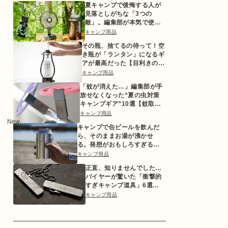
夏キャンプで後悔する人が
見落としがちな「3つの
敵」。編集部が本気で使っ
た対策ギアとは
キャンプ用品
その瓶、捨てるの待って！空
き瓶が「ランタン」になるギ
アが最高だった【目利きのキ
ャンプギア】
キャンプ用品
「蚊が消えた…」編集部が手
放せなくなった“夏の虫対策
キャンプギア”10選【蚊取り
線香ホルダーetc.】
キャンプ用品
New
キャンプで缶ビールを飲んだ
ら、そのままお湯が沸かせ
る。発想がおもしろすぎるギ
ア【目利きのキャンプギア】
キャンプ用品
正直、知りませんでした…
バイヤーが驚いた「衝撃的
すぎキャンプ道具」6選
【2026年版】
キャンプ用品