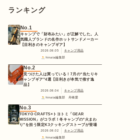
ランキング
No.1
キャンプで「財布みたい」が正解でした。人
気職人ブランドの名作ホットサンドメーカー
【目利きのキャンプギア】
2026.08.05
キャンプ用品
hinata編集部
No.2
見つけた人は買っている！7月の“当たりキ
ャンプギア”4選【目利きが本気で推す逸
品】
2026.08.04
キャンプ用品
hinata編集部 舟橋愛
No.3
TOKYO CRAFTS×トヨトミ「GEAR
MISSION」がコラボ！冬キャンプの“火まわ
り”を担う限定K3クッキングストーブが登場
2026.08.02
キャンプ用品
hinata編集部