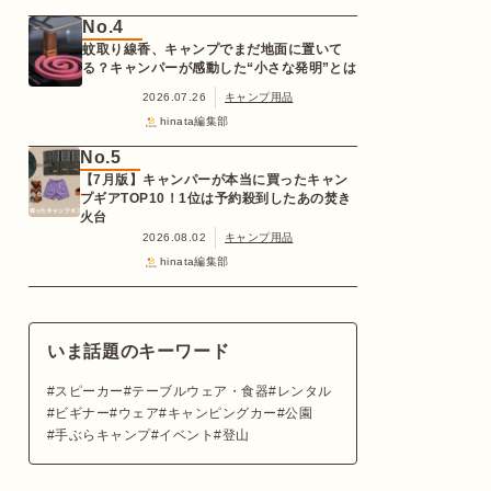
No.4
蚊取り線香、キャンプでまだ地面に置いて
る？キャンパーが感動した“小さな発明”とは
2026.07.26
キャンプ用品
hinata編集部
No.5
【7月版】キャンパーが本当に買ったキャン
プギアTOP10！1位は予約殺到したあの焚き
火台
2026.08.02
キャンプ用品
hinata編集部
いま話題のキーワード
スピーカー
テーブルウェア・食器
レンタル
ビギナー
ウェア
キャンピングカー
公園
手ぶらキャンプ
イベント
登山