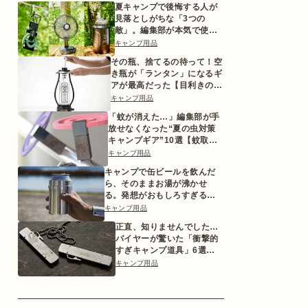
夏キャンプで後悔する人が
見落としがちな「3つの
敵」。編集部が本気で使っ
た対策ギアとは
キャンプ用品
その瓶、捨てるの待って！空
き瓶が「ランタン」になるギ
アが最高だった【目利きのキ
ャンプギア】
キャンプ用品
「蚊が消えた…」編集部が手
放せなくなった“夏の虫対策
キャンプギア”10選【蚊取り
線香ホルダーetc.】
キャンプ用品
キャンプで缶ビールを飲んだ
ら、そのままお湯が沸かせ
る。発想がおもしろすぎるギ
ア【目利きのキャンプギア】
キャンプ用品
正直、知りませんでした…
バイヤーが驚いた「衝撃的
すぎキャンプ道具」6選
【2026年版】
キャンプ用品