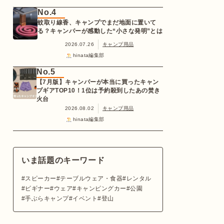
No.4
蚊取り線香、キャンプでまだ地面に置いて
る？キャンパーが感動した“小さな発明”とは
2026.07.26
キャンプ用品
hinata編集部
No.5
【7月版】キャンパーが本当に買ったキャン
プギアTOP10！1位は予約殺到したあの焚き
火台
2026.08.02
キャンプ用品
hinata編集部
いま話題のキーワード
スピーカー
テーブルウェア・食器
レンタル
ビギナー
ウェア
キャンピングカー
公園
手ぶらキャンプ
イベント
登山