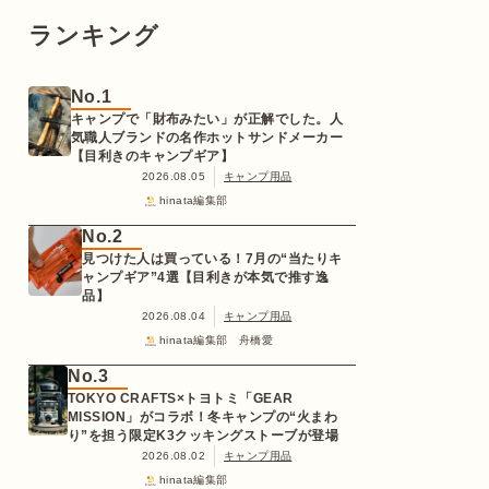
ランキング
No.1
キャンプで「財布みたい」が正解でした。人
気職人ブランドの名作ホットサンドメーカー
【目利きのキャンプギア】
2026.08.05
キャンプ用品
hinata編集部
No.2
見つけた人は買っている！7月の“当たりキ
ャンプギア”4選【目利きが本気で推す逸
品】
2026.08.04
キャンプ用品
hinata編集部 舟橋愛
No.3
TOKYO CRAFTS×トヨトミ「GEAR
MISSION」がコラボ！冬キャンプの“火まわ
り”を担う限定K3クッキングストーブが登場
2026.08.02
キャンプ用品
hinata編集部