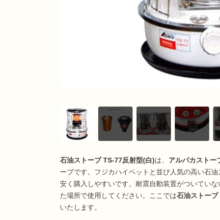
石油ストーブ TS-77反射型(白)
は、
アルパカストー
ーブです。フジカハイペットと並び人気の高い石油
安く購入しやすいです。耐震自動装置がついていな
た場所で使用してください。ここでは
石油ストーブ T
いたします。