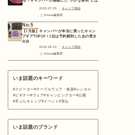
る？キャンパーが感動した“小さな発明”とは
2026.07.26
キャンプ用品
hinata編集部
No.5
【7月版】キャンパーが本当に買ったキャン
プギアTOP10！1位は予約殺到したあの焚き
火台
2026.08.02
キャンプ用品
hinata編集部
いま話題のキーワード
スピーカー
テーブルウェア・食器
レンタル
ビギナー
ウェア
キャンピングカー
公園
手ぶらキャンプ
イベント
登山
いま話題のブランド