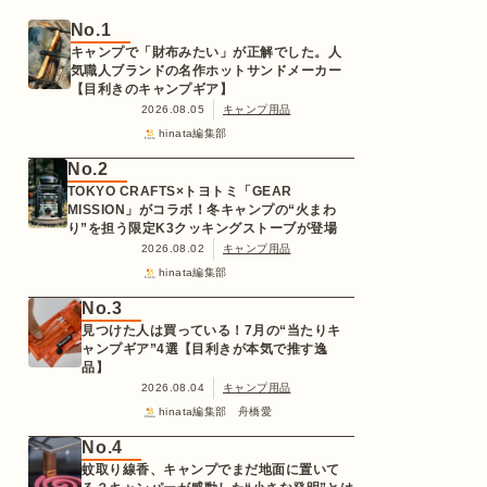
No.1
キャンプで「財布みたい」が正解でした。人
気職人ブランドの名作ホットサンドメーカー
【目利きのキャンプギア】
2026.08.05
キャンプ用品
hinata編集部
No.2
TOKYO CRAFTS×トヨトミ「GEAR
MISSION」がコラボ！冬キャンプの“火まわ
り”を担う限定K3クッキングストーブが登場
2026.08.02
キャンプ用品
hinata編集部
No.3
見つけた人は買っている！7月の“当たりキ
ャンプギア”4選【目利きが本気で推す逸
品】
2026.08.04
キャンプ用品
hinata編集部 舟橋愛
No.4
蚊取り線香、キャンプでまだ地面に置いて