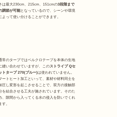
さは最大230cm、215cm、151cmの
3段階まで
の調節が可能
となっているので、シーンや環境
によって使い分けることができます。
通常のタープではベルクロテープを本体の生地
に縫い合わせていますが、この
ストライプ Qセ
ットタープ 270(ブルー)
は使われていません。
マートヒート加工といって、素材や材料同士を
加圧し変形を起こさせることで、双方の接触部
分を結合させる工夫が施されています。そのた
め、隙間から入ってくる水の侵入を防いでくれ
ます。