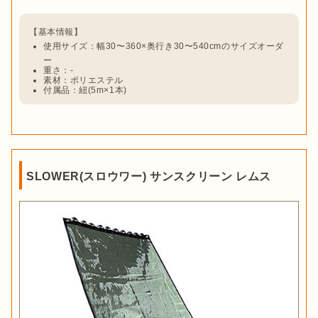
使用サイズ：幅30〜360×奥行き30〜540cmのサイズオーダ
ー
重さ：-
素材：ポリエステル
付属品：紐(5m×1本)
SLOWER(スロウワー) サンスクリーン レムス