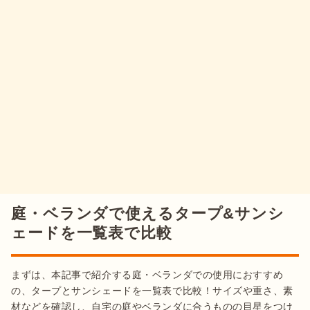
で、用途や場所に合うものが何か事前に確認しておきましょ
う。
設置が簡単
ポールなし
コンパクトに収納できる
設置場所が限られる
出典：
yahoo
角度や高さを調整しやす
開放的な庭でリラックスする際、タープを設置すると人目を遮
い
ポールあり
れます。
人目を気にすることなく
、
遊んだりくつろいだりする
おしゃれなモデルが豊富
ことが可能
。特に庭で子どもとプールをする際におすすめで
設置に手間がかかる
す。
庭・ベランダで使えるタープ&サンシ
ェードを一覧表で比較
見た目がおしゃれになる
取り付けが簡単
立て掛けタイ
価格が比較的安い
プ(たてす)
広範囲の遮光には不向き
まずは、本記事で紹介する庭・ベランダでの使用におすすめ
の、タープとサンシェードを一覧表で比較！サイズや重さ、素
材などを確認し、自宅の庭やベランダに合うものの目星をつけ