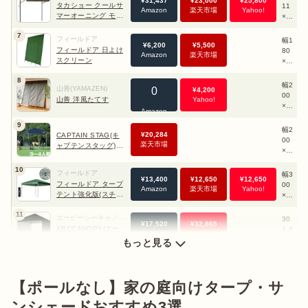
¥
31,437
¥
23,000
¥
25,800
0×
タカショー クールサ
11
-
0
Amazon
楽天市場
Yahoo!
高
マーオーニング モカ
×奥
0〜
さ1
2000
行
30
タープの素材には
ポリエステルやコットン
、
ポリコットンが使
22
7
き8
フィールドア
0c
幅1
～3
¥
6,200
¥
5,500
2.
1.
用されていることが多め
。詳しくは以下の素材ごとの特徴チェ
フィールドア 日よけ
m
80
02
Amazon
楽天市場
kg
5〜
スクリーン
×高
cm
ックしてみてください。

12
さ2
6.5
8
40
幅2
×高
山善(YAMAZEN)
0
¥
4,200
2.
cm
00
ポリエステル
…軽量で吸水性が低い点。持ち運びしやすく、
さ2
Yahoo!
山善 洋風たてす
kg
×高
0
Amazon
水に濡れても吸水性が低いため乾きやすいです。ポリエステ
さ2
1〜
9
40
30
幅2
ル素材のタープは価格がリーズナブル。
¥
20,284
12
CAPTAIN STAG(キ
cm
1c
00
楽天市場
kg
ャプテンスタッグ)
m
×奥
サンシェルタークイ
コットン
…通気性が良く結露しにくい点と、遮光性が強く難
行
ックシェード
10
き2
フィールドア
幅3
燃性が高い点です。焚き火の火の粉など多少当たっても穴が
¥
13,400
¥
12,650
¥
12,650
16
00
フィールドア タープ
00
Amazon
楽天市場
Yahoo!
kg
開きにくいため、バーベキューや焚き火の近くで使用できま
×高
テント強化版(スチー
×奥
さ2
ル)
行
す。コットン素材のタープは淡い色合いでナチュラルに使え
37/
11
き3
エービーシーキャノピー
30
17
22
る点も魅力です。
¥
17,520
¥
32,865
00
ABCCANOPY(エー
4.8
35
8/2
Amazon
Yahoo!
×高
ビーシーキャノピー)
×3
kg
もっと見る
19
さ1
ワンタッチタープテ
04.
ポリコットン
…ポリエステルとコットンの混合素材です。両
cm
76/
ント
8×
24
方の素材の長所を持っており便利に使えるアイテム。コット
20
8/2
1.2
【ポールなし】家の庭向けタープ・サ
ンが含まれているため少し重いのが難点です。
56
cm
cm
ンシェードおすすめ3選
キャンプ用品