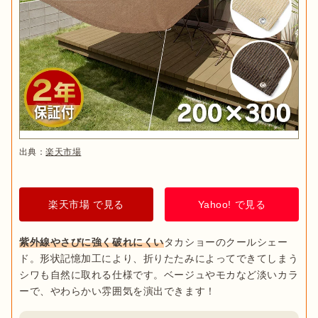
家庭で使うタープを選ぶ際には、
家に設置できるスペースがあ
るかの確認が必要
です。庭で使う場合はペグダウンできるスペ
ースがあるのか、バルコニーや窓の上に日よけとして使おうと
思っている場合は、上部を引っ掛ける部分があるのかなどを確
認しておかなければなりません。

非自立式
…タープのみで自立せず、ロープやペグを使ってバ
ランスをとって設置しなければなりません。自立式タープに
比べて、コンパクトに収納できます！
出典：
楽天市場
自立式
…設営の形が決まっていて初心者の人でも簡単に設営
できます。ワンタッチタープやカンタンタープとも呼ばれた
楽天市場 で見る
Yahoo! で見る
りも。サイドウォールをつけて、よりプライベート空間を確
保できます。
紫外線やさびに強く破れにくい
タカショーのクールシェー
ド。形状記憶加工により、折りたたみによってできてしまう
シワも自然に取れる仕様です。ベージュやモカなど淡いカラ