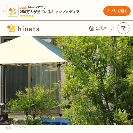
hinataアプリ
アプリで開く
250万人が見ているキャンプメディア
公式ストア
出典：
PIXTA