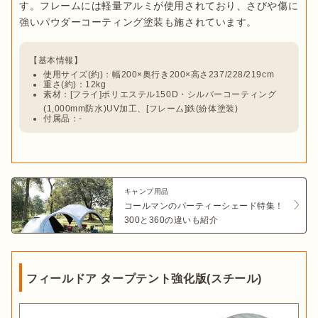
す。フレームには軽量アルミが使用されており、さびや傷に
使用サイズ(約)：幅200×奥行き200×高さ237/228/219cm
重さ(約)：12kg
素材：[フライ]ポリエステル150D・シルバーコーティング
(1,000mm防水)UV加工、[フレーム]鉄(紛体塗装)
付属品：-
キャンプ用品
コールマンのパーティーシェード特集！
300と360の違いも紹介
フィールドア タープテント強化版(スチール)