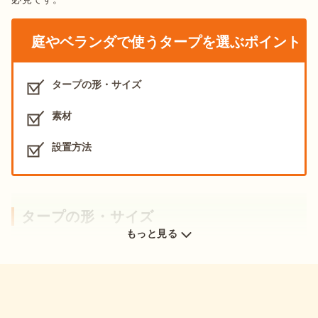
庭やベランダで使うタープを選ぶポイント
タープの形・サイズ
出典：
PIXTA
素材
タープは、耐水性や紫外線カット、遮光性などの機能性が高い
です。タープを使うことで日差しをカットでき、紫外線や多少
設置方法
の雨も気にせず
リラックス空間がつくれます
。
目隠しになる
タープの形・サイズ
もっと見る
庭やベランダ、バルコニーに設置するタープを選ぶときには、
形やサイズを必ずチェック
しましょう。どのようにタープを設
置するか、何人で使うかでタープの形やサイズは変わります。

以下の表に設置する場所ごとのおすすめタイプをまとめたの