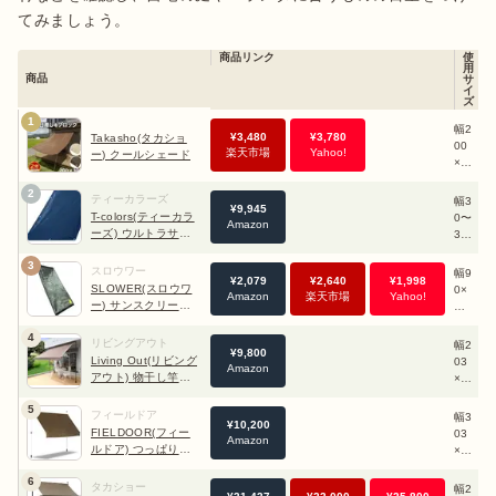
広範囲を日よけできる
てみましょう。
設置・撤収がやや大変
タープテント
ベランダには設置できな
商品リンク
使
用
い
商品
サ
イ
ズ
1
幅2
素材
¥
3,480
¥
3,780
1k
Takasho(タカショ
00
楽天市場
Yahoo!
g
ー) クールシェード
×奥
行
2
き3
ティーカラーズ
幅3
¥
9,945
00
T-colors(ティーカラ
0〜
-
Amazon
cm
ーズ) ウルトラサン
36
シェード
0×
3
奥
スロウワー
幅9
0.
出典：
PIXTA
¥
2,079
¥
2,640
¥
1,998
行
SLOWER(スロウワ
0×
2k
Amazon
楽天市場
Yahoo!
き3
ー) サンスクリーン
奥
g
0〜
レムス
行
庭にタープを設置すると家の
外観をおしゃれに見せられます
。
54
4
き1
リビングアウト
幅2
0c
¥
9,800
家の色に合うデザイン性の高いタープを選び設置すれば、まる
80
Living Out(リビング
03
-
m
Amazon
cm
アウト) 物干し竿付
×奥
でカフェのような雰囲気に。タープの下にテーブルやイスを設
きオーニング
行
置して、読書をしながらコーヒーを楽しむ、といった粋なくつ
5
き2
フィールドア
幅3
¥
10,200
10
2〜
ろぎスポットをつくることもできます！
FIELDOOR(フィー
03
Amazon
kg
14
ルドア) つっぱり日
×奥
5×
よけスクリーン
行
高
6
き9
タカショー
幅2
出典：
PIXTA
さ2