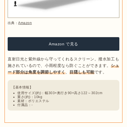
出典：
Amazon
Amazon で見る
直射日光と紫外線から守ってくれるスクリーン。撥水加工も
施されているので、小雨程度なら防ぐことができます。
シュ
ード部分は角度を調節しやすく
、
目隠しも可能
使用サイズ(約)：幅303×奥行き90×高さ122～302cm
重さ(約)：10kg
素材：ポリエステル
付属品：-