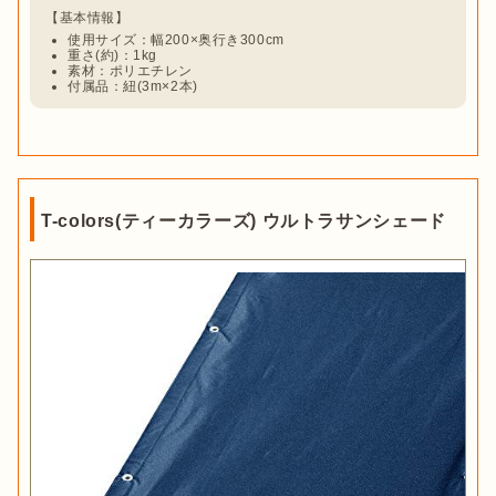
使用サイズ：幅200×奥行き300cm
重さ(約)：1kg
素材：ポリエチレン
付属品：紐(3m×2本)
T-colors(ティーカラーズ) ウルトラサンシェード