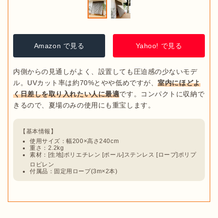
Amazon で見る
Yahoo! で見る
内側からの見通しがよく、設置しても圧迫感の少ないモデ
ル。UVカット率は約70%とやや低めですが、
室内にほどよ
く日差しを取り入れたい人に最適
です。コンパクトに収納で
使用サイズ：幅200×高さ240cm
重さ：2.2kg
素材：[生地]ポリエチレン [ポール]ステンレス [ロープ]ポリプ
ロピレン
付属品：固定用ロープ(3m×2本)