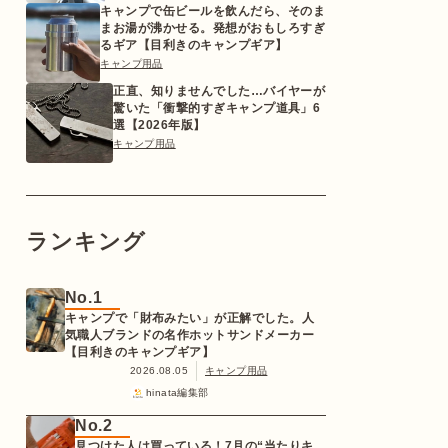
キャンプで缶ビールを飲んだら、そのま
まお湯が沸かせる。発想がおもしろすぎ
るギア【目利きのキャンプギア】
キャンプ用品
正直、知りませんでした…バイヤーが
驚いた「衝撃的すぎキャンプ道具」6
選【2026年版】
キャンプ用品
ランキング
No.1
キャンプで「財布みたい」が正解でした。人
気職人ブランドの名作ホットサンドメーカー
【目利きのキャンプギア】
2026.08.05
キャンプ用品
hinata編集部
No.2
見つけた人は買っている！7月の“当たりキ