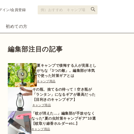
グイン/会員登録
初めての方
編集部注目の記事
夏キャンプで後悔する人が見落とし
がちな「3つの敵」。編集部が本気
で使った対策ギアとは
キャンプ用品
その瓶、捨てるの待って！空き瓶が
「ランタン」になるギアが最高だった
【目利きのキャンプギア】
キャンプ用品
「蚊が消えた…」編集部が手放せなく
なった“夏の虫対策キャンプギア”10選
【蚊取り線香ホルダーetc.】
キャンプ用品