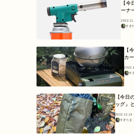
【今
ーナ
2022.11
すぎ
【
カ
2022.
す
【今日
ッグ」
2022.12.14
すぎたま