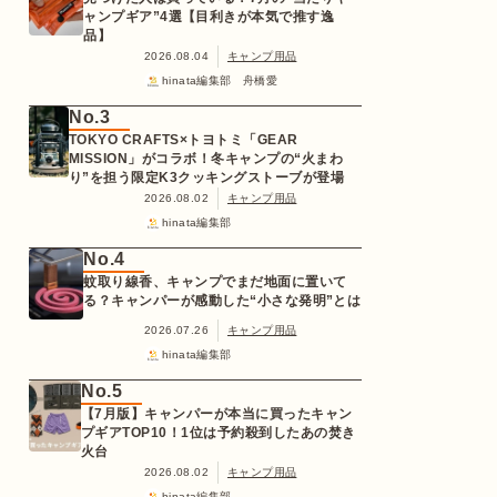
ャンプギア”4選【目利きが本気で推す逸
品】
2026.08.04
キャンプ用品
hinata編集部 舟橋愛
No.3
TOKYO CRAFTS×トヨトミ「GEAR
MISSION」がコラボ！冬キャンプの“火まわ
り”を担う限定K3クッキングストーブが登場
2026.08.02
キャンプ用品
hinata編集部
No.4
蚊取り線香、キャンプでまだ地面に置いて
る？キャンパーが感動した“小さな発明”とは
2026.07.26
キャンプ用品
hinata編集部
No.5
【7月版】キャンパーが本当に買ったキャン
プギアTOP10！1位は予約殺到したあの焚き
火台
2026.08.02
キャンプ用品
hinata編集部