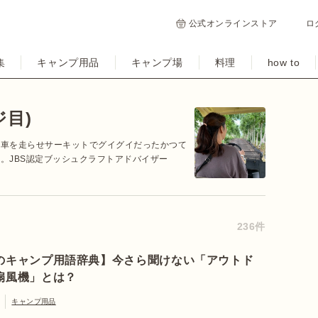
公式オンラインストア
ロ
集
キャンプ用品
キャンプ場
料理
how to
ジ目)
愛車を走らせサーキットでグイグイだったかつて
。JBS認定ブッシュクラフトアドバイザー
236件
のキャンプ用語辞典】今さら聞けない「アウトド
扇風機」とは？
キャンプ用品