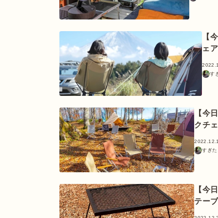
【
ェ
2022.
す
【今
クチ
2022.12.
すぎた
【今
テー
2022.12.