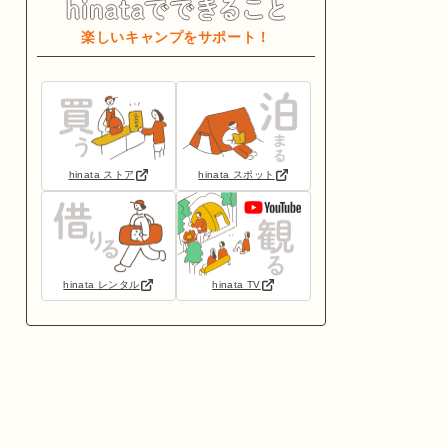
楽しいキャンプをサポート！
hinata ストア
hinata スポット
hinata レンタル
hinata TV