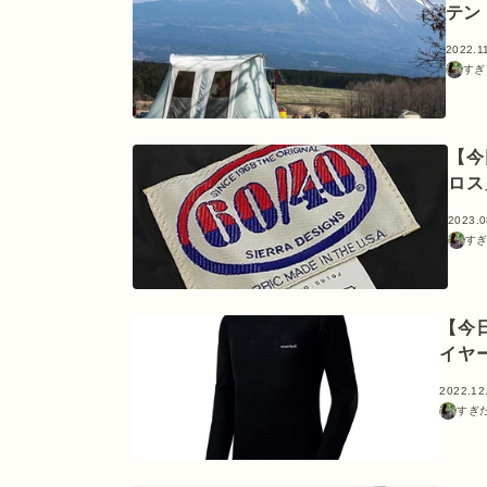
テン
2022.1
すぎ
【今
ロス
2023.0
す
【今
イヤ
2022.12
すぎ