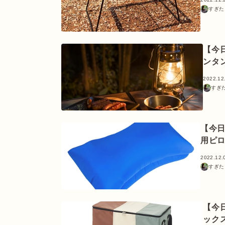
すぎた
【今
ンタ
2022.12
すぎ
【今
用ピ
2022.12.
すぎた
【今
ック