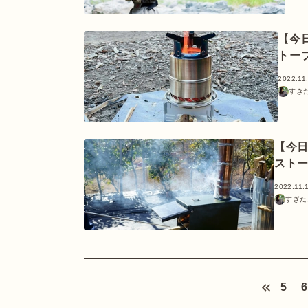
【今
トー
2022.11
すぎ
【今
スト
2022.11.
すぎた
<
5
6