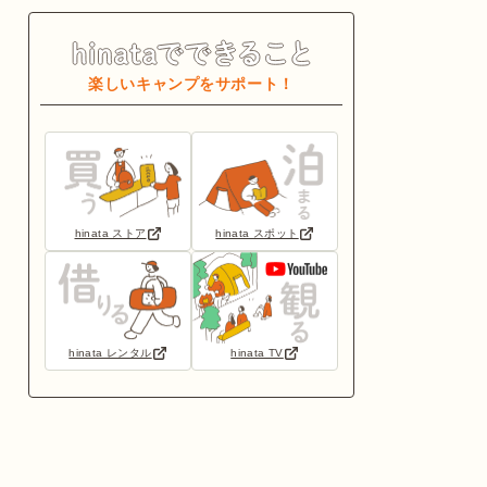
楽しいキャンプをサポート！
hinata ストア
hinata スポット
hinata レンタル
hinata TV