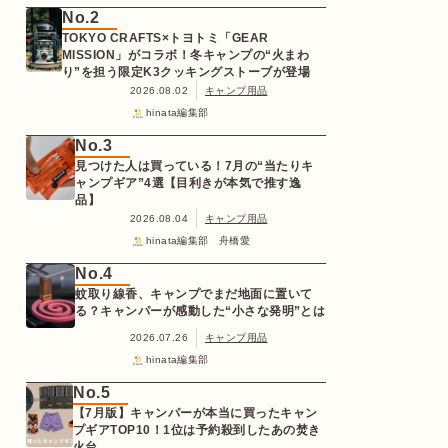
No.2
TOKYO CRAFTS×トヨトミ「GEAR
MISSION」がコラボ！冬キャンプの“火まわ
り”を担う限定K3クッキングストーブが登場
2026.08.02
キャンプ用品
hinata編集部
No.3
見つけた人は買っている！7月の“当たりキ
ャンプギア”4選【目利きが本気で推す逸
品】
2026.08.04
キャンプ用品
hinata編集部 舟橋愛
No.4
蚊取り線香、キャンプでまだ地面に置いて
る？キャンパーが感動した“小さな発明”とは
2026.07.26
キャンプ用品
hinata編集部
No.5
【7月版】キャンパーが本当に買ったキャン
プギアTOP10！1位は予約殺到したあの焚き
火台