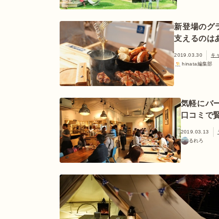
新登場のグ
支えるのは
2019.03.30
キ
hinata編集部
気軽にバ
口コミで
2019.03.13
るれろ