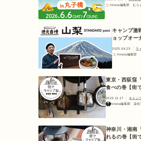
hinata編集部 む
キャンプ激
ョップオー
2025.09.25
ラ
hinata編集部
東京・西荻窪
食べの巻【街
2023.11.17
キャン
hinata編集部 染
神奈川・湘南
れるの巻【街