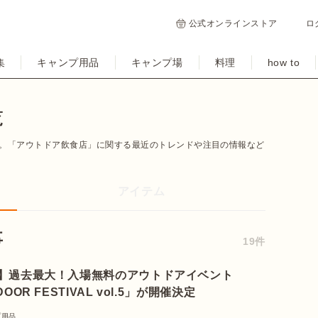
公式オンラインストア
ロ
集
キャンプ用品
キャンプ場
料理
how to
覧
。「アウトドア飲食店」に関する最近のトレンドや注目の情報など
アイテム
事
19件
丸子橋】過去最大！入場無料のアウトドアイベント
TDOOR FESTIVAL vol.5」が開催決定
プ用品