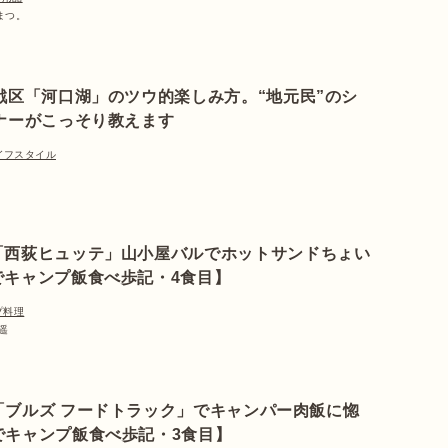
らまつ。
戦区「河口湖」のツウ的楽しみ方。“地元民”のシ
ナーがこっそり教えます
イフスタイル
「西荻ヒュッテ」山小屋バルでホットサンドちょい
でキャンプ飯食べ歩記・4食目】
プ料理
谷遥
「ブルズ フードトラック」でキャンパー肉飯に惚
でキャンプ飯食べ歩記・3食目】