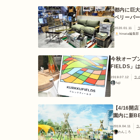
都内に巨
ベリーパ
2020.01.11
hinata編集部
今秋オープ
FIELDS
2019.07.12
ラ
fuji
【4/16
園内に新B
2019.04.11
ラ
わんころ