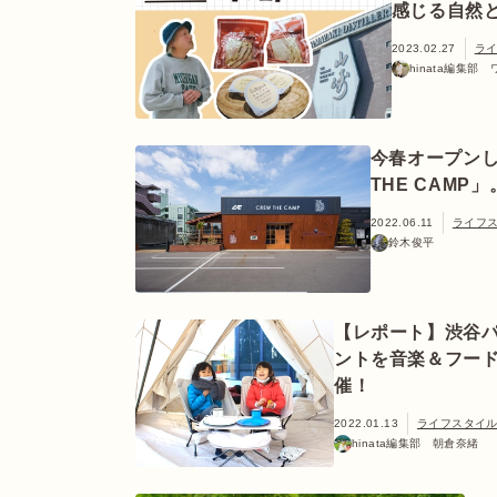
感じる自然
2023.02.27
ラ
hinata編集部
今春オープンし
THE CAM
2022.06.11
ライフ
鈴木俊平
【レポート】渋谷
ントを音楽＆フー
催！
2022.01.13
ライフスタイ
hinata編集部 朝倉奈緒