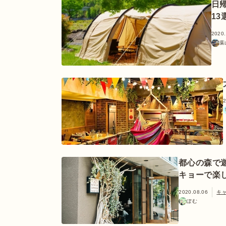
日
13
2020.
葉
2
都心の森で
キョーで楽
2020.08.06
キ
ぽむ