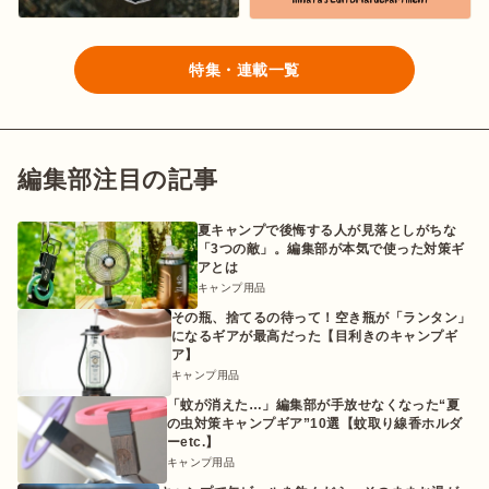
特集・連載一覧
編集部注目の記事
夏キャンプで後悔する人が見落としがちな
「3つの敵」。編集部が本気で使った対策ギ
アとは
キャンプ用品
その瓶、捨てるの待って！空き瓶が「ランタン」
になるギアが最高だった【目利きのキャンプギ
ア】
キャンプ用品
「蚊が消えた…」編集部が手放せなくなった“夏
の虫対策キャンプギア”10選【蚊取り線香ホルダ
ーetc.】
キャンプ用品