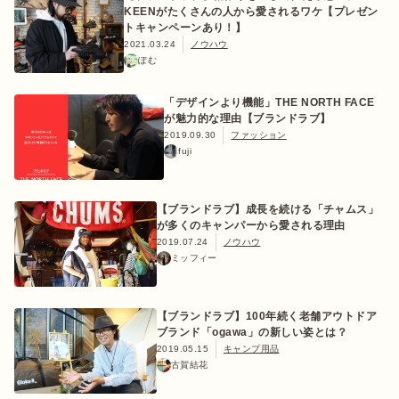
KEENがたくさんの人から愛されるワケ【プレゼン
トキャンペーンあり！】
2021.03.24
ノウハウ
ぽむ
おすすめ特集
「デザインより機能」THE NORTH FACE
が魅力的な理由【ブランドラブ】
2019.09.30
ファッション
キャンプ用品
fuji
キャンプ場
【ブランドラブ】成長を続ける「チャムス」
が多くのキャンパーから愛される理由
2019.07.24
ノウハウ
料理
ミッフィー
how to
【ブランドラブ】100年続く老舗アウトドア
ブランド「ogawa」の新しい姿とは？
2019.05.15
キャンプ用品
古賀結花
初めての方