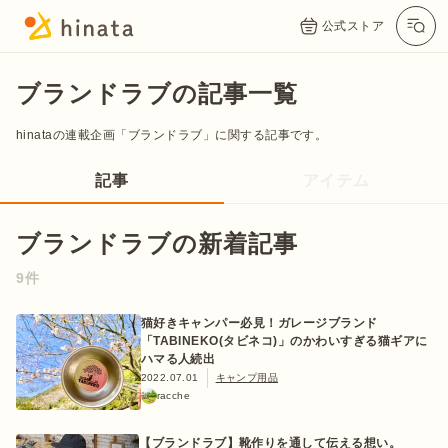
公式ストア
ブランドラブの記事一覧
hinataの連載企画「ブランドラブ」に関する記事です。
記事
アイテム
ブランドラブの新着記事
9件
公式App
Twitter
Instagram
LINE
猫好きキャンパー必見！ガレージブランド
「TABINEKO(タビネコ)」のかわいすぎる猫ギアに
ハマる人続出
2022.07.01
キャンプ用品
公式オンラインストア
racche
【ブランドラブ】靴作りを通して伝える想い。