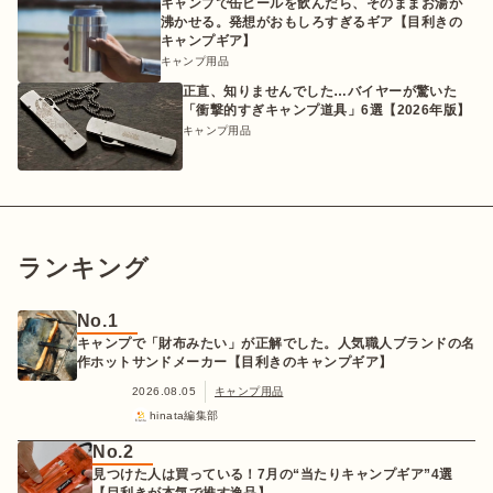
キャンプで缶ビールを飲んだら、そのままお湯が
沸かせる。発想がおもしろすぎるギア【目利きの
キャンプギア】
キャンプ用品
正直、知りませんでした…バイヤーが驚いた
「衝撃的すぎキャンプ道具」6選【2026年版】
キャンプ用品
ランキング
No.1
キャンプで「財布みたい」が正解でした。人気職人ブランドの名
作ホットサンドメーカー【目利きのキャンプギア】
2026.08.05
キャンプ用品
hinata編集部
No.2
見つけた人は買っている！7月の“当たりキャンプギア”4選