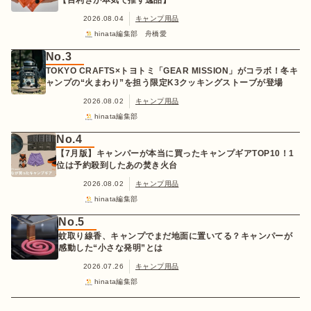
【目利きが本気で推す逸品】
2026.08.04
キャンプ用品
hinata編集部 舟橋愛
No.3
TOKYO CRAFTS×トヨトミ「GEAR MISSION」がコラボ！冬キ
ャンプの“火まわり”を担う限定K3クッキングストーブが登場
2026.08.02
キャンプ用品
hinata編集部
No.4
【7月版】キャンパーが本当に買ったキャンプギアTOP10！1
位は予約殺到したあの焚き火台
2026.08.02
キャンプ用品
hinata編集部
No.5
蚊取り線香、キャンプでまだ地面に置いてる？キャンパーが
感動した“小さな発明”とは
2026.07.26
キャンプ用品
hinata編集部