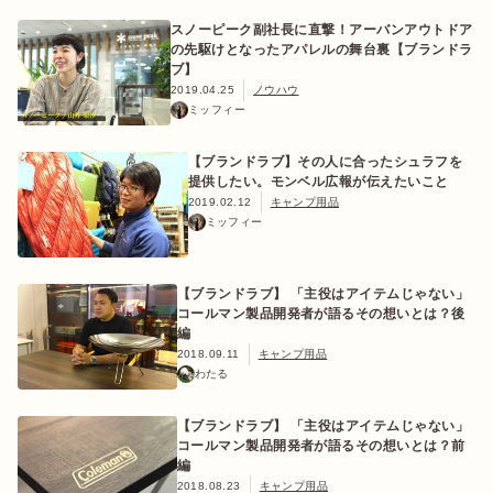
スノーピーク副社長に直撃！アーバンアウトドア
の先駆けとなったアパレルの舞台裏【ブランドラ
ブ】
2019.04.25
ノウハウ
ログイン/会員登録
ミッフィー
【ブランドラブ】その人に合ったシュラフを
提供したい。モンベル広報が伝えたいこと
2019.02.12
キャンプ用品
ミッフィー
【ブランドラブ】 「主役はアイテムじゃない」
コールマン製品開発者が語るその想いとは？後
マガジン
イベント
キャンプ場
レンタル
オンライン
編
検索
ショップ
2018.09.11
キャンプ用品
わたる
【ブランドラブ】 「主役はアイテムじゃない」
コールマン製品開発者が語るその想いとは？前
編
2018.08.23
キャンプ用品