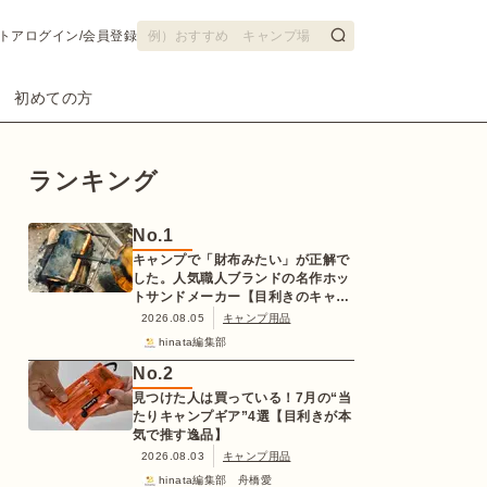
トア
ログイン/会員登録
初めての方
ランキング
No.
1
キャンプで「財布みたい」が正解で
した。人気職人ブランドの名作ホッ
トサンドメーカー【目利きのキャン
プギア】
2026.08.05
キャンプ用品
hinata編集部
No.
2
見つけた人は買っている！7月の“当
たりキャンプギア”4選【目利きが本
気で推す逸品】
2026.08.03
キャンプ用品
hinata編集部 舟橋愛