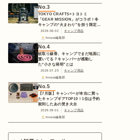
No.
3
TOKYO CRAFTS×トヨトミ
「GEAR MISSION」がコラボ！冬
キャンプの“火まわり”を担う限定
K3クッキングストーブが登場
2026.08.02
キャンプ用品
hinata編集部
No.
4
蚊取り線香、キャンプでまだ地面に
置いてる？キャンパーが感動し
た“小さな発明”とは
2026.07.25
キャンプ用品
hinata編集部
No.
5
【7月版】キャンパーが本当に買っ
たキャンプギアTOP10！1位は予約
殺到したあの焚き火台
2026.08.01
キャンプ用品
hinata編集部