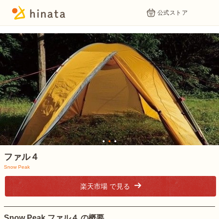
公式ストア
1
2
3
ファル４
Snow Peak
楽天市場 で見る
Snow Peak ファル４ の概要