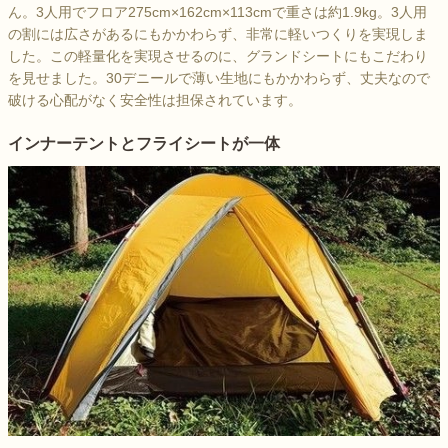
ん。3人用でフロア275cm×162cm×113cmで重さは約1.9kg。3人用
の割には広さがあるにもかかわらず、非常に軽いつくりを実現しま
した。この軽量化を実現させるのに、グランドシートにもこだわり
を見せました。30デニールで薄い生地にもかかわらず、丈夫なので
破ける心配がなく安全性は担保されています。
インナーテントとフライシートが一体