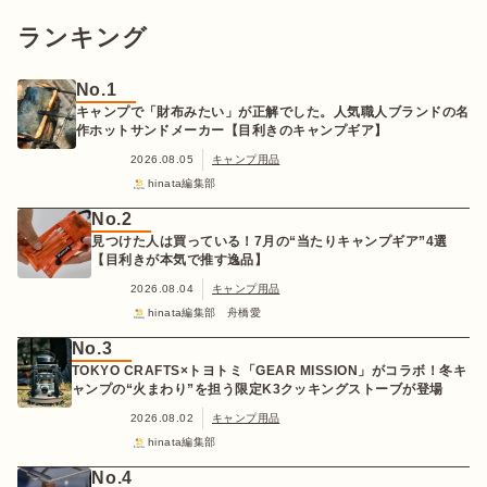
ランキング
No.1
キャンプで「財布みたい」が正解でした。人気職人ブランドの名
作ホットサンドメーカー【目利きのキャンプギア】
2026.08.05
キャンプ用品
hinata編集部
No.2
見つけた人は買っている！7月の“当たりキャンプギア”4選
【目利きが本気で推す逸品】
2026.08.04
キャンプ用品
hinata編集部 舟橋愛
No.3
TOKYO CRAFTS×トヨトミ「GEAR MISSION」がコラボ！冬キ
ャンプの“火まわり”を担う限定K3クッキングストーブが登場
2026.08.02
キャンプ用品
hinata編集部
No.4