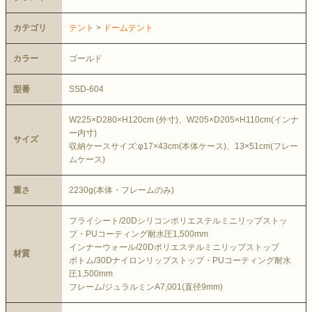
カテゴリ
テント
>
ドームテント
カラー
ゴールド
型番
SSD-604
W225×D280×H120cm (外寸)、W205×D205×H110cm(インナ
ー内寸)
サイズ
収納ケースサイズ:φ17×43cm(本体ケース)、13×51cm(フレー
ムケース)
重さ
2230g(本体・フレームのみ)
フライシート/20Dシリコンポリエステルミニリップストッ
プ・PUコーティング耐水圧1,500mm
インナーウォール/20Dポリエステルミニリップストップ
材質
ボトム/30Dナイロンリップストップ・PUコーティング耐水
圧1,500mm
フレーム/ジュラルミンA7,001(直径9mm)