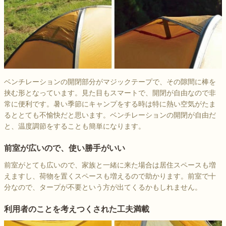
ベンチレーションの開閉部分がマジックテープで、その隙間に棒を
挟む形となっています。見た目もスマートで、開閉が自由なので非
常に便利です。暑い季節にキャンプをする時は特に熱い空気がたま
るととても不愉快だと思います。ベンチレーションの開閉が自由だ
と、温度調節をすることも簡単になります。
前室が広いので、使い勝手がいい
前室がとても広いので、家族と一緒に来た場合は居住スペースも増
えますし、荷物を置くスペースも増えるので助かります。前室で十
分なので、タープが不要という方が出てくるかもしれません。
利用者のことを考えつくされた工夫満載