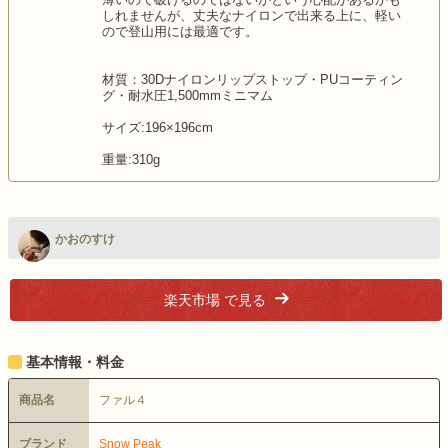
しれませんが、丈夫なナイロンで出来る上に、軽い
ので登山用には最適です。
材質：30Dナイロンリップストップ・PUコーティン
グ・耐水圧1,500mmミニマム
サイズ:196×196cm
重量:310g
かおのすけ
楽天市場 で見る
基本情報・料金
商品名
ファル４
ブランド
Snow Peak