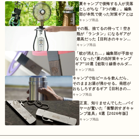
夏キャンプで後悔する人が見落
としがちな「3つの敵」。編集
部が本気で使った対策ギアとは
キャンプ用品
その瓶、捨てるの待って！空き
瓶が「ランタン」になるギアが
最高だった【目利きのキャンプ
ギア】
キャンプ用品
「蚊が消えた…」編集部が手放せ
なくなった“夏の虫対策キャンプ
ギア”10選【蚊取り線香ホルダー
etc.】
キャンプ用品
キャンプで缶ビールを飲んだら、
そのままお湯が沸かせる。発想が
おもしろすぎるギア【目利きのキ
ャンプギア】
キャンプ用品
正直、知りませんでした…バイ
ヤーが驚いた「衝撃的すぎキャ
ンプ道具」6選【2026年版】
キャンプ用品