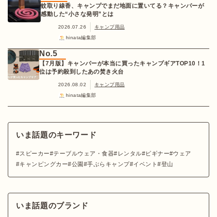
蚊取り線香、キャンプでまだ地面に置いてる？キャンパーが
感動した“小さな発明”とは
2026.07.26
キャンプ用品
hinata編集部
No.5
【7月版】キャンパーが本当に買ったキャンプギアTOP10！1
位は予約殺到したあの焚き火台
2026.08.02
キャンプ用品
hinata編集部
いま話題のキーワード
スピーカー
テーブルウェア・食器
レンタル
ビギナー
ウェア
キャンピングカー
公園
手ぶらキャンプ
イベント
登山
いま話題のブランド