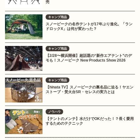
売
キャンプ用品
スノーピークの名作テントが17年ぶり進化。「ラン
ドロックX」は何が変わった？
キャンプ用品
【2/28〜横浜開催】超話題の“新作エアテント”のデ
モも！スノーピーク New Products Show 2026
キャンプ用品
【hinata TV】スノーピークの裏名品に迫る！ヤエン
ストーブ・焚火台SR・セレスの実力とは
ノウハウ
【テントのメンテ】水だけでOKだった！？長く愛用
するためのテクニック