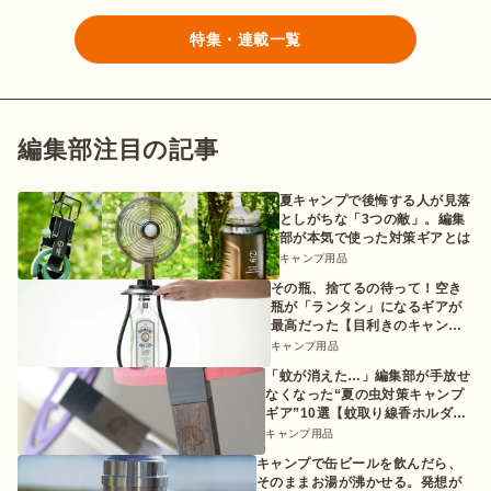
特集・連載一覧
編集部注目の記事
夏キャンプで後悔する人が見落
としがちな「3つの敵」。編集
部が本気で使った対策ギアとは
キャンプ用品
その瓶、捨てるの待って！空き
瓶が「ランタン」になるギアが
最高だった【目利きのキャンプ
ギア】
キャンプ用品
「蚊が消えた…」編集部が手放せ
なくなった“夏の虫対策キャンプ
ギア”10選【蚊取り線香ホルダー
etc.】
キャンプ用品
キャンプで缶ビールを飲んだら、
そのままお湯が沸かせる。発想が