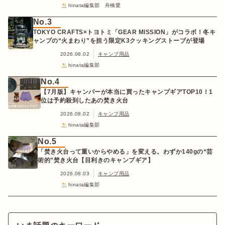
hinata編集部 舟橋愛
No.3
TOKYO CRAFTS×トヨトミ「GEAR MISSION」がコラボ！冬キ
ャンプの“火まわり”を担う限定K3クッキングストーブが登場
2026.08.02
キャンプ用品
hinata編集部
No.4
【7月版】キャンパーが本当に買ったキャンプギアTOP10！1
位は予約殺到したあの焚き火台
2026.08.02
キャンプ用品
hinata編集部
No.5
「焚き火台って重いからやめる」を変える。わずか140gの“芸
術的”焚き火台【目利きのキャンプギア】
2026.08.03
キャンプ用品
hinata編集部