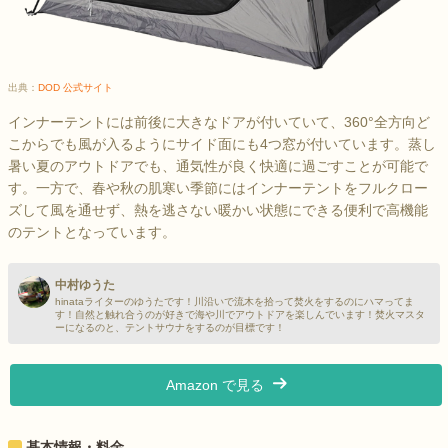
出典：
DOD 公式サイト
インナーテントには前後に大きなドアが付いていて、360°全方向ど
こからでも風が入るようにサイド面にも4つ窓が付いています。蒸し
暑い夏のアウトドアでも、通気性が良く快適に過ごすことが可能で
す。一方で、春や秋の肌寒い季節にはインナーテントをフルクロー
ズして風を通せず、熱を逃さない暖かい状態にできる便利で高機能
のテントとなっています。
中村ゆうた
hinataライターのゆうたです！川沿いで流木を拾って焚火をするのにハマってま
す！自然と触れ合うのが好きで海や川でアウトドアを楽しんでいます！焚火マスタ
ーになるのと、テントサウナをするのが目標です！
Amazon で見る
基本情報・料金