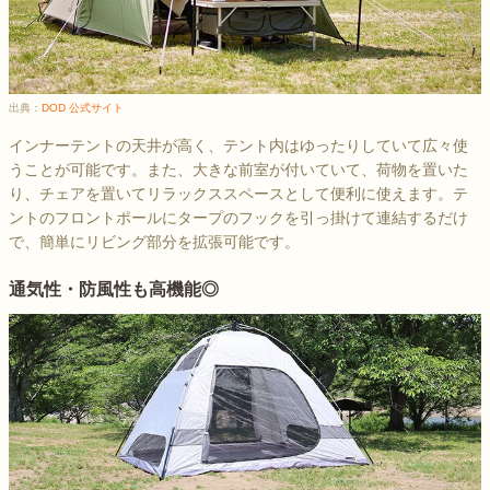
出典：
DOD 公式サイト
インナーテントの天井が高く、テント内はゆったりしていて広々使
うことが可能です。また、大きな前室が付いていて、荷物を置いた
り、チェアを置いてリラックススペースとして便利に使えます。テ
ントのフロントポールにタープのフックを引っ掛けて連結するだけ
で、簡単にリビング部分を拡張可能です。
通気性・防風性も高機能◎