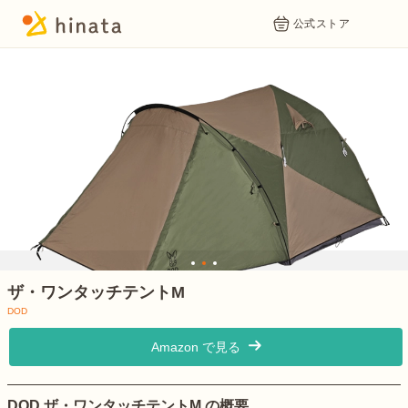
公式ストア
1
2
3
ザ・ワンタッチテントM
DOD
出典：
DOD 公式サイト
Amazon で見る
DOD ザ・ワンタッチテントM の概要