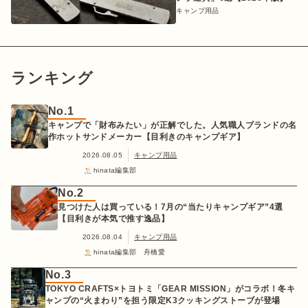
キャンプ用品
ランキング
No.1
キャンプで「財布みたい」が正解でした。人気職人ブランドの名
作ホットサンドメーカー【目利きのキャンプギア】
2026.08.05
キャンプ用品
hinata編集部
No.2
見つけた人は買っている！7月の“当たりキャンプギア”4選
【目利きが本気で推す逸品】
2026.08.04
キャンプ用品
hinata編集部 舟橋愛
No.3
TOKYO CRAFTS×トヨトミ「GEAR MISSION」がコラボ！冬キ
ャンプの“火まわり”を担う限定K3クッキングストーブが登場