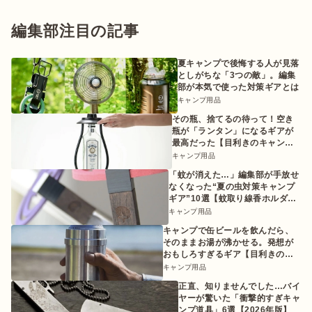
編集部注目の記事
夏キャンプで後悔する人が見落
としがちな「3つの敵」。編集
部が本気で使った対策ギアとは
キャンプ用品
その瓶、捨てるの待って！空き
瓶が「ランタン」になるギアが
最高だった【目利きのキャンプ
ギア】
キャンプ用品
「蚊が消えた…」編集部が手放せ
なくなった“夏の虫対策キャンプ
ギア”10選【蚊取り線香ホルダー
etc.】
キャンプ用品
キャンプで缶ビールを飲んだら、
そのままお湯が沸かせる。発想が
おもしろすぎるギア【目利きのキ
ャンプギア】
キャンプ用品
正直、知りませんでした…バイ
ヤーが驚いた「衝撃的すぎキャ
ンプ道具」6選【2026年版】