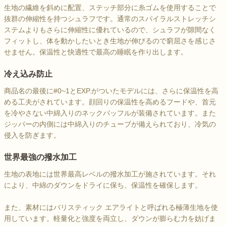
生地の繊維を斜めに配置、ステッチ部分に糸ゴムを使用することで
抜群の伸縮性を持つシュラフです。通常のスパイラルストレッチシ
ステムよりもさらに伸縮性に優れているので、シュラフが隙間なく
フィットし、体を動かしたいとき生地が伸びるので窮屈さを感じさ
せません。保温性と快適性で最高の睡眠を作り出します。
冷え込み防止
商品名の最後に#0~1とEXP.がついたモデルには、さらに保温性を高
める工夫がされています。顔回りの保温性を高めるフードや、首元
を冷やさない中綿入りのネックバッフルが装備されています。また
ジッパーの内側には中綿入りのチューブが備えられており、冷気の
侵入を防ぎます。
世界最強の撥水加工
生地の表地には世界最高レベルの撥水加工が施されています。それ
により、中綿のダウンをドライに保ち、保温性を確保します。
また、素材にはバリスティック エアライトと呼ばれる極薄生地を使
用しています。軽量化と強度を両立し、ダウンが膨らむ力を妨げま