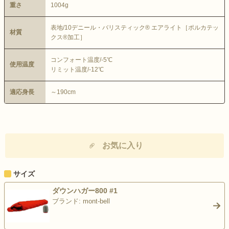
重さ
1004g
表地/10デニール・バリスティック® エアライト［ポルカテッ
材質
クス®加工］
コンフォート温度/-5℃
使用温度
リミット温度/-12℃
適応身長
～190cm
お気に入り
サイズ
ダウンハガー800 #1
ブランド: mont-bell
>