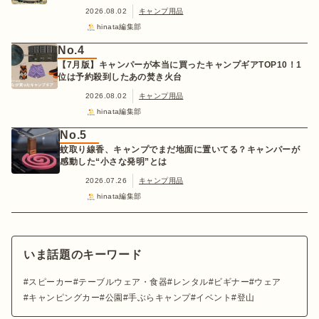
2026.08.02
キャンプ用品
hinata編集部
No.4
【7月版】キャンパーが本当に買ったキャンプギアTOP10！1
位は予約殺到したあの焚き火台
2026.08.02
キャンプ用品
hinata編集部
No.5
蚊取り線香、キャンプでまだ地面に置いてる？キャンパーが
感動した“小さな発明”とは
2026.07.26
キャンプ用品
hinata編集部
いま話題のキーワード
スピーカー
テーブルウェア・食器
レンタル
ビギナー
ウェア
キャンピングカー
公園
手ぶらキャンプ
イベント
登山