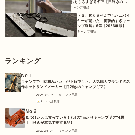
おもしろすぎるギア【目利きのキ
ャンプギア】
キャンプ用品
正直、知りませんでした…バイ
ヤーが驚いた「衝撃的すぎキャ
ンプ道具」6選【2026年版】
キャンプ用品
ランキング
No.1
キャンプで「財布みたい」が正解でした。人気職人ブランドの名
作ホットサンドメーカー【目利きのキャンプギア】
2026.08.05
キャンプ用品
hinata編集部
No.2
見つけた人は買っている！7月の“当たりキャンプギア”4選
【目利きが本気で推す逸品】
2026.08.04
キャンプ用品