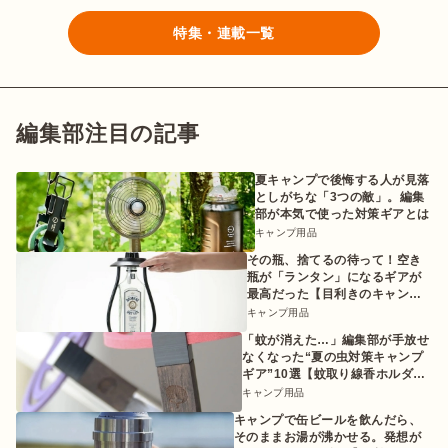
特集・連載一覧
編集部注目の記事
夏キャンプで後悔する人が見落
としがちな「3つの敵」。編集
部が本気で使った対策ギアとは
キャンプ用品
その瓶、捨てるの待って！空き
瓶が「ランタン」になるギアが
最高だった【目利きのキャンプ
ギア】
キャンプ用品
「蚊が消えた…」編集部が手放せ
なくなった“夏の虫対策キャンプ
ギア”10選【蚊取り線香ホルダー
etc.】
キャンプ用品
キャンプで缶ビールを飲んだら、
そのままお湯が沸かせる。発想が