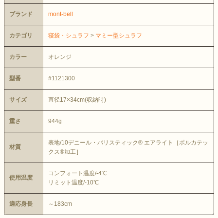
ブランド
mont-bell
カテゴリ
寝袋・シュラフ
>
マミー型シュラフ
カラー
オレンジ
型番
#1121300
サイズ
直径17×34cm(収納時)
重さ
944g
表地/10デニール・バリスティック® エアライト［ポルカテッ
材質
クス®加工］
コンフォート温度/-4℃
使用温度
リミット温度/-10℃
適応身長
～183cm