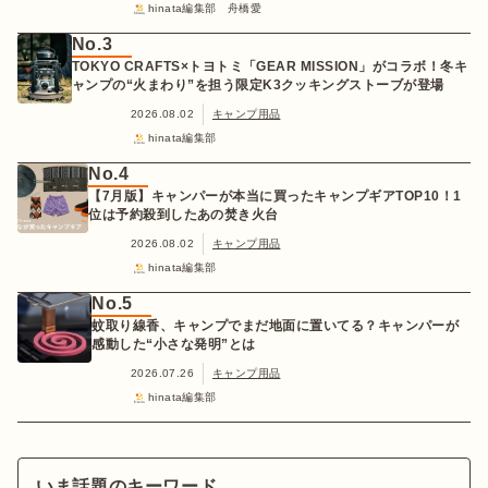
hinata編集部 舟橋愛
No.3
TOKYO CRAFTS×トヨトミ「GEAR MISSION」がコラボ！冬キ
ャンプの“火まわり”を担う限定K3クッキングストーブが登場
2026.08.02
キャンプ用品
hinata編集部
No.4
【7月版】キャンパーが本当に買ったキャンプギアTOP10！1
位は予約殺到したあの焚き火台
2026.08.02
キャンプ用品
hinata編集部
No.5
蚊取り線香、キャンプでまだ地面に置いてる？キャンパーが
感動した“小さな発明”とは
2026.07.26
キャンプ用品
hinata編集部
いま話題のキーワード