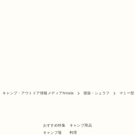
キャンプ・アウトドア情報メディアhinata
寝袋・シュラフ
マミー型
おすすめ特集
キャンプ用品
キャンプ場
料理