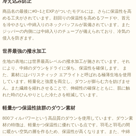
冷え込み防止
商品名の最後に#0~1とEXP.がついたモデルには、さらに保温性を高
める工夫がされています。顔回りの保温性を高めるフードや、首元
を冷やさない中綿入りのネックバッフルが装備されています。また
ジッパーの内側には中綿入りのチューブが備えられており、冷気の
侵入を防ぎます。
世界最強の撥水加工
生地の表地には世界最高レベルの撥水加工が施されています。それ
により、中綿のダウンをドライに保ち、保温性を確保します。 ま
た、素材にはバリスティック エアライトと呼ばれる極薄生地を使用
しています。軽量化と強度を両立し、ダウンが膨らむ力を妨げませ
ん。また繊維を縮れさせることで、伸縮性の確保とともに、肌に触
れた時のひんやりとした冷たさを軽減しています。
軽量かつ保温性抜群のダウン素材
800フィルパワーという高品質のダウンを使用しています。ダウン素
材の特徴は、軽量かつ保温性に優れている点です。羽毛と羽毛の間
に暖かい空気の層を作るため、保温性が高くなります。また、中綿