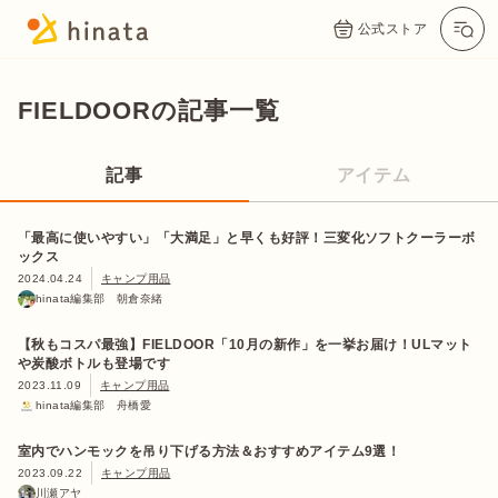
公式ストア
FIELDOORの記事一覧
記事
アイテム
「最高に使いやすい」「大満足」と早くも好評！三変化ソフトクーラーボ
ックス
2024.04.24
キャンプ用品
hinata編集部 朝倉奈緒
【秋もコスパ最強】FIELDOOR「10月の新作」を一挙お届け！ULマット
や炭酸ボトルも登場です
2023.11.09
キャンプ用品
hinata編集部 舟橋愛
室内でハンモックを吊り下げる方法＆おすすめアイテム9選！
2023.09.22
キャンプ用品
川瀬アヤ