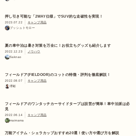
押し引き可能な「2WAY仕様」でSUV的な走破性を実現！
2023.07.22
キャンプ用品
ブッシュトモロー
夏の車中泊は暑さ対策を万全に！お役立ちグッズも紹介します
2022.12.23
ノウハウ
Saknao
フィールドア(FIELDOOR)のコットの特徴・評判を徹底解説！
2022.08.07
キャンプ用品
堺彬
フィールドアのワンタッチカーサイドタープは設営が簡単！車中泊派は必
見
2022.06.14
キャンプ用品
maimama
万能アイテム・シェラカップおすすめ20選！使い方や選び方を解説