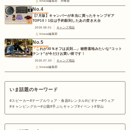
hinata編集部 舟橋愛
No.
4
【7月版】キャンパーが本当に買ったキャンプギア
TOP10！1位は予約殺到したあの焚き火台
2026.08.01
キャンプ用品
hinata編集部
No.
5
「これが30％オフは反則…」秘密基地みたいな“コット
テント”が今だけお買い得です！
2026.07.30
キャンプ用品
hinata編集部
いま話題のキーワード
スピーカー
テーブルウェア・食器
レンタル
ビギナー
ウェア
キャンピングカー
公園
手ぶらキャンプ
イベント
登山