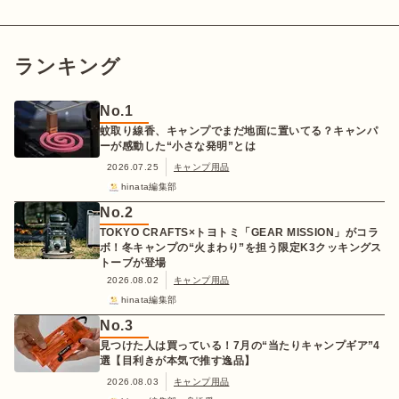
ランキング
No.
1
蚊取り線香、キャンプでまだ地面に置いてる？キャンパ
ーが感動した“小さな発明”とは
2026.07.25
キャンプ用品
hinata編集部
No.
2
TOKYO CRAFTS×トヨトミ「GEAR MISSION」がコラ
ボ！冬キャンプの“火まわり”を担う限定K3クッキングス
トーブが登場
2026.08.02
キャンプ用品
hinata編集部
No.
3
見つけた人は買っている！7月の“当たりキャンプギア”4
選【目利きが本気で推す逸品】
2026.08.03
キャンプ用品