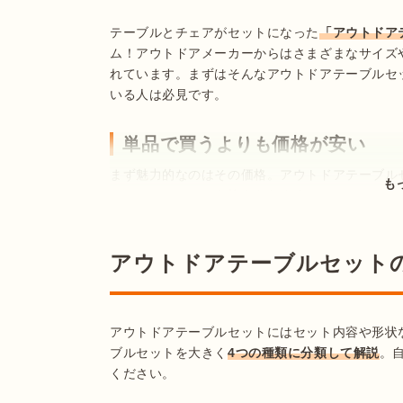
テーブルとチェアがセットになった
「アウトドア
ム！アウトドアメーカーからはさまざまなサイズ
れています。まずはそんなアウトドアテーブルセ
いる人は必見です。
単品で買うよりも価格が安い
まず魅力的なのはその価格。アウトドアテーブル
も
えるよりも
コストを抑えられます
。コストをかけ
なファミリーに特におすすめです。
アウトドアテーブルセット
レイアウトに統一感がでる
アウトドアテーブルセットにはセット内容や形状
ブルセットを大きく
4つの種類に分類して解説
。
ください。