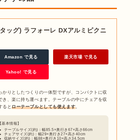
色味やテイストがそろっているので、
サイトのレイアウト
はテントやタープに並んで、サイトのイメージを左右する
ンスタッグ) ラフォーレ DXアルミピクニ
ウトドアテーブルセットを導入すれば、サイトが全体的に
やすい
Amazon で見る
楽天市場 で見る
Yahoo! で見る
です。テーブルとチェアを一つひとつ広げる必要がなく、
切です。アウトドアテーブルセットは4人用が主流です
ト。チェアが動かせないためレイアウトの自由がきかない
ク。

が倒れてしまうこともなく安全です。
っかりとしたつくりの一体型ですが、コンパクトに収
でき、楽に持ち運べます。テーブルの中にチェアを収
って使い勝手が変わってきます。
ゆったり使いたい人は
すると
ローテーブルとしても使えます
。
以下
を目安にして、テーブルのサイズを選択しましょう。
やシェルター内はロータイプ
テーブルサイズ(約)：幅85.5×奥行き67×高さ66cm
チェアサイズ(約)：幅29×奥行き27×高さ40cm
収納サイズ(約)：幅88×奥行き10×高さ34.5cm