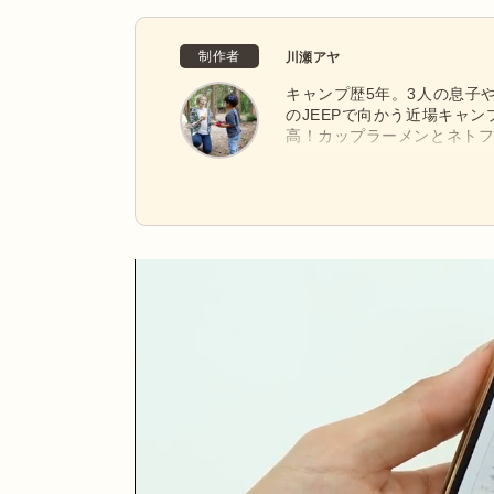
制作者
川瀬アヤ
キャンプ歴5年。3人の息子
のJEEPで向かう近場キャ
高！カップラーメンとネト
す。相棒はスノーピークの焚
長く使うほど味が出る、武
ります。昆虫採集を楽しめる
日々開拓中！