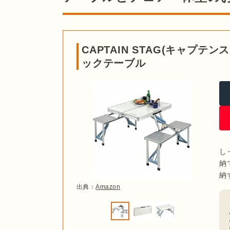
出典：
Amazon
アウトドアテーブルセットはテーブルとチェアの
に統一感が出る
のもポイント。テーブルやチェア
CAPTAIN STAG(キャプテ
大きなキャンプギア。同系色でまとまっているア
ックテーブル
スッキリした印象になります。
コンパクトに収納でき持ち運び
出典：
Amazon
出典：
PIXTA
テーブルとチェアが繋がっている、一体型タイプ
まずは使用する人数に合うセットを選ぶことが大
短時間で設営・撤収できる
のがおすすめのポイン
が、2人用、6人用などもモデルもあるため要チェッ
というデメリットもありますが、そのぶんチェア
し
納
また、4人用のテーブルでも、テーブルの幅によ
並んで座れるベンチタイプ
納
120cm以上、コンパクトなものがいい人は90cm
出典：
Amazon
大人数で屋外ならハイ・少人数