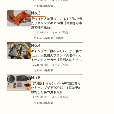
2026.08.02
キャンプ用品
hinata編集部
No.
3
見つけた人は買っている！7月の“当
たりキャンプギア”4選【目利きが本
気で推す逸品】
2026.08.03
キャンプ用品
hinata編集部 舟橋愛
No.
4
キャンプで「財布みたい」が正解で
した。人気職人ブランドの名作ホッ
トサンドメーカー【目利きのキャン
プギア】
2026.08.05
キャンプ用品
hinata編集部
No.
5
【7月版】キャンパーが本当に買っ
たキャンプギアTOP10！1位は予約
殺到したあの焚き火台
2026.08.01
キャンプ用品
hinata編集部