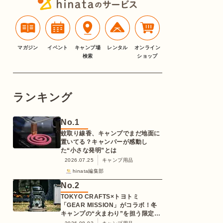
マガジン
イベント
キャンプ場
レンタル
オンライン
検索
ショップ
ランキング
No.
1
蚊取り線香、キャンプでまだ地面に
置いてる？キャンパーが感動し
た“小さな発明”とは
2026.07.25
キャンプ用品
hinata編集部
No.
2
TOKYO CRAFTS×トヨトミ
「GEAR MISSION」がコラボ！冬
キャンプの“火まわり”を担う限定
K3クッキングストーブが登場