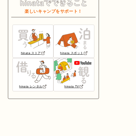
楽しいキャンプをサポート！
hinata ストア
hinata スポット
hinata レンタル
hinata TV