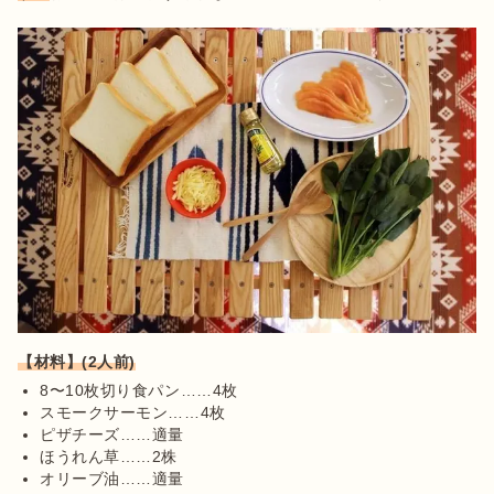
【材料】(2人前)
8〜10枚切り食パン……4枚
スモークサーモン……4枚
ピザチーズ……適量
ほうれん草……2株
オリーブ油……適量