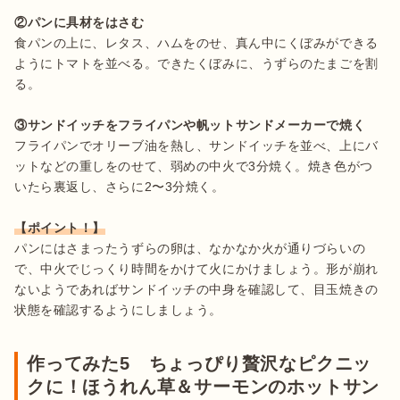
②パンに具材をはさむ
食パンの上に、レタス、ハムをのせ、真ん中にくぼみができる
ようにトマトを並べる。できたくぼみに、うずらのたまごを割
る。

③サンドイッチをフライパンや帆ットサンドメーカーで焼く
フライパンでオリーブ油を熱し、サンドイッチを並べ、上にバ
ットなどの重しをのせて、弱めの中火で3分焼く。焼き色がつ
いたら裏返し、さらに2〜3分焼く。

【ポイント！】
パンにはさまったうずらの卵は、なかなか火が通りづらいの
で、中火でじっくり時間をかけて火にかけましょう。形が崩れ
ないようであればサンドイッチの中身を確認して、目玉焼きの
状態を確認するようにしましょう。
作ってみた5 ちょっぴり贅沢なピクニッ
クに！ほうれん草＆サーモンのホットサン