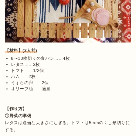
【材料】(2人前)
8〜10枚切りの食パン……4枚
レタス……2枚
トマト……1/2個
ハム……2枚
うずらの卵……2個
オリーブ油……適量
【作り方】
①野菜の準備
レタスは適当な大きさにちぎる。トマトは5mmのくし形切りに
する。
