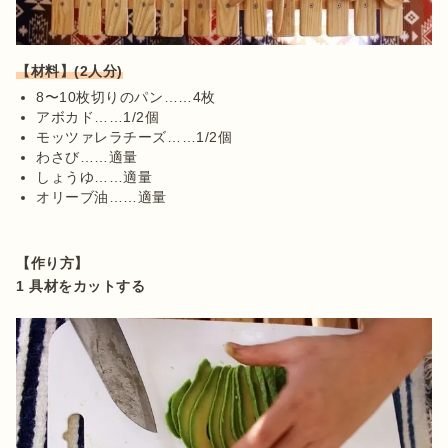
【材料】(2人分)
8〜10枚切りのパン……4枚
アボカド……1/2個
モッツァレラチーズ……1/2個
わさび……適量
しょうゆ……適量
オリーブ油……適量
【作り方】
1 具材をカットする