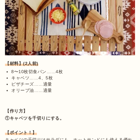
【材料】(2人前)
8〜10枚切食パン……4枚
キャベツ……4、5枚
ピザチーズ……適量
オリーブ油……適量
【作り方】
①キャベツを千切りにする。
【ポイント！】
キャベツの千切りはサラダにも、ホットサンドにも使える優れ