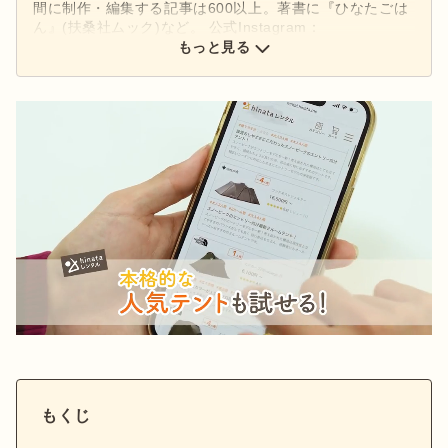
間に制作・編集する記事は600以上。著書に『ひなたごは
ん』(扶桑社ムック)など。 公式Instagram：
もっと見る
@hinata_outdoor
公式X：
@hinata_outdoor
もくじ