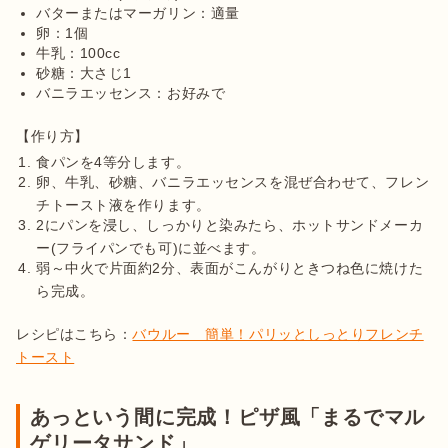
バターまたはマーガリン：適量
卵：1個
牛乳：100cc
砂糖：大さじ1
バニラエッセンス：お好みで
食パンを4等分します。
卵、牛乳、砂糖、バニラエッセンスを混ぜ合わせて、フレン
チトースト液を作ります。
2にパンを浸し、しっかりと染みたら、ホットサンドメーカ
ー(フライパンでも可)に並べます。
弱～中火で片面約2分、表面がこんがりときつね色に焼けた
ら完成。
レシピはこちら：
バウルー　簡単！パリッとしっとりフレンチ
トースト
あっという間に完成！ピザ風「まるでマル
ゲリータサンド」