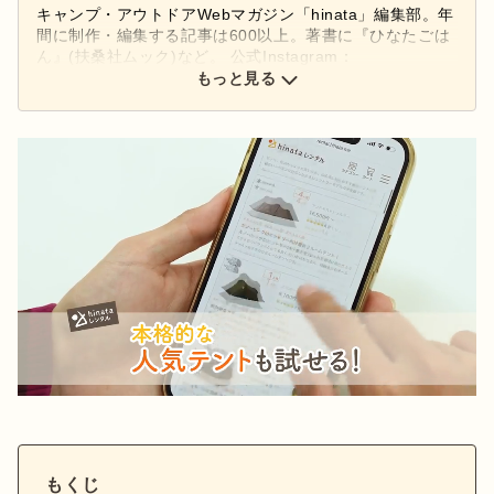
キャンプ・アウトドアWebマガジン「hinata」編集部。年
間に制作・編集する記事は600以上。著書に『ひなたごは
ん』(扶桑社ムック)など。 公式Instagram：
もっと見る
@hinata_outdoor
公式X：
@hinata_outdoor
もくじ