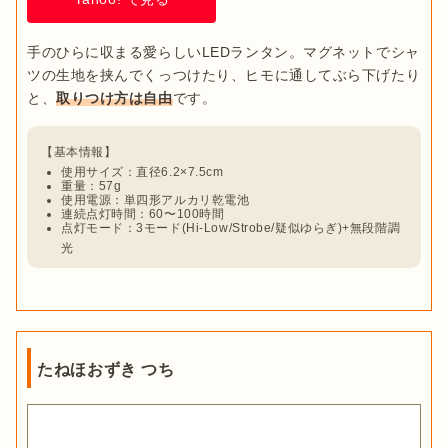
手のひらに収まる愛らしいLEDランタン。マグネットでシャ
ツの生地を挟んでくっつけたり、ヒモに通してぶら下げたり
と、
取りつけ方は自由
【基本情報】
使用サイズ：直径6.2×7.5cm
重量：57g
使用電源：単四形アルカリ乾電池
連続点灯時間：60〜100時間
点灯モード：3モード(Hi-Low/Strobe/疑似ゆらぎ)+無段階調
光
たねほおずき つち