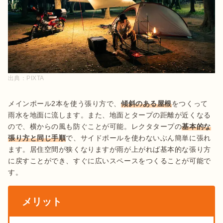
出典：
PIXTA
メインポール2本を使う張り方で、
傾斜のある屋根
をつくって
雨水を地面に流します。また、地面とタープの距離が近くなる
ので、横からの風も防ぐことが可能。レクタタープの
基本的な
張り方と同じ手順
で、サイドポールを使わないぶん簡単に張れ
ます。居住空間が狭くなりますが雨が上がれば基本的な張り方
に戻すことができ、すぐに広いスペースをつくることが可能で
す。
メリット