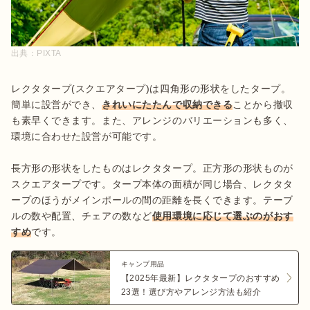
出典：
PIXTA
レクタタープ(スクエアタープ)は四角形の形状をしたタープ。
簡単に設営ができ、
きれいにたたんで収納できる
ことから撤収
も素早くできます。また、アレンジのバリエーションも多く、
環境に合わせた設営が可能です。

長方形の形状をしたものはレクタタープ。正方形の形状ものが
スクエアタープです。タープ本体の面積が同じ場合、レクタタ
ープのほうがメインポールの間の距離を長くできます。テーブ
ルの数や配置、チェアの数など
使用環境に応じて選ぶのがおす
すめ
です。
キャンプ用品
【2025年最新】レクタタープのおすすめ
23選！選び方やアレンジ方法も紹介