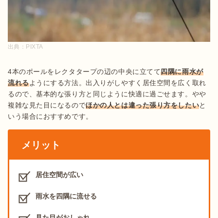
出典：
PIXTA
4本のポールをレクタタープの辺の中央に立てて
四隅に雨水が
流れる
ようにする方法。出入りがしやすく居住空間を広く取れ
るので、基本的な張り方と同じように快適に過ごせます。やや
複雑な見た目になるので
ほかの人とは違った張り方をしたい
と
いう場合におすすめです。
メリット
居住空間が広い
雨水を四隅に流せる
見た目がおしゃれ