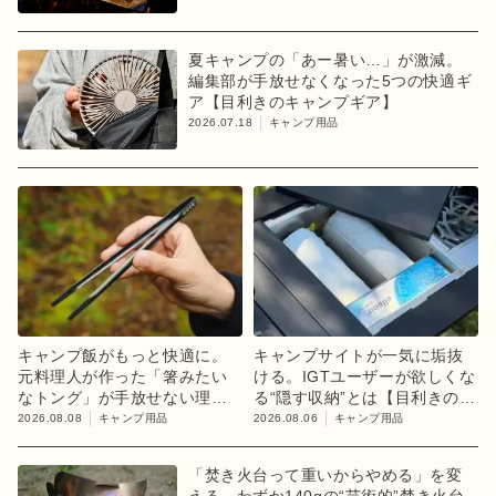
夏キャンプの「あー暑い…」が激減。
編集部が手放せなくなった5つの快適ギ
ア【目利きのキャンプギア】
2026.07.18
キャンプ用品
キャンプ飯がもっと快適に。
キャンプサイトが一気に垢抜
元料理人が作った「箸みたい
ける。IGTユーザーが欲しくな
なトング」が手放せない理由
る“隠す収納”とは【目利きのキ
【目利きのキャンプギア】
ャンプギア】
2026.08.08
キャンプ用品
2026.08.06
キャンプ用品
「焚き火台って重いからやめる」を変
える。わずか140gの“芸術的”焚き火台