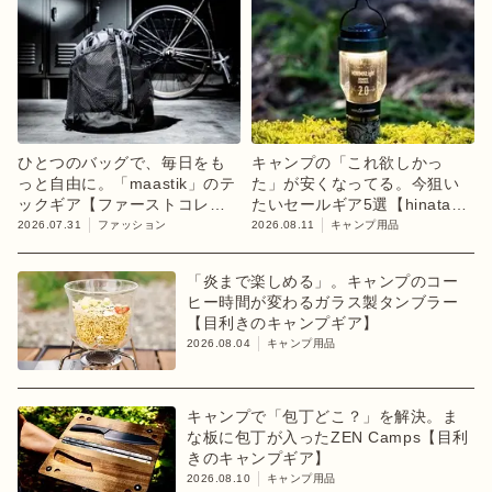
ひとつのバッグで、毎日をも
キャンプの「これ欲しかっ
っと自由に。「maastik」のテ
た」が安くなってる。今狙い
ックギア【ファーストコレク
たいセールギア5選【hinataス
ション「chapter 1」】
トア】
2026.07.31
ファッション
2026.08.11
キャンプ用品
「炎まで楽しめる」。キャンプのコー
ヒー時間が変わるガラス製タンブラー
【目利きのキャンプギア】
2026.08.04
キャンプ用品
キャンプで「包丁どこ？」を解決。ま
な板に包丁が入ったZEN Camps【目利
きのキャンプギア】
2026.08.10
キャンプ用品