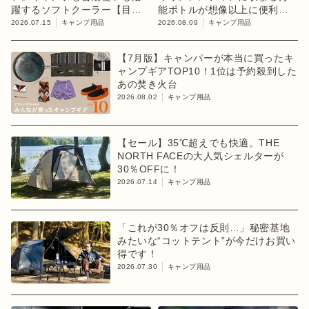
躍するソフトクーラー【目利
能ボトルが想像以上に便利！
きのキャンプギア】
【目利きのキャンプギア】
2026.07.15
キャンプ用品
2026.08.09
キャンプ用品
【7月版】キャンパーが本当に買ったキ
ャンプギアTOP10！1位は予約殺到した
あの焚き火台
2026.08.02
キャンプ用品
【セール】35℃超えでも快適。THE
NORTH FACEの大人気シェルターが
30％OFFに！
2026.07.14
キャンプ用品
「これが30％オフは反則…」秘密基地
みたいな“コットテント”が今だけお買い
得です！
2026.07.30
キャンプ用品