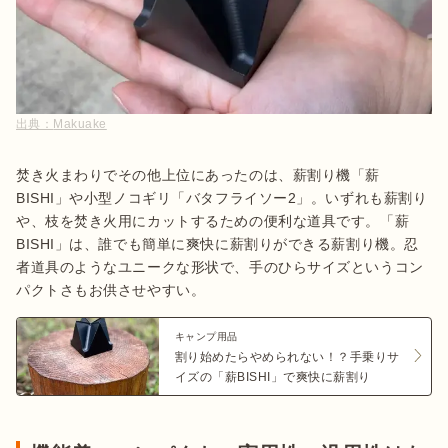
出典：
Makuake
焚き火まわりでその他上位にあったのは、薪割り機「薪
BISHI」や小型ノコギリ「バタフライソー2」。いずれも薪割り
や、枝を焚き火用にカットするための便利な道具です。「薪
BISHI」は、誰でも簡単に爽快に薪割りができる薪割り機。忍
者道具のようなユニークな形状で、手のひらサイズというコン
パクトさもお供させやすい。
キャンプ用品
割り始めたらやめられない！？手乗りサ
イズの「薪BISHI」で爽快に薪割り