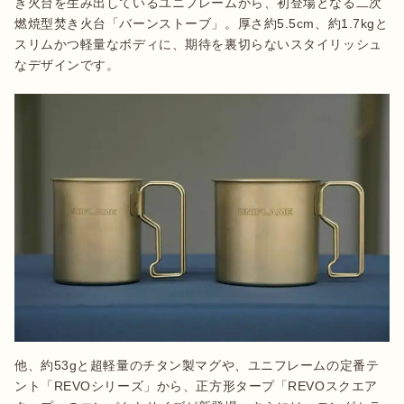
き火台を生み出しているユニフレームから、初登場となる二次
燃焼型焚き火台「バーンストーブ」。厚さ約5.5cm、約1.7kgと
スリムかつ軽量なボディに、期待を裏切らないスタイリッシュ
なデザインです。
他、約53gと超軽量のチタン製マグや、ユニフレームの定番テ
ント「REVOシリーズ」から、正方形タープ「REVOスクエア