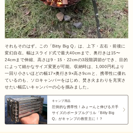
それもそのはず。この「Bitty Big Q」は、上下・左右・前後に
変幻自在。幅はスライド式で最大40cmまで、奥行きは15〜
24cmまで伸縮、高さは9・15・22cmの3段階調節ができ、目的
によって細かなサイズ変更が可能。収納時は、1,000円札より
一回り小さいほどの幅17×奥行き9×高さ9cｍと、携帯性に優れ
ているのも、ソロキャンパーをはじめ、焚き火まわりを充実さ
せたい幅広いキャンパーの心を掴みました。
キャンプ用品
圧倒的な携帯性！みょーんと伸びる片手
サイズのポータブルグリル「Bitty Big
Q」がキャンプの救世主に！？