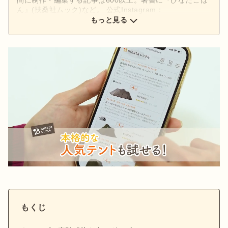
ん』(扶桑社ムック)など。 公式Instagram：
もっと見る
@hinata_outdoor
公式X：
@hinata_outdoor
もくじ