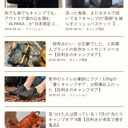
街でも旅でもキャンプでも。
洗った食器、まだタオルで拭
アウトドア派の心を掴む
いてる？キャンプの“面倒”を減
「ALPAKA」が“日本限定コレ
らすメッシュバスケット【目
クション”第3弾を発売
利きのキャンプギア】
2026.08.01
ファッション
2026.08.01
キャンプ用品
「財布みたい」が正解でした。人気職
人ブランドの名作ホットサンドメーカ
ー【目利きのキャンプギア】
2026.08.05
キャンプ用品
夜中のトイレが劇的にラク！120gの
「履くキャンプギア」が想像以上だっ
た【目利きのキャンプギア】
2026.07.18
ファッション
見つけた人は買っている！7月の“当たり
キャンプギア”4選【目利きが本気で推す
逸品】