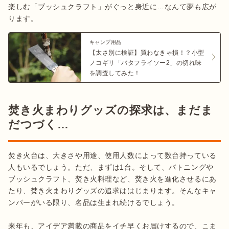
楽しむ「ブッシュクラフト」がぐっと身近に…なんて夢も広が
ります。
キャンプ用品
【太さ別に検証】買わなきゃ損！？小型
ノコギリ「バタフライソー2」の切れ味
を調査してみた！
焚き火まわりグッズの探求は、まだま
だつづく…
焚き火台は、大きさや用途、使用人数によって数台持っている
人もいるでしょう。ただ、まずは1台。そして、バトニングや
ブッシュクラフト、焚き火料理など、焚き火を進化させるにあ
たり、焚き火まわりグッズの追求ははじまります。そんなキャ
ンパーがいる限り、名品は生まれ続けるでしょう。

来年も、アイデア満載の商品をイチ早くお届けするので、こま