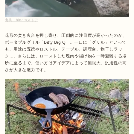
出典：
hinataストア
花形の焚き火台を押し寄せ、圧倒的に注目度が高かったのが、
ポータブルグリル「Bitty Big Q」。一口に「グリル」といって
も、用途は五徳やロストル、テーブル、調理台、物干しラッ
ク…。さらには、ローストした塊肉や揚げ物を一時避難する場
所に至るまで、使い方はアイデアによって無限大。汎用性の高
さが大きな魅力です。