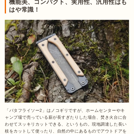
機能美、コンパクト、実用性、汎用性はも
はや常識！
「バタフライソー2」はノコギリですが、ホームセンターやキ
ャンプ場で売っている薪が長すぎたりした場合、焚き火台に合
わせてスッキリカットできる、というもの。現地調達した長い
枝をカットして使ったり、自然の中にあるものでアウトドアを