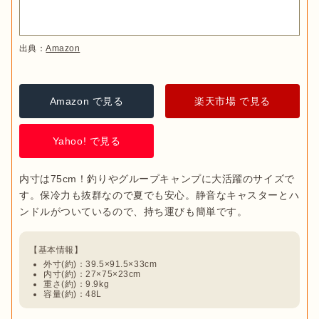
出典：
Amazon
Amazon で見る
楽天市場 で見る
Yahoo! で見る
内寸は75cm！釣りやグループキャンプに大活躍のサイズで
す。保冷力も抜群なので夏でも安心。静音なキャスターとハ
外寸(約)：39.5×91.5×33cm
内寸(約)：27×75×23cm
重さ(約)：9.9kg
容量(約)：48L