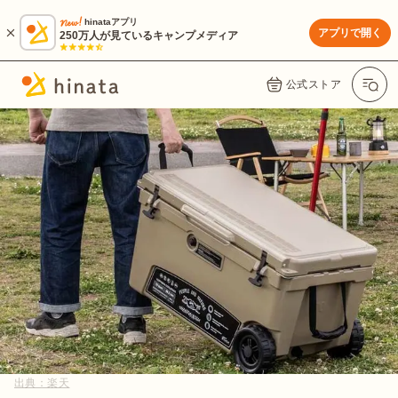
hinataアプリ
アプリで開く
250万人が見ているキャンプメディア
公式ストア
出典：
楽天