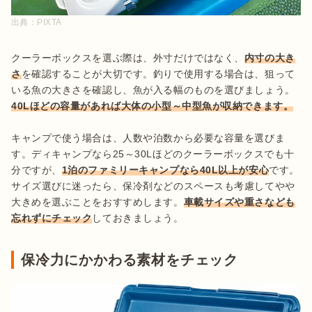
出典：
PIXTA
クーラーボックスを選ぶ際は、外寸だけではなく、
内寸の大き
さ
を確認することが大切です。釣りで使用する場合は、狙って
いる魚の大きさを確認し、魚が入る幅のものを選びましょう。
40Lほどの容量があれば大体の小型～中型魚が収納できます。
キャンプで使う場合は、人数や泊数から必要な容量を選びま
す。ディキャンプなら25～30Lほどのクーラーボックスでも十
分ですが、
1泊のファミリーキャンプなら40L以上が安心
です。
サイズ選びに迷ったら、保冷剤などのスペースも考慮してやや
大きめを選ぶことをおすすめします。
車載サイズや重さなども
忘れずにチェック
しておきましょう。
保冷力にかかわる素材をチェック