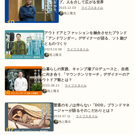
プ。人を介して広がる世界
2023.12.03
ライフスタイル
池上隆太
ログイン/会員登録
アウトドアとファッションを融合させたブランド
「アンドワンダー」デザイナーが語る、ソト遊び
とものづくり
2023.10.09
ライフスタイル
池上隆太
山暮らしの実践、キャンプ場プロデュースと、自然
に向き合う 「マウンテンリサーチ」デザイナーのア
ウトドア観とは？
2023.08.21
ライフスタイル
マガジン
イベント
キャンプ場
レンタル
オンライン
池上隆太
検索
ショップ
普通のモノは作らない「DOD」ブランドマネ
ージャーが語るそのこだわりとは？
2023.07.11
ライフスタイル
池上隆太