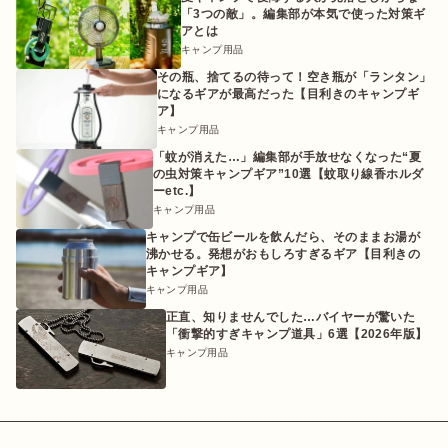
「3つの敵」。編集部が本気で使った対策ギ
アとは
キャンプ用品
その瓶、捨てるの待って！空き瓶が「ランタン」
になるギアが最高だった【目利きのキャンプギ
ア】
キャンプ用品
「蚊が消えた…」編集部が手放せなくなった“夏
の虫対策キャンプギア”10選【蚊取り線香ホルダ
ーetc.】
キャンプ用品
キャンプで缶ビールを飲んだら、そのままお湯が
沸かせる。発想がおもしろすぎるギア【目利きの
キャンプギア】
キャンプ用品
正直、知りませんでした…バイヤーが驚いた
「衝撃的すぎキャンプ道具」6選【2026年版】
キャンプ用品