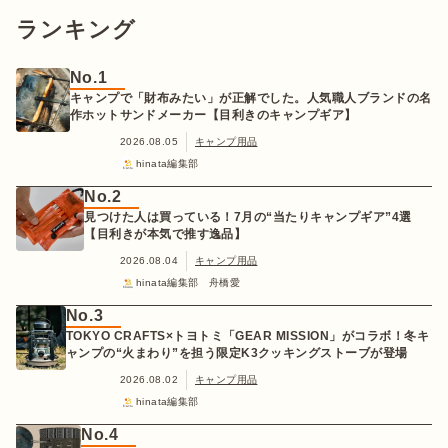
ランキング
No.1
キャンプで「財布みたい」が正解でした。人気職人ブランドの名
作ホットサンドメーカー【目利きのキャンプギア】
2026.08.05
キャンプ用品
hinata編集部
No.2
見つけた人は買っている！7月の“当たりキャンプギア”4選
【目利きが本気で推す逸品】
2026.08.04
キャンプ用品
hinata編集部 舟橋愛
No.3
TOKYO CRAFTS×トヨトミ「GEAR MISSION」がコラボ！冬キ
ャンプの“火まわり”を担う限定K3クッキングストーブが登場
2026.08.02
キャンプ用品
hinata編集部
No.4