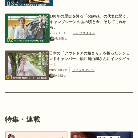
100年の歴史を誇る「ogawa」の代表に聞く、
キャンプシーンのあの頃と今、そしてこれか
ら。
2022.10.18
ライフスタイル
池上隆太
日本の「アウトドアの始まり」を担ったレジェ
ンドキャンパー、油井昌由樹さんにインタビュ
ー！
2022.09.22
ライフスタイル
池上隆太
特集・連載