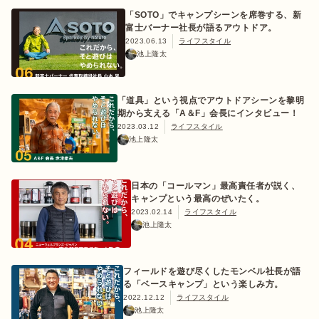
「SOTO」でキャンプシーンを席巻する、新
富士バーナー社長が語るアウトドア。
2023.06.13
ライフスタイル
池上隆太
「道具」という視点でアウトドアシーンを黎明
期から支える「A＆F」会長にインタビュー！
2023.03.12
ライフスタイル
池上隆太
日本の「コールマン」最高責任者が説く、
キャンプという最高のぜいたく。
2023.02.14
ライフスタイル
池上隆太
フィールドを遊び尽くしたモンベル社長が語
る「ベースキャンプ」という楽しみ方。
2022.12.12
ライフスタイル
池上隆太