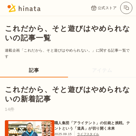
公式ストア
これだから、そと遊びはやめられな
いの記事一覧
連載企画「これだから、そと遊びはやめられない。」に関する記事一覧で
す
記事
アイテム
これだから、そと遊びはやめられな
公式App
Twitter
Instagram
LINE
いの新着記事
14件
公式オンラインストア
職人集団「アライテント」の伝統と挑戦。テ
ントという「道具」が切り開く未来
2025.09.15
ライフスタイル