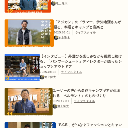
池上隆太
「アジカン」のドラマー、伊知地潔さんが
語る、料理とキャンプと音楽と
おすすめ特集
2025.09.01
ライフスタイル
池上隆太
キャンプ用品
【インタビュー】外遊びを楽しみながら提案し続け
る。「バンブーシュート」ディレクターが語ったシ
キャンプ場
ョップとアウトドア
2025.08.28
ライフスタイル
池上隆太
料理
ユーザーの声から名作キャンプギアが生ま
れる「ベルモント」のものづくり
how to
2023.12.31
ライフスタイル
池上隆太
初めての方
「F/CE.」がつなぐファッションとキャン