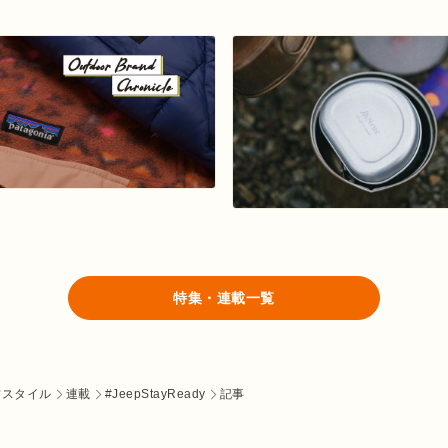
特集・連載一覧
フスタイル
連載
#JeepStayReady
記事