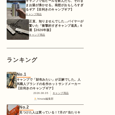
キャンプで缶ビールを飲んだら、そのま
まお湯が沸かせる。発想がおもしろすぎ
るギア【目利きのキャンプギア】
キャンプ用品
正直、知りませんでした…バイヤーが
驚いた「衝撃的すぎキャンプ道具」6
選【2026年版】
キャンプ用品
ランキング
No.1
キャンプで「財布みたい」が正解でした。人
気職人ブランドの名作ホットサンドメーカー
【目利きのキャンプギア】
2026.08.05
キャンプ用品
hinata編集部
No.2
見つけた人は買っている！7月の“当たりキ