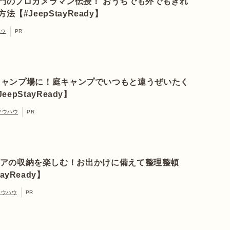
門のプロカメラマン伝授！ おうちでも外でもきれ
【#JeepStayReady】
ハウ
PR
キャンプ場に！庭キャンプでいつもと違うぜいたく
eepStayReady】
ノウハウ
PR
アの収納を楽しむ！お出かけに備えて整理整頓
tayReady】
ノウハウ
PR