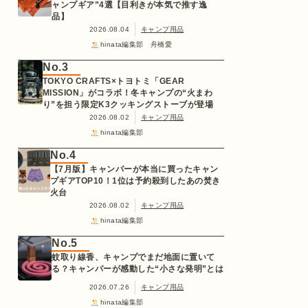
ャンプギア”4選【目利きが本気で推す逸
品】
2026.08.04
キャンプ用品
hinata編集部 舟橋愛
No.3
TOKYO CRAFTS×トヨトミ「GEAR
MISSION」がコラボ！冬キャンプの“火まわ
り”を担う限定K3クッキングストーブが登場
2026.08.02
キャンプ用品
hinata編集部
No.4
【7月版】キャンパーが本当に買ったキャン
プギアTOP10！1位は予約殺到したあの焚き
火台
2026.08.02
キャンプ用品
hinata編集部
No.5
蚊取り線香、キャンプでまだ地面に置いて
る？キャンパーが感動した“小さな発明”とは
2026.07.26
キャンプ用品
hinata編集部