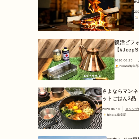
#
20
復活ビフ
【#JeepS
2020.06.25
hinata編集部
さよならマンネ
ットごはん3品【#
2020.06.18
キャンプ
hinata編集部