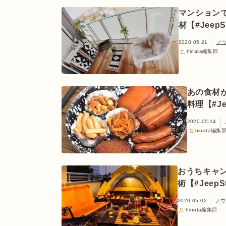
マンション
材【#JeepS
2020.05.21
ノ
hinata編集部
あの食材
料理【#Je
2020.05.14
hinata編集
おうちキャ
術【#JeepS
2020.05.02
ノウ
hinata編集部