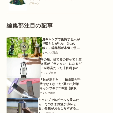
グリーン
編集部注目の記事
夏キャンプで後悔する人が
見落としがちな「3つの
敵」。編集部が本気で使っ
た対策ギアとは
キャンプ用品
その瓶、捨てるの待って！空
き瓶が「ランタン」になるギ
アが最高だった【目利きのキ
ャンプギア】
キャンプ用品
「蚊が消えた…」編集部が手
放せなくなった“夏の虫対策
キャンプギア”10選【蚊取り
線香ホルダーetc.】
キャンプ用品
キャンプで缶ビールを飲んだ
ら、そのままお湯が沸かせ
る。発想がおもしろすぎるギ
ア【目利きのキャンプギア】