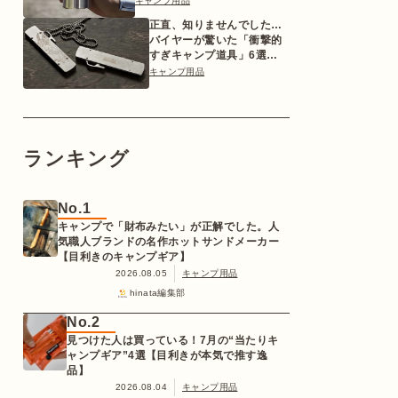
キャンプ用品
正直、知りませんでした…
バイヤーが驚いた「衝撃的
すぎキャンプ道具」6選
【2026年版】
キャンプ用品
ランキング
No.1
キャンプで「財布みたい」が正解でした。人
気職人ブランドの名作ホットサンドメーカー
【目利きのキャンプギア】
2026.08.05
キャンプ用品
hinata編集部
No.2
見つけた人は買っている！7月の“当たりキ
ャンプギア”4選【目利きが本気で推す逸
品】
2026.08.04
キャンプ用品