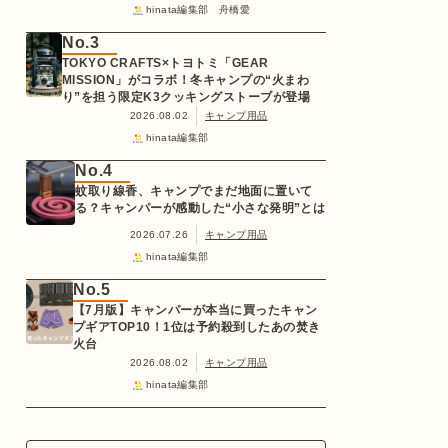
hinata編集部 舟橋愛
No.3
TOKYO CRAFTS×トヨトミ「GEAR
MISSION」がコラボ！冬キャンプの“火まわ
り”を担う限定K3クッキングストーブが登場
2026.08.02
キャンプ用品
hinata編集部
No.4
蚊取り線香、キャンプでまだ地面に置いて
る？キャンパーが感動した“小さな発明”とは
2026.07.26
キャンプ用品
hinata編集部
No.5
【7月版】キャンパーが本当に買ったキャン
プギアTOP10！1位は予約殺到したあの焚き
火台
2026.08.02
キャンプ用品
hinata編集部