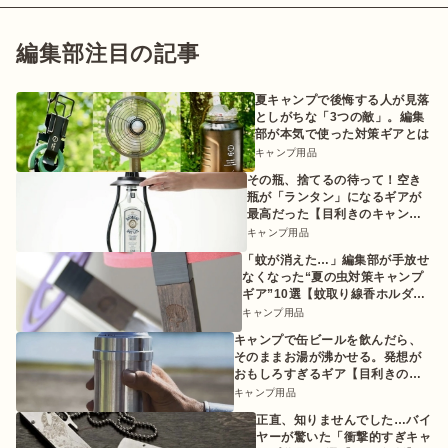
編集部注目の記事
夏キャンプで後悔する人が見落
としがちな「3つの敵」。編集
部が本気で使った対策ギアとは
キャンプ用品
その瓶、捨てるの待って！空き
瓶が「ランタン」になるギアが
最高だった【目利きのキャンプ
ギア】
キャンプ用品
「蚊が消えた…」編集部が手放せ
なくなった“夏の虫対策キャンプ
ギア”10選【蚊取り線香ホルダー
etc.】
キャンプ用品
キャンプで缶ビールを飲んだら、
そのままお湯が沸かせる。発想が
おもしろすぎるギア【目利きのキ
ャンプギア】
キャンプ用品
正直、知りませんでした…バイ
ヤーが驚いた「衝撃的すぎキャ