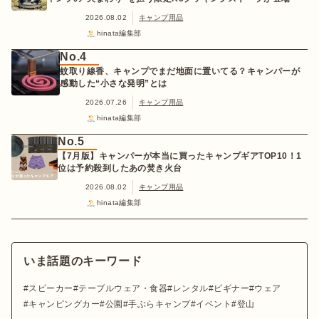
2026.08.02
キャンプ用品
hinata編集部
No.4
蚊取り線香、キャンプでまだ地面に置いてる？キャンパーが
感動した“小さな発明”とは
2026.07.26
キャンプ用品
hinata編集部
No.5
【7月版】キャンパーが本当に買ったキャンプギアTOP10！1
位は予約殺到したあの焚き火台
2026.08.02
キャンプ用品
hinata編集部
いま話題のキーワード
スピーカー
テーブルウェア・食器
レンタル
ビギナー
ウェア
キャンピングカー
公園
手ぶらキャンプ
イベント
登山