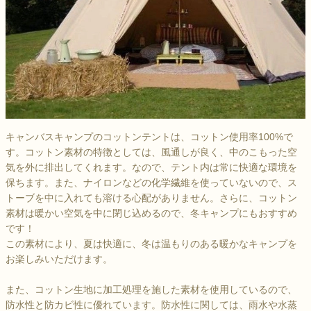
キャンバスキャンプのコットンテントは、コットン使用率100%で
す。コットン素材の特徴としては、風通しが良く、中のこもった空
気を外に排出してくれます。なので、テント内は常に快適な環境を
保ちます。また、ナイロンなどの化学繊維を使っていないので、ス
トーブを中に入れても溶ける心配がありません。さらに、コットン
素材は暖かい空気を中に閉じ込めるので、冬キャンプにもおすすめ
です！
この素材により、夏は快適に、冬は温もりのある暖かなキャンプを
お楽しみいただけます。
また、コットン生地に加工処理を施した素材を使用しているので、
防水性と防カビ性に優れています。防水性に関しては、雨水や水蒸