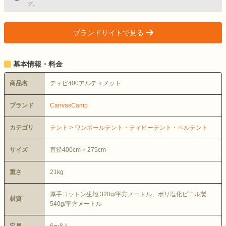
グ。
ブランドサイトで見る
>
基本情報・料金
商品名
ティピ400アルティメット
ブランド
CanvasCamp
カテゴリ
テント
>
ワンポールテント・ティピーテント・ベルテント
サイズ
直径400cm × 275cm
重さ
21kg
厚手コットン生地 320g/平方メートル、ポリ塩化ビニル製
材質
540g/平方メートル