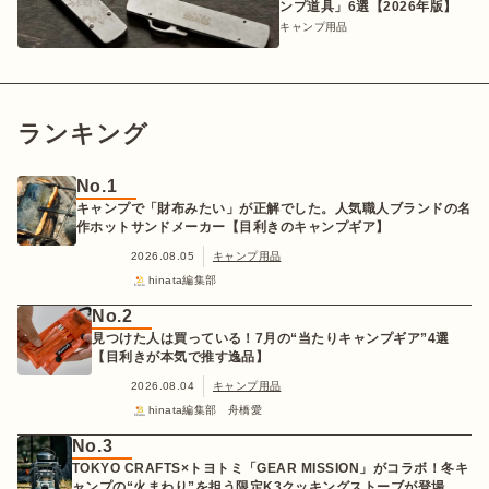
ンプ道具」6選【2026年版】
キャンプ用品
ランキング
No.1
キャンプで「財布みたい」が正解でした。人気職人ブランドの名
作ホットサンドメーカー【目利きのキャンプギア】
2026.08.05
キャンプ用品
hinata編集部
No.2
見つけた人は買っている！7月の“当たりキャンプギア”4選
【目利きが本気で推す逸品】
2026.08.04
キャンプ用品
hinata編集部 舟橋愛
No.3
TOKYO CRAFTS×トヨトミ「GEAR MISSION」がコラボ！冬キ
ャンプの“火まわり”を担う限定K3クッキングストーブが登場