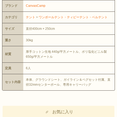
ブランド
CanvasCamp
カテゴリ
テント
>
ワンポールテント・ティピーテント・ベルテント
サイズ
直径400cm × 250cm
重さ
30kg
厚手コットン生地 440g/平方メートル、ポリ塩化ビニル製
材質
650g/平方メートル
定員
6人
本体、グラウンドシート、ガイライン＆ペグセット付属、直
セット内容
径32mmセンターポール、専用キャリーバッグ
お気に入り