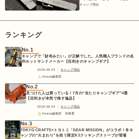
キャンプ用品
ランキング
No.1
キャンプで「財布みたい」が正解でした。人気職人ブランドの名
作ホットサンドメーカー【目利きのキャンプギア】
2026.08.05
キャンプ用品
hinata編集部
No.2
見つけた人は買っている！7月の“当たりキャンプギア”4選
【目利きが本気で推す逸品】
2026.08.04
キャンプ用品
hinata編集部 舟橋愛
No.3
TOKYO CRAFTS×トヨトミ「GEAR MISSION」がコラボ！冬キ
ャンプの“火まわり”を担う限定K3クッキングストーブが登場