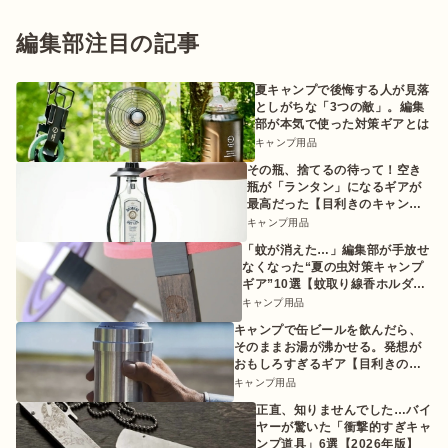
編集部注目の記事
夏キャンプで後悔する人が見落
としがちな「3つの敵」。編集
部が本気で使った対策ギアとは
キャンプ用品
その瓶、捨てるの待って！空き
瓶が「ランタン」になるギアが
最高だった【目利きのキャンプ
ギア】
キャンプ用品
「蚊が消えた…」編集部が手放せ
なくなった“夏の虫対策キャンプ
ギア”10選【蚊取り線香ホルダー
etc.】
キャンプ用品
キャンプで缶ビールを飲んだら、
そのままお湯が沸かせる。発想が
おもしろすぎるギア【目利きのキ
ャンプギア】
キャンプ用品
正直、知りませんでした…バイ
ヤーが驚いた「衝撃的すぎキャ
ンプ道具」6選【2026年版】