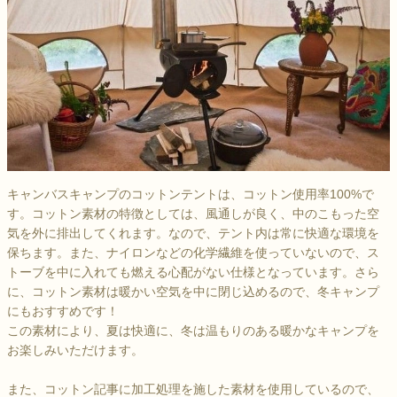
キャンバスキャンプのコットンテントは、コットン使用率100%で
す。コットン素材の特徴としては、風通しが良く、中のこもった空
気を外に排出してくれます。なので、テント内は常に快適な環境を
保ちます。また、ナイロンなどの化学繊維を使っていないので、ス
トーブを中に入れても燃える心配がない仕様となっています。さら
に、コットン素材は暖かい空気を中に閉じ込めるので、冬キャンプ
にもおすすめです！
この素材により、夏は快適に、冬は温もりのある暖かなキャンプを
お楽しみいただけます。
また、コットン記事に加工処理を施した素材を使用しているので、