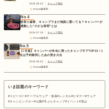
2026.08.02
キャンプ用品
hinata編集部
No.4
蚊取り線香、キャンプでまだ地面に置いてる？キャンパーが
感動した“小さな発明”とは
2026.07.26
キャンプ用品
hinata編集部
No.5
【7月版】キャンパーが本当に買ったキャンプギアTOP10！1
位は予約殺到したあの焚き火台
2026.08.02
キャンプ用品
hinata編集部
いま話題のキーワード
スピーカー
テーブルウェア・食器
レンタル
ビギナー
ウェア
キャンピングカー
公園
手ぶらキャンプ
イベント
登山