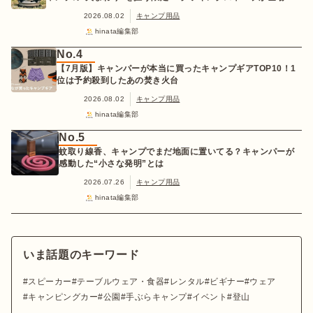
2026.08.02
キャンプ用品
hinata編集部
No.4
【7月版】キャンパーが本当に買ったキャンプギアTOP10！1
位は予約殺到したあの焚き火台
2026.08.02
キャンプ用品
hinata編集部
No.5
蚊取り線香、キャンプでまだ地面に置いてる？キャンパーが
感動した“小さな発明”とは
2026.07.26
キャンプ用品
hinata編集部
いま話題のキーワード
スピーカー
テーブルウェア・食器
レンタル
ビギナー
ウェア
キャンピングカー
公園
手ぶらキャンプ
イベント
登山