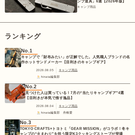
ンプ道具」6選【2026年版】
キャンプ用品
ランキング
No.1
キャンプで「財布みたい」が正解でした。人気職人ブランドの名
作ホットサンドメーカー【目利きのキャンプギア】
2026.08.05
キャンプ用品
hinata編集部
No.2
見つけた人は買っている！7月の“当たりキャンプギア”4選
【目利きが本気で推す逸品】
2026.08.04
キャンプ用品
hinata編集部 舟橋愛
No.3
TOKYO CRAFTS×トヨトミ「GEAR MISSION」がコラボ！冬キ
ャンプの“火まわり”を担う限定K3クッキングストーブが登場