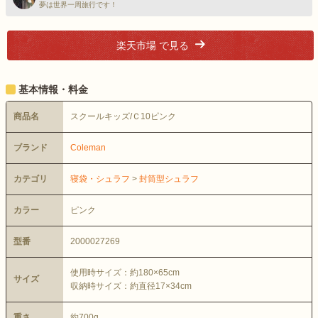
夢は世界一周旅行です！
楽天市場 で見る
基本情報・料金
商品名
スクールキッズ/Ｃ10ピンク
ブランド
Coleman
カテゴリ
寝袋・シュラフ
>
封筒型シュラフ
カラー
ピンク
型番
2000027269
使用時サイズ：約180×65cm
サイズ
収納時サイズ：約直径17×34cm
重さ
約700g