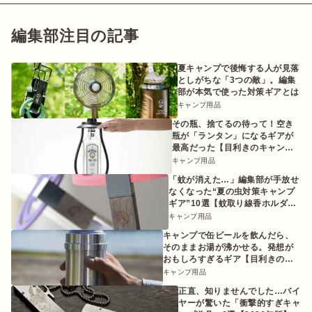
編集部注目の記事
夏キャンプで後悔する人が見落
としがちな「3つの敵」。編集
部が本気で使った対策ギアとは
キャンプ用品
その瓶、捨てるの待って！空き
瓶が「ランタン」になるギアが
最高だった【目利きのキャンプ
ギア】
キャンプ用品
「蚊が消えた…」編集部が手放せ
なくなった“夏の虫対策キャンプ
ギア”10選【蚊取り線香ホルダー
etc.】
キャンプ用品
キャンプで缶ビールを飲んだら、
そのままお湯が沸かせる。発想が
おもしろすぎるギア【目利きのキ
ャンプギア】
キャンプ用品
正直、知りませんでした…バイ
ヤーが驚いた「衝撃的すぎキャ