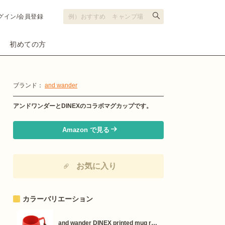
グイン/会員登録
初めての方
ブランド：
and wander
アンドワンダーとDINEXのコラボマグカップです。
Amazon で見る
お気に入り
カラーバリエーション
and wander DINEX printed mug r…