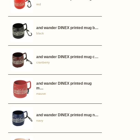
red
and wander DINEX printed mug b…
black
and wander DINEX printed mug c…
cranberry
and wander DINEX printed mug
m…
mauve
and wander DINEX printed mug n…
navy