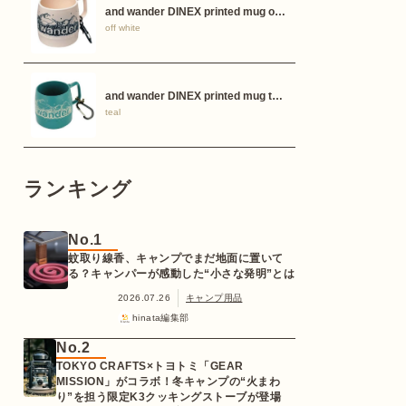
and wander DINEX printed mug o…
off white
and wander DINEX printed mug t…
teal
ランキング
No.1
蚊取り線香、キャンプでまだ地面に置いて
る？キャンパーが感動した“小さな発明”とは
2026.07.26
キャンプ用品
hinata編集部
No.2
TOKYO CRAFTS×トヨトミ「GEAR
MISSION」がコラボ！冬キャンプの“火まわ
り”を担う限定K3クッキングストーブが登場