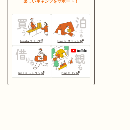
楽しいキャンプをサポート！
hinata ストア
hinata スポット
hinata レンタル
hinata TV