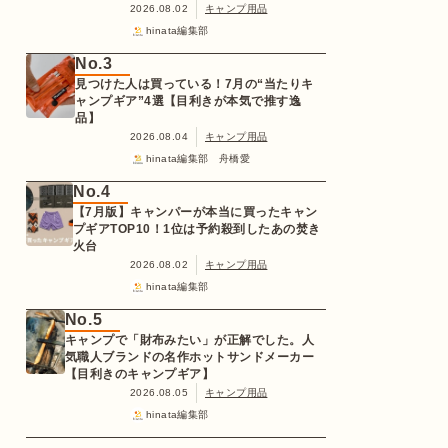
2026.08.02
キャンプ用品
hinata編集部
No.3
見つけた人は買っている！7月の“当たりキ
ャンプギア”4選【目利きが本気で推す逸
品】
2026.08.04
キャンプ用品
hinata編集部 舟橋愛
No.4
【7月版】キャンパーが本当に買ったキャン
プギアTOP10！1位は予約殺到したあの焚き
火台
2026.08.02
キャンプ用品
hinata編集部
No.5
キャンプで「財布みたい」が正解でした。人
気職人ブランドの名作ホットサンドメーカー
【目利きのキャンプギア】
2026.08.05
キャンプ用品
hinata編集部