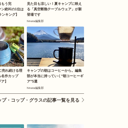
はもう完
見た目も涼しい！夏キャンプに映え
ァン絶叫の1位は
る「真空断熱テーブルウェア」が新
ランキング】
登場です
hinata編集部
に売れ続ける理
キャンプの朝はコーヒーから。編集
る名作カップ
部が本当に持っていく“朝コーヒーギ
ギア】
ア”5選
hinata編集部
ップ・コップ・グラスの記事一覧を見る