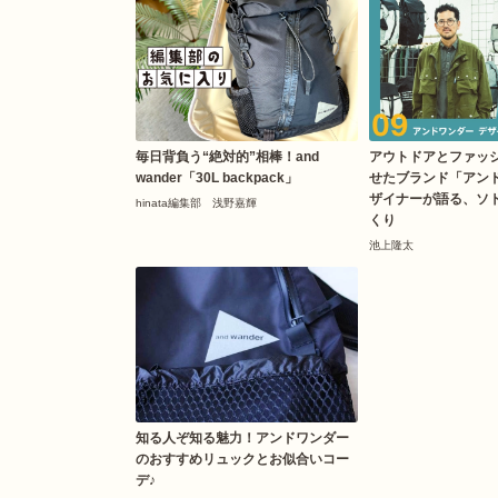
毎日背負う“絶対的”相棒！and
アウトドアとファッ
wander「30L backpack」
せたブランド「アン
ザイナーが語る、ソ
hinata編集部 浅野嘉輝
くり
池上隆太
知る人ぞ知る魅力！アンドワンダー
のおすすめリュックとお似合いコー
デ♪