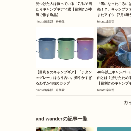
見つけた人は買っている！7月の“当
「気になったころに
たりキャンプギア”4選【目利きが本
売！？」キャンプフ
気で推す逸品】
またアイツ【7月4週
hinata編集部 舟橋愛
hinata編集部
【目利きのキャンプギア】「チタン
40年以上キャンパー
＝グレー」はもう古い。鮮やかすぎ
由とは？折りたため
るわずか48gのカップ
【目利きのキャンプ
hinata編集部 舟橋愛
hinata編集部
カ
and wanderの記事一覧