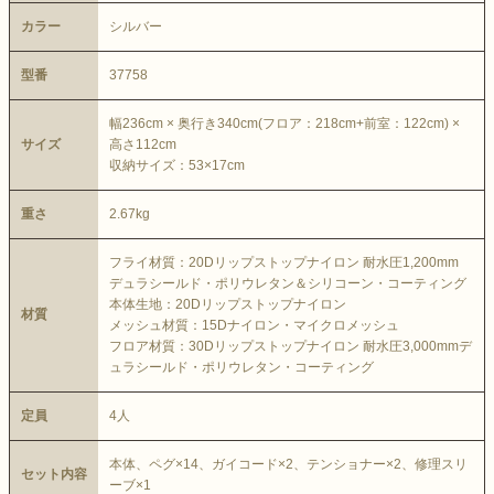
カラー
シルバー
型番
37758
幅236cm × 奥行き340cm(フロア：218cm+前室：122cm) ×
サイズ
高さ112cm
収納サイズ：53×17cm
重さ
2.67kg
フライ材質：20Dリップストップナイロン 耐水圧1,200mm
デュラシールド・ポリウレタン＆シリコーン・コーティング
本体生地：20Dリップストップナイロン
材質
メッシュ材質：15Dナイロン・マイクロメッシュ
フロア材質：30Dリップストップナイロン 耐水圧3,000mmデ
ュラシールド・ポリウレタン・コーティング
定員
4人
本体、ペグ×14、ガイコード×2、テンショナー×2、修理スリ
セット内容
ーブ×1