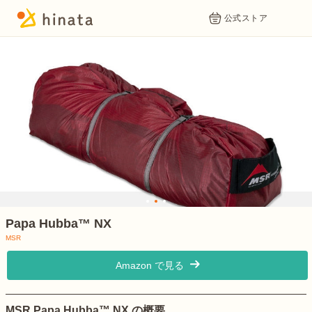
公式ストア
1
2
3
Papa Hubba™ NX
MSR
Amazon で見る
MSR Papa Hubba™ NX の概要