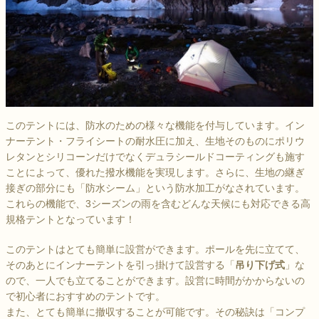
このテントには、防水のための様々な機能を付与しています。イン
ナーテント・フライシートの耐水圧に加え、生地そのものにポリウ
レタンとシリコーンだけでなくデュラシールドコーティングも施す
ことによって、優れた撥水機能を実現します。さらに、生地の継ぎ
接ぎの部分にも「防水シーム」という防水加工がなされています。
これらの機能で、3シーズンの雨を含むどんな天候にも対応できる高
規格テントとなっています！
このテントはとても簡単に設営ができます。ポールを先に立てて、
そのあとにインナーテントを引っ掛けて設営する「
吊り下げ式
」な
ので、一人でも立てることができます。設営に時間がかからないの
で初心者におすすめのテントです。
また、とても簡単に撤収することが可能です。その秘訣は「コンプ