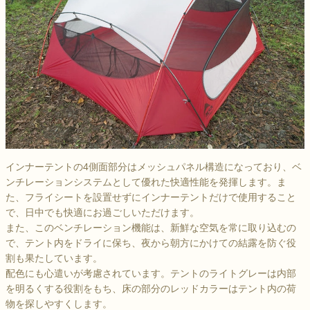
インナーテントの4側面部分はメッシュパネル構造になっており、ベ
ンチレーションシステムとして優れた快適性能を発揮します。ま
た、フライシートを設置せずにインナーテントだけで使用すること
で、日中でも快適にお過ごしいただけます。
また、このベンチレーション機能は、新鮮な空気を常に取り込むの
で、テント内をドライに保ち、夜から朝方にかけての結露を防ぐ役
割も果たしています。
配色にも心遣いが考慮されています。テントのライトグレーは内部
を明るくする役割をもち、床の部分のレッドカラーはテント内の荷
物を探しやすくします。