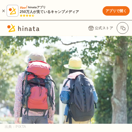
hinataアプリ
アプリで開く
250万人が見ているキャンプメディア
公式ストア
出典：
PIXTA