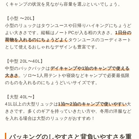
くキャンプの状況を見ながら容量を選ぶといいでしょう。

【小型 〜20L】

小型のリュックはタウンユースや日帰りハイキングにちょうど
よい大きさです。縦幅はノートPCが入る程の大きさ。
1日分の
荷物を入れるのにちょうどよく
タウンユースのコーディネート
として使えるおしゃれなデザインも豊富です。

【中型 20L〜40L】

中型のバックパックは
デイキャンプや1泊のキャンプで使える
大きさ
。ソロ〜1人用テントや寝袋などキャンプで必要最低限
のものを入れるのにちょうどいいサイズです。

【大型 40L〜】

41L以上の大型リュックは
1泊〜2泊のキャンプで使いやすい
大
きさです。多くのギアを持っていきたい方や、冬用の洋服など
を入れる場合は大型のリュックがおすすめ！
パッキングのしやすさと背負いやすさを重