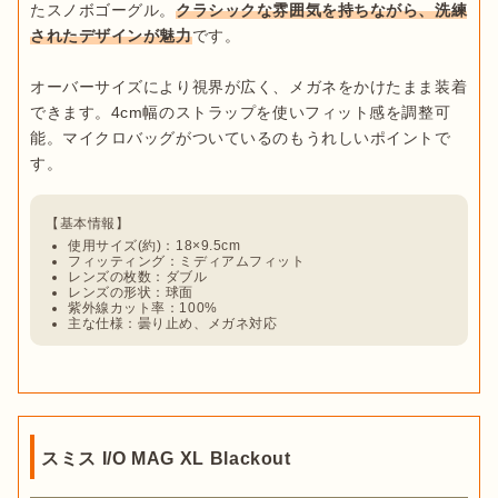
出典：
PIXTA
たスノボゴーグル。
クラシックな雰囲気を持ちながら、洗練
ントの一つです。
普段より多くの紫外線を浴びやすいスノーボードにおいて、目
されたデザインが魅力
です。

出典：
PIXTA
を保護することは特に重要なポイントです。環境省によれば、
DRAGON(ドラゴン)
スノボゴーグルのレンズは色によって見え方が異なり、時間帯
標高が1,000m上がるにつれて紫外線量は約10～12%増加する
オーバーサイズにより視界が広く、メガネをかけたまま装着
や天候により快適さも変わります。シーンに応じた最適な色が
滑る時間帯や天候などに合わせてスノボゴーグルを選ぶのも大
とされています。新雪への紫外線の反射率は80%にも達すると
1993年にアメリカのカリフォルニアで誕生したアイウェアブラ
できます。4cm幅のストラップを使いフィット感を調整可
わかれば、よりクリアな視界を確保できるので、それぞれの特
切なポイントです。

いわれており、直接降り注ぐ分と合わせるとかなりの紫外線量
ンド。機能性・安全性・デザイン性において、本当に必要なも
能。マイクロバッグがついているのもうれしいポイントで
徴を確認しておきましょう。ここでは「暖色系」「寒色系」
です。

のを追求し続けています。ジャパンフィットやジャパンレン
「クリア系」の3つにわけて紹介します。

「スノボゴーグルの種類」で紹介したように、使うシーンなど
ズ、JAPAN LUMALENSなど、日本人に合わせた製品も多く販
によって最適なタイプは変わります。しかし、そのような
判断
紫外線を多く浴び続けると、目が日焼けする雪目(ゆきめ)など
売しているため、
海外ブランドでも扱いやすいモデルを探して
暖色系(オレンジ・ピンク)
が難しい場合は、環境に左右されにくいよう適応範囲が広いも
の炎症を引き起こす可能性があり、最悪の場合は白内障の原因
いる人におすすめ
です。
明暗や陰影が見えやすく、地形の状態を確認しやすい特徴があ
使用サイズ(約)：18×9.5cm
のや、レンズが複数ついたものを選ぶのがおすすめ
です。
にもなりかねません。
安全にスノーボードを楽しむためにはゴ
フィッティング：ミディアムフィット
ります。
曇天から晴天まで幅広い天候に適応できる
ため、判断
レンズの枚数：ダブル
SPY(スパイ)
ーグルは必須
です。

が難しい場合や、はじめてスノボゴーグルを購入する人などに
レンズの形状：球面
ウェアとのコーディネートに合うデザイン
紫外線カット率：100%
おすすめです。

主な仕様：曇り止め、メガネ対応
か
南カリフォルニアで1994年に誕生した、サングラスとスポーツ
環境省
 | 紫外線環境保健マニュアル2020
ゴーグルをメインに扱うブランド。必要な太陽光だけを取り込
寒色系(ブルー・グレー・スモーク)
むハッピーレンズなどの機能性はもちろん、遊び心も大切にし
夜や曇天など光量が少ないときは見えにくいですが、
太陽光の
た製品開発をしています。
「若い層の人たちの先導者になる」
まぶしさを抑えてくれるため晴天時に最適
です。中でもブルー
ことをミッションに掲げており、優れたデザインが多いのも魅
は明暗や陰影がくっきりするため、ゲレンデの状況が見えやす
力
です。
スミス I/O MAG XL Blackout
くなる特徴があります。
