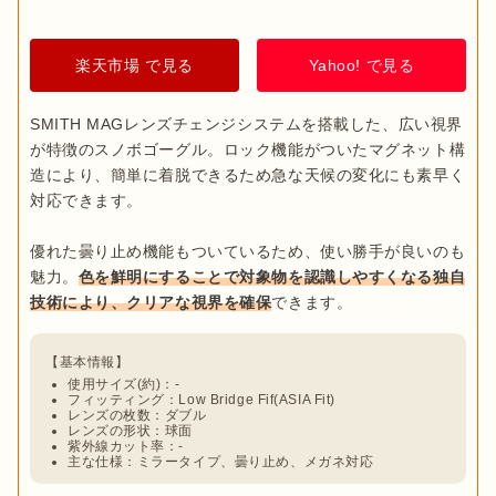
機能性と合わせて、自分の好きなデザインを探してみてくださ
出典：
PIXTA
その技術を生かし、ウィンタースポーツのゴーグルやヘルメッ
い。
トも展開しています。曇天でもコントラストが高く見える
楽天市場 で見る
Yahoo! で見る
ここまで紹介した種類以外にも、スノボゴーグルにはミラータ
VIVIDレンズや、広い視覚を確保できるインジェクション球面
イプやフレームレスタイプがあります。

レンズなど、独自開発した機能性が魅力。
スノボゴーグルの性
SMITH MAGレンズチェンジシステムを搭載した、広い視界
能にこだわりたい人におすすめ
です。
ミラータイプは、鏡のように光を反射することで日差しから目
が特徴のスノボゴーグル。ロック機能がついたマグネット構
を保護できる
加工がされたレンズです。
フレームレスタイプ
造により、簡単に着脱できるため急な天候の変化にも素早く
は、視界を広く確保できるようフレームをなくしてつくられて
対応できます。

おり、曇りにくい
メリットもあります。どちらもおしゃれな見
た目をしているので、デザインを重視する人にも人気の高いゴ
優れた曇り止め機能もついているため、使い勝手が良いのも
ーグルです。
魅力。
色を鮮明にすることで対象物を認識しやすくなる独自
技術により、クリアな視界を確保
曇り止め機能
ゲレンデの斜面やまわりの状況を確認できるよう、スノボゴー
使用サイズ(約)：-
グルを長時間装着してもレンズが曇りにくいことが重要
です。
フィッティング：Low Bridge Fif(ASIA Fit)
そのため、スノボゴーグルができるかぎり曇らないよう、多く
レンズの枚数：ダブル
レンズの形状：球面
のブランドで曇り止めの工夫が施されています。

紫外線カット率：-
主な仕様：ミラータイプ、曇り止め、メガネ対応
レンズを直接コーティングしていたり、フレームに換気機能を