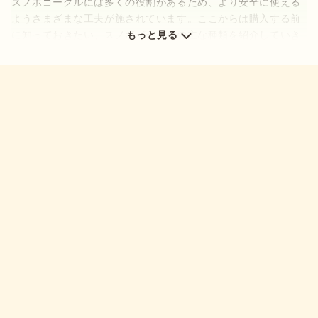
スノボゴーグルには多くの役割があるため、より安全に使える
どれも安全にスノーボードを楽しむために重要なポイントなの
ようさまざまな工夫が施されています。ここからは購入する前
で、まだゴーグルを使ったことがない人は、ぜひ参考にしてみ
に知っておきたい、スノボゴーグルの主な種類を紹介していき
もっと見る
てください。
まぶしさを抑えられる
レンズの枚数
レンズの形状
レンズの色
レンズのタイプ
曇り止め機能
メガネやヘルメットへの対応
それぞれの特徴を理解することで、自分に合うスノボゴーグル
を選べるようになります。
レンズの枚数
出典：
PIXTA