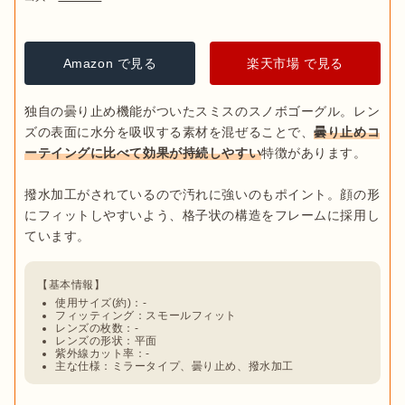
Amazon で見る
楽天市場 で見る
独自の曇り止め機能がついたスミスのスノボゴーグル。レン
ズの表面に水分を吸収する素材を混ぜることで、
曇り止めコ
ーテイングに比べて効果が持続しやすい
特徴があります。

撥水加工がされているので汚れに強いのもポイント。顔の形
にフィットしやすいよう、格子状の構造をフレームに採用し
使用サイズ(約)：-
フィッティング：スモールフィット
レンズの枚数：-
レンズの形状：平面
紫外線カット率：-
主な仕様：ミラータイプ、曇り止め、撥水加工