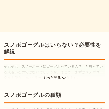
スノボゴーグルはいらない？必要性を
解説
そもそも「スノーボードにゴーグルっているの？」と思ってい
る人もいるのではないでしょうか。そこで、まずはスノボゴー
もっと見る
まぶしさを抑えられる
スノボゴーグルの種類
視認性を高められる
目や顔が守られる
紫外線から目を保護できる