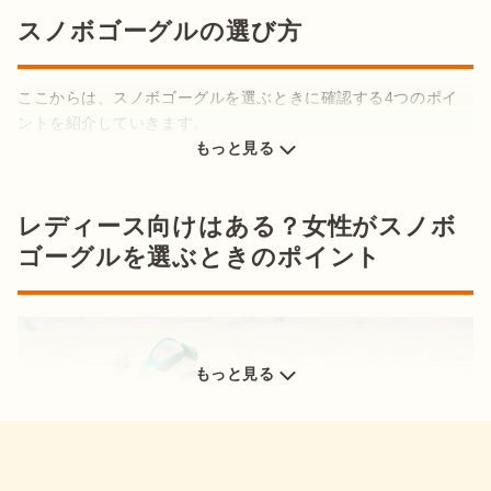
スノボゴーグルの選び方
スノボゴーグルには、太陽の光や雪からの反射光などによるま
ぶしさを抑えられるメリットがあります。これはサングラスと
同じように、レンズに光を軽減してくれる機能があるためで
ここからは、スノボゴーグルを選ぶときに確認する4つのポイ
す。

もっと見る
スノーボードは、標高の高い雪山で楽しむアクティビティなの
サイズが合っているか
で普段より直射日光が強く、そこに雪による反射光も加わるの
出典：
PIXTA
フィット感が良いか
でかなりのまぶしさを感じます。そのため、
スノボゴーグルは
用途に合っているか
レディース向けはある？女性がスノボ
ウェアとのコーディネートに合うデザインか
クリアな視界を確保するために必要なアイテム
スノボゴーグルのレンズには
「シングルレンズ」と「ダブルレ
ゴーグルを選ぶときのポイント
ンズ」
があります。

それぞれのポイントを確認して、自分に合うスノボゴーグルを
視認性を高められる
選べるようにしましょう。
シングルレンズ
1枚のレンズでつくられているため、視界がゆがみにくい特徴
サイズが合っているか
もっと見る
があります。比較的安価なものが多いですが、
ダブルレンズに
比べて曇りやすい
ため使うときには注意が必要です。

ダブルレンズ
2枚のレンズでつくられたタイプです。レンズの間に空気の層