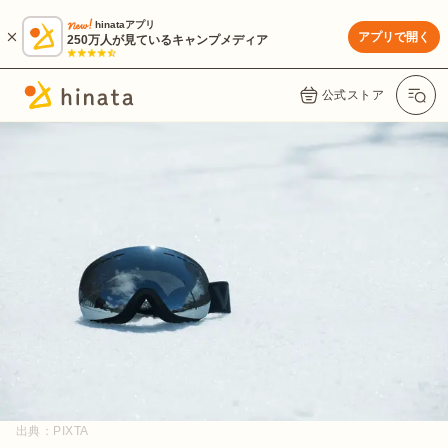
hinataアプリ
アプリで開く
250万人が見ているキャンプメディア
公式ストア
出典：
PIXTA