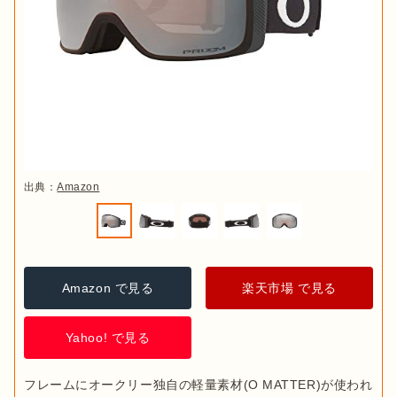
ていないと目や顔に直接当たることは避けられません。このよ
・比較的安価
ざまな機能を独自に開発しています。
多くのトップアスリート
フレームの形状はゴーグルによって異なるので、顔に接する部
うにスノボゴーグルには、
自然の影響や事故から目を守る
とい
も愛用しており、世界的に人気のあるブランド
です。アジアン
分の圧力が均等になっているかを確認してみてください。な
・曇りやすい

フィットモデルの製品も多く、日本人にもフィットしやすいモ
・価格が高め
デメリット
お、フィット感が合いやすいアジアンフィットモデルや、日本
・耐久性が低い
デルも多くそろえています。
紫外線から目を保護できる
人の骨格に合わせてつくられたジャパンフィットモデルがおす
すめです。
SMITH(スミス)
レンズの色
用途に合っているか
1965年にアメリカのアイダホ州・サンバレーで設立されたアウ
トドアブランド。
世界ではじめてダブルレンズと空気の抜ける
素材をスノボゴーグルに採用
したブランドです。創業以来50年
出典：
Amazon
以上にわたり革新的なデザインを開発し続け、多くの人に愛さ
れる人気のブランド。レンズが大きいタイプが多いので、視野
を広く確保したい人におすすめです。
ELECTRIC(エレクトリック)
Amazon で見る
楽天市場 で見る
アメリカのカリフォルニア州・サンクレメント発祥のアイウェ
Yahoo! で見る
アブランド。
シーンに応じた最適なアイウェアを開発すること
にこだわり続け、世界のトップアスリートや著名人からも人気
出典：
PIXTA
フレームにオークリー独自の軽量素材(O MATTER)が使われ
があります。デザイン性の高い製品が多いのも、おすすめポイ