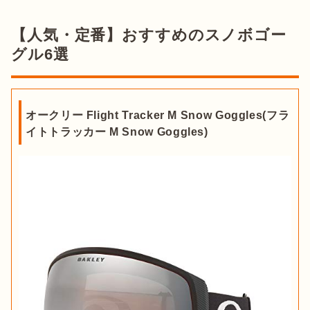
スノボゴーグルが着脱しやすいタイプだと、顔に当たらず化粧
【人気・定番】おすすめのスノボゴー
崩れがしにくいため、
バックルタイプのストラップがおすすめ
出典：
PIXTA
グル6選
です。また、サイズやフィット感がより合うものを探している
人や、かわいいデザインが好きな人は、レディース向けにつく
スノボゴーグルのレンズの形状には
「平面レンズ」と「球面レ
られたモデルを探してみるのも良いでしょう。

ンズ」
があります。それぞれメリット・デメリットがあるた
め、自分に合ったレンズの形状を選びましょう。
オークリー Flight Tracker M Snow Goggles(フラ
前述の「スノボゴーグルの選び方」を踏まえて、自分に合った
イトトラッカー M Snow Goggles)
モデルを選んでみてください。
平面レンズ
球面レンズ
出典：
Yahoo
・目とレンズが遠い

スノボゴーグルは多くのブランドから販売されているので、ど
出典：
PIXTA
・目とレンズが近
・ゴーグル内が広い

のブランドから選べばいいか迷ってしまいますよね。そこで、
特徴
い
・丸みを帯びたアーチ
ここからはスノボゴーグルを取り扱っているおすすめブランド
出典：
PIXTA
風や雪から目を守るのはもちろん、転倒時には目のまわりをケ
状
を紹介します。
ガしないためのプロテクター代わりとしても活躍します。ほか
スノボゴーグルを選ぶときは、
快適な着け心地が得られるよう
にも風に直接さらされなくなるため、目の乾燥が軽減されたり
・視界が歪みにく
OAKLEY(オークリー)
フィット感を確認するのも重要
です。フィット感が合っていな
するなどのメリットも。

い

・視界が広い

いと、顔の一部が痛くなったり、スノボゴーグルと顔の間にす
・フィットしやす
・曇りにくい

メリット
1975年創業の米国カリフォルニア州のスポーツブランド。天候
き間ができたりする場合があります。

天候によっては雪が降ることもあり、スノボゴーグルを装着し
い

・耐久性が高い
に左右されず快適な視界を実現したプリズムレンズなど、さま