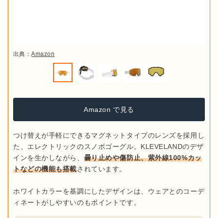
メガネやヘルメットを着用したままスノボゴーグルを装着した
い人は、対応したモデルを選ぶのがおすすめ
です。

メガネ対応モデルはレンズが大きく、メガネのフレームに干渉
しないようつくられています。ヘルメット対応モデルは、スノ
出典：
Amazon
ボゴーグルがズレにくいようストラップを太くしたりし、ヘル
メットのフォルムに合うようつくられているのが特徴です。
Amazon で見る
つけ替えが手軽にできるマグネットタイプのレンズを採用し
た、エレクトリックのスノボゴーグル。KLEVELANDのデザ
インを生かしながら、
曇り止めや傷防止、紫外線100%カッ
トなどの機能も搭載
されています。

ホワイトカラーを基調にしたデザインは、ウェアとのコーデ