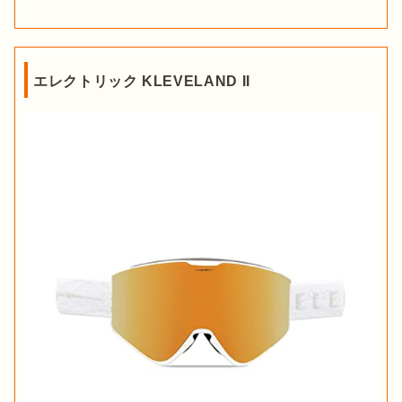
搭載していたりするものがあるので、スノボゴーグルを選ぶと
きに確認してみてください。
メガネやヘルメットへの対応
エレクトリック KLEVELAND II
出典：
PIXTA