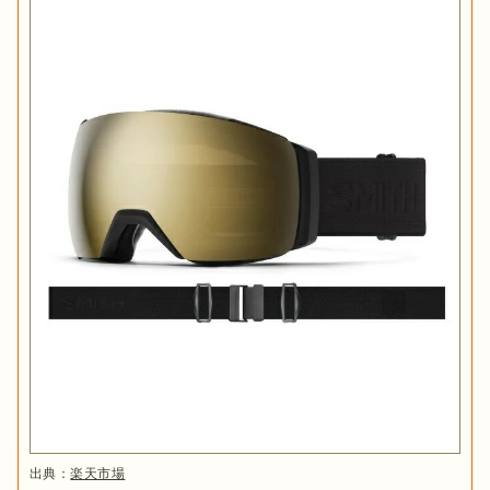
SWANS(スワンズ)
クリア系
裸眼のときに近い見え方が特徴です。晴天などの明るいときは
1911年創業の山本光学が手がけるスポーツアイウェアの国内ブ
まぶしく感じられるため、
夜や曇天など光量が少ないとき
に適
ランド。
創業110年を超えて培われてきた、たしかな技術力
が
開発基盤にあります。2015年にリリースされた、レンズがポッ
プアップすることで湿気が排出される曇り止め技術は、「呼吸
レンズのタイプ
するゴーグル」としてスワンズを代表する機能の一つとして人
気です。
出典：
PIXTA
DICE(ダイス)
スノボゴーグルは機能性だけでなく、
ウェアなどに合わせてコ
ーディネートするのも楽しみの一つ
です。フレームの形状やス
スワンズと同じく山本光学が手がけるスノーボードに特化した
トラップの柄など、デザイン性にこだわった製品が豊富にあり
ブランド。「『スノーボーディングを愉しむ』という『最高の
ます。

体験』を提供する」ことを目標として掲げており、スノーボー
ダーの情熱に寄り添った製品開発をしています。サイズやフィ
シンプルなウェアに目をひくゴーグルを合わせたり、柄や色を
ット感など、
日本人に最適化されたスノボゴーグルがほしい人
ウェアと統一したりするなど、いろいろなコーディネートが楽
におすすめ
です。
しめるのも魅力。普段はチャレンジしないような個性的なデザ
GIRO(ジロ)
インを選んでみるのも、気分を変えられるのでおすすめです。

出典：
楽天市場
1985年に自転車用品ブランドとしてスタートしたジロ。現在は