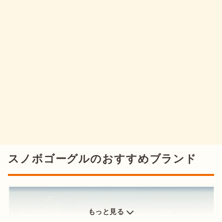
ができることで
外気との温度差が小さくなり、曇りにくい
効果
があります。

現在の主流はダブルレンズですが、価格を重視するならシング
ルレンズでも良いでしょう。とはいえ、曇りにくいレンズは転
倒などのリスクを回避しやすいため、ダブルレンズがおすすめ
出典：
PIXTA
出典：
PIXTA
です。
スノーボードのウェアや小物はメンズとレディースで違うもの
視認性を高められるのも、スノボゴーグルを装着するメリット
レンズの形状
出典：
PIXTA
も多いですが、ゴーグルについても区別があるのでしょうか。
の一つです。スピードがでやすいスノーボードは、滑る先やま
女性がスノボゴーグルを選ぶときのポイントも合わせて確認し
わりが見えにくいと転倒や事故につながるリスクも。

ていきましょう。
スノボゴーグルはサイズが合っているものを選びましょう。サ
イズが大きすぎるとズレやすかったり、小さすぎると視界が狭
レンズの大きさや色を変えたり、色の明暗をコントロールした
スノボゴーグルは男女兼用
く見えづらかったりするなど、快適に使えない可能性がありま
りするなど、視界がクリアに見える
ようさまざまな工夫が施さ
スノボゴーグルのおすすめブランド
す。

れています。より安全に滑るために、シチュエーションに適し
スノボゴーグルは男女兼用のものが主流
です。しかし、数は多
たスノボゴーグルを選ぶのが大切です。
くありませんがレディース向けにつくられたサイズやデザイン
サイズが合っていないことで事故につながるおそれもあるの
などの製品もあります。より女性に合うものを探すときは、そ
目や顔が守られる
で、自分のサイズに合うスノボゴーグルを選ぶのが大切
です。
れらの製品を探してみるのが良いでしょう。
もっと見る
フィット感が良いか
女性がスノボゴーグル選ぶときのポイント