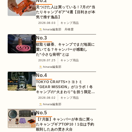
No.
2
見つけた人は買っている！7月の“当
たりキャンプギア”4選【目利きが本
気で推す逸品】
2026.08.03
キャンプ用品
hinata編集部 舟橋愛
No.
3
蚊取り線香、キャンプでまだ地面に
置いてる？キャンパーが感動し
た“小さな発明”とは
2026.07.25
キャンプ用品
hinata編集部
No.
4
TOKYO CRAFTS×トヨトミ
「GEAR MISSION」がコラボ！冬
キャンプの“火まわり”を担う限定
K3クッキングストーブが登場
2026.08.02
キャンプ用品
hinata編集部
No.
5
【7月版】キャンパーが本当に買っ
たキャンプギアTOP10！1位は予約
殺到したあの焚き火台