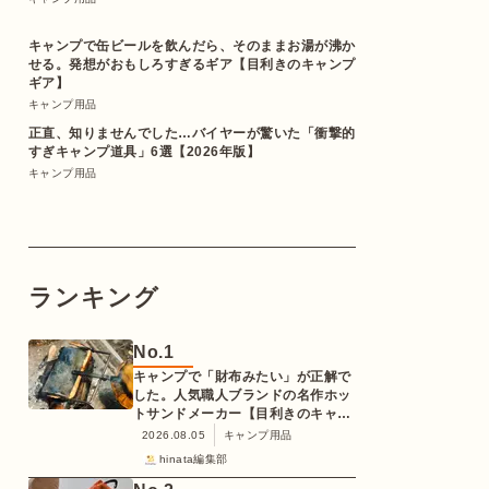
キャンプで缶ビールを飲んだら、そのままお湯が沸か
せる。発想がおもしろすぎるギア【目利きのキャンプ
ギア】
キャンプ用品
正直、知りませんでした…バイヤーが驚いた「衝撃的
すぎキャンプ道具」6選【2026年版】
キャンプ用品
ランキング
No.
1
キャンプで「財布みたい」が正解で
した。人気職人ブランドの名作ホッ
トサンドメーカー【目利きのキャン
プギア】
2026.08.05
キャンプ用品
hinata編集部