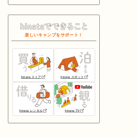
楽しいキャンプをサポート！
hinata ストア
hinata スポット
hinata レンタル
hinata TV