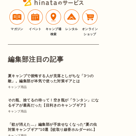
マガジン
イベント
キャンプ場
レンタル
オンライン
検索
ショップ
編集部注目の記事
夏キャンプで後悔する人が見落としがちな「3つの
敵」。編集部が本気で使った対策ギアとは
キャンプ用品
その瓶、捨てるの待って！空き瓶が「ランタン」にな
るギアが最高だった【目利きのキャンプギア】
キャンプ用品
「蚊が消えた…」編集部が手放せなくなった“夏の虫
対策キャンプギア”10選【蚊取り線香ホルダーetc.】
キャンプ用品