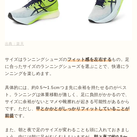
出典：
楽天
サイズはランニングシューズの
フィット感を左右する
もの。足
に合ったサイズのランニングシューズを選ぶことで、快適にラ
ンニングを楽しめます。

具体的には、約0.5〜1.5cmつま先に余裕を持たせるのがベス
ト。ランニングは体重移動が激しく、足に負担がかかるので、
サイズに余裕がないとマメや靴擦れが起きる可能性があるから
です。ただし、
甲とかかとがしっかりフィットしていることが
前提
です。

また、朝と夜で足のサイズが変わることも頭に入れておきまし
ょう。中には朝に足がむくむ人もいますが、
朝と夜で約0.5〜