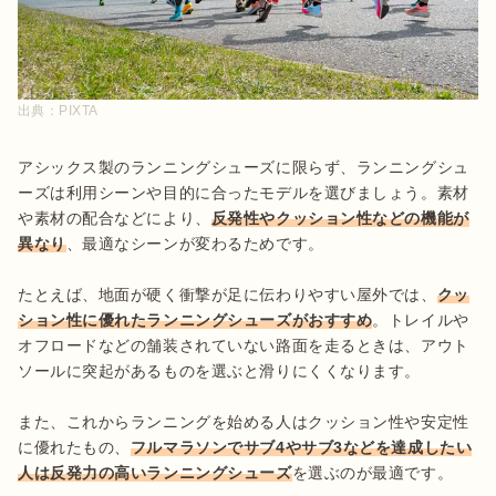
出典：
PIXTA
アシックス製のランニングシューズに限らず、ランニングシュ
ーズは利用シーンや目的に合ったモデルを選びましょう。素材
や素材の配合などにより、
反発性やクッション性などの機能が
異なり
、最適なシーンが変わるためです。

たとえば、地面が硬く衝撃が足に伝わりやすい屋外では、
クッ
ション性に優れたランニングシューズがおすすめ
。トレイルや
オフロードなどの舗装されていない路面を走るときは、アウト
ソールに突起があるものを選ぶと滑りにくくなります。

また、これからランニングを始める人はクッション性や安定性
に優れたもの、
フルマラソンでサブ4やサブ3などを達成したい
人は反発力の高いランニングシューズ
を選ぶのが最適です。
