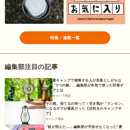
特集・連載一覧
編集部注目の記事
夏キャンプで後悔する人が見落としがちな
「3つの敵」。編集部が本気で使った対策ギ
アとは
キャンプ用品
その瓶、捨てるの待って！空き瓶が「ランタン」
になるギアが最高だった【目利きのキャンプギ
ア】
キャンプ用品
「蚊が消えた…」編集部が手放せなくなった“夏