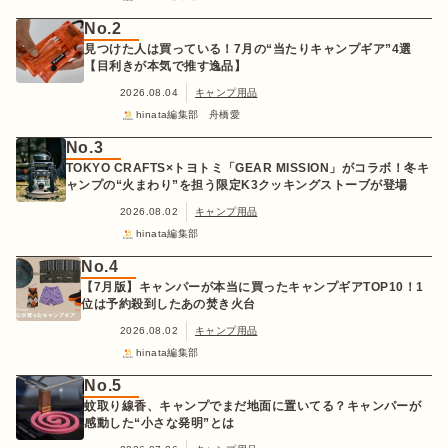
No.2
見つけた人は買っている！7月の“当たりキャンプギア”4選
【目利きが本気で推す逸品】
2026.08.04
キャンプ用品
hinata編集部 舟橋愛
No.3
TOKYO CRAFTS×トヨトミ「GEAR MISSION」がコラボ！冬キ
ャンプの“火まわり”を担う限定K3クッキングストーブが登場
2026.08.02
キャンプ用品
hinata編集部
No.4
【7月版】キャンパーが本当に買ったキャンプギアTOP10！1
位は予約殺到したあの焚き火台
2026.08.02
キャンプ用品
hinata編集部
No.5
蚊取り線香、キャンプでまだ地面に置いてる？キャンパーが
感動した“小さな発明”とは