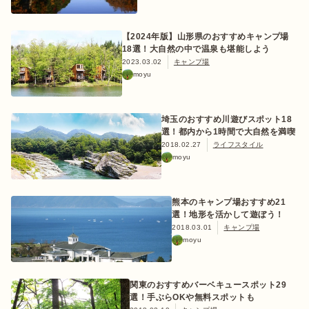
【2024年版】山形県のおすすめキャンプ場
18選！大自然の中で温泉も堪能しよう
ログイン/会員登録
2023.03.02
キャンプ場
moyu
埼玉のおすすめ川遊びスポット18
選！都内から1時間で大自然を満喫
2018.02.27
ライフスタイル
moyu
熊本のキャンプ場おすすめ21
マガジン
イベント
キャンプ場
レンタル
オンライン
検索
ショップ
選！地形を活かして遊ぼう！
2018.03.01
キャンプ場
moyu
関東のおすすめバーベキュースポット29
選！手ぶらOKや無料スポットも