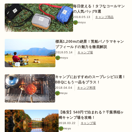
毎日使える！タフなコールマン
の人気バッグ8選
2018.05.13
キャンプ用品
moyu
おすすめ特集
標高1,200mの絶景！荒船パノラマキャン
プフィールドの魅力を徹底解説
キャンプ用品
2018.05.14
キャンプ場
moyu
キャンプ場
キャンプにおすすめのスープレシピ11選！
BBQにもう一品をプラス！
料理
2018.04.04
キャンプ料理
moyu
how to
【格安】540円で泊まれる？千葉県稲ヶ
崎キャンプ場を攻略！
初めての方
2018.03.22
キャンプ場
moyu