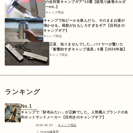
の虫対策キャンプギア”10選【蚊取り線香ホルダ
ーetc.】
キャンプ用品
キャンプで缶ビールを飲んだら、そのままお湯が
沸かせる。発想がおもしろすぎるギア【目利きの
キャンプギア】
キャンプ用品
正直、知りませんでした…バイヤーが驚いた
「衝撃的すぎキャンプ道具」6選【2026年版】
キャンプ用品
ランキング
No.1
キャンプで「財布みたい」が正解でした。人気職人ブランドの名
作ホットサンドメーカー【目利きのキャンプギア】
2026.08.05
キャンプ用品
hinata編集部