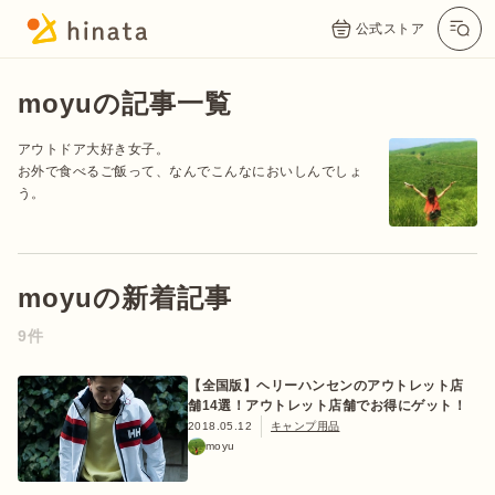
公式ストア
moyuの記事一覧
アウトドア大好き女子。
お外で食べるご飯って、なんでこんなにおいしんでしょ
う。
moyuの新着記事
公式App
Twitter
Instagram
LINE
9件
【全国版】ヘリーハンセンのアウトレット店
舗14選！アウトレット店舗でお得にゲット！
公式オンラインストア
2018.05.12
キャンプ用品
moyu