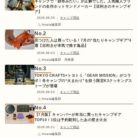
キャンプで「財布みたい」が正解でした。人気職人ブラ
ンドの名作ホットサンドメーカー【目利きのキャンプギ
ア】
2026.08.05
キャンプ用品
hinata編集部
No.
2
見つけた人は買っている！7月の“当たりキャンプギア”4
選【目利きが本気で推す逸品】
2026.08.03
キャンプ用品
hinata編集部 舟橋愛
No.
3
TOKYO CRAFTS×トヨトミ「GEAR MISSION」がコラ
ボ！冬キャンプの“火まわり”を担う限定K3クッキングス
トーブが登場
2026.08.02
キャンプ用品
hinata編集部
No.
4
【7月版】キャンパーが本当に買ったキャンプギア
TOP10！1位は予約殺到したあの焚き火台
2026.08.01
キャンプ用品
hinata編集部