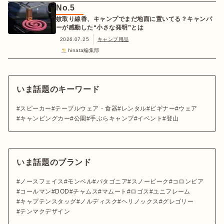
No.
5
蚊取り線香、キャンプでまだ地面に置いてる？キャンパ
ーが感動した“小さな発明”とは
2026.07.25
キャンプ用品
hinata編集部
いま話題のキーワード
スピーカー
テーブルウェア・食器
レンタル
ビギナー
ウェア
キャンピングカー
公園
手ぶらキャンプ
イベント
登山
いま話題のブランド
ノースフェイス
モンベル
パタゴニア
スノーピーク
コロンビア
コールマン
DOD
チャムス
マムート
ロゴス
ユニフレーム
キャプテンスタッグ
ノルディスク
ヘリノックス
グレゴリー
テンマクデザイン