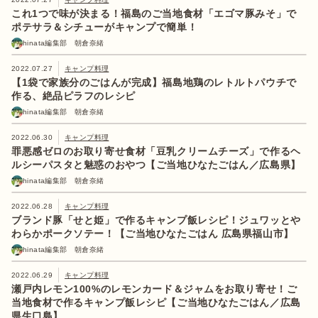
これ1つで味が決まる！福島のご当地食材「エゴマ豚みそ」で
ポテサラ＆シチューがキャンプで簡単！
hinata編集部 朝倉奈緒
2022.07.27
キャンプ料理
【1袋で家族分のごはんが完成】福島地鶏のレトルトパウチで
作る、絶品ピラフのレシピ
hinata編集部 朝倉奈緒
2022.06.30
キャンプ料理
罪悪感ゼロのお取り寄せ食材「豆乳クリームチーズ」で作るヘ
ルシーパスタと魅惑のおやつ【ご当地ひなたごはん／広島県】
hinata編集部 朝倉奈緒
2022.06.28
キャンプ料理
ブランド豚「せと姫」で作るキャンプ飯レシピ！ジュワッとや
わらかポークソテー！【ご当地ひなたごはん 広島県福山市】
hinata編集部 朝倉奈緒
2022.06.29
キャンプ料理
瀬戸内レモン100%のレモンカード＆ジャムをお取り寄せ！ご
当地食材で作るキャンプ飯レシピ【ご当地ひなたごはん／広島
県生口島】