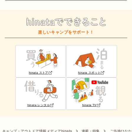
楽しいキャンプをサポート！
hinata ストア
hinata スポット
hinata レンタル
hinata TV
キャンプ・アウトドア情報メディアhinata
連載・特集
ご当地ひなた