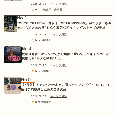
2026.08.04
キャンプ用品
hinata編集部 舟橋愛
No.3
TOKYO CRAFTS×トヨトミ「GEAR MISSION」がコラボ！冬キ
ャンプの“火まわり”を担う限定K3クッキングストーブが登場
2026.08.02
キャンプ用品
hinata編集部
No.4
蚊取り線香、キャンプでまだ地面に置いてる？キャンパーが
感動した“小さな発明”とは
2026.07.26
キャンプ用品
hinata編集部
No.5
【7月版】キャンパーが本当に買ったキャンプギアTOP10！1
位は予約殺到したあの焚き火台
2026.08.02
キャンプ用品
hinata編集部