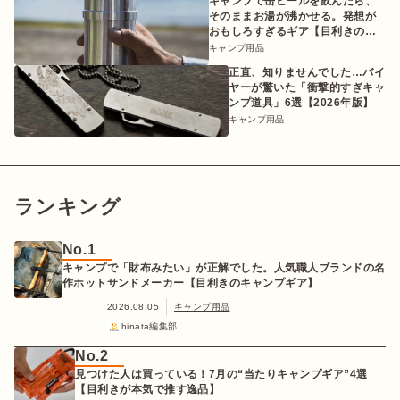
キャンプで缶ビールを飲んだら、
そのままお湯が沸かせる。発想が
おもしろすぎるギア【目利きのキ
ャンプギア】
キャンプ用品
正直、知りませんでした…バイ
ヤーが驚いた「衝撃的すぎキャ
ンプ道具」6選【2026年版】
キャンプ用品
ランキング
No.1
キャンプで「財布みたい」が正解でした。人気職人ブランドの名
作ホットサンドメーカー【目利きのキャンプギア】
2026.08.05
キャンプ用品
hinata編集部
No.2
見つけた人は買っている！7月の“当たりキャンプギア”4選
【目利きが本気で推す逸品】