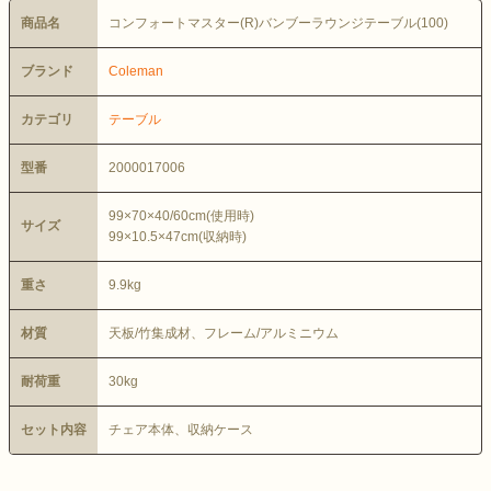
商品名
コンフォートマスター(R)バンブーラウンジテーブル(100)
ブランド
Coleman
カテゴリ
テーブル
型番
2000017006
99×70×40/60cm(使用時)
サイズ
99×10.5×47cm(収納時)
重さ
9.9kg
材質
天板/竹集成材、フレーム/アルミニウム
耐荷重
30kg
セット内容
チェア本体、収納ケース