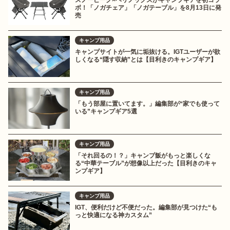
スノーピーク×ヘリノックスがキャンプギアを初コラ
ボ！「ノガチェア」「ノガテーブル」を8月13日に発
売
キャンプ用品
キャンプサイトが一気に垢抜ける。IGTユーザーが欲
しくなる“隠す収納”とは【目利きのキャンプギア】
キャンプ用品
「もう部屋に置いてます。」編集部が“家でも使って
いる”キャンプギア5選
キャンプ用品
「それ回るの！？」キャンプ飯がもっと楽しくな
る“中華テーブル”が想像以上だった【目利きのキャ
ンプギア】
キャンプ用品
IGT、便利だけど不便だった。編集部が見つけた“も
っと快適になる神カスタム”