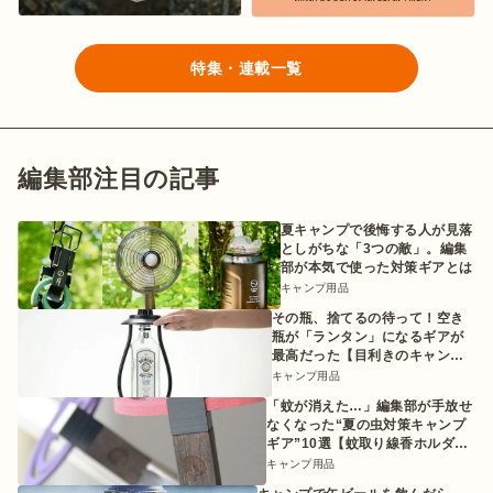
特集・連載一覧
編集部注目の記事
夏キャンプで後悔する人が見落
としがちな「3つの敵」。編集
部が本気で使った対策ギアとは
キャンプ用品
その瓶、捨てるの待って！空き
瓶が「ランタン」になるギアが
最高だった【目利きのキャンプ
ギア】
キャンプ用品
「蚊が消えた…」編集部が手放せ
なくなった“夏の虫対策キャンプ
ギア”10選【蚊取り線香ホルダー
etc.】
キャンプ用品