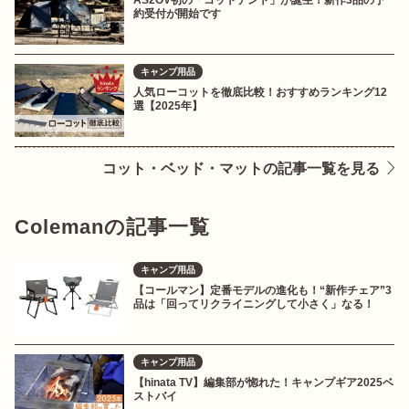
AS2OV初の「コットテント」が誕生！新作3品の予
約受付が開始です
キャンプ用品
人気ローコットを徹底比較！おすすめランキング12
選【2025年】
コット・ベッド・マットの記事一覧を見る
Colemanの記事一覧
キャンプ用品
【コールマン】定番モデルの進化も！“新作チェア”3
品は「回ってリクライニングして小さく」なる！
キャンプ用品
【hinata TV】編集部が惚れた！キャンプギア2025ベ
ストバイ