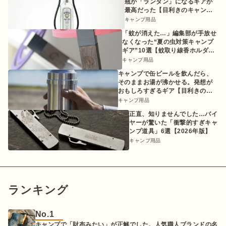
瓶が「ランタン」になるギアが
最高だった【目利きのキャンプ
ギア】
キャンプ用品
「蚊が消えた…」編集部が手放せ
なくなった“夏の虫対策キャンプ
ギア”10選【蚊取り線香ホルダー
etc.】
キャンプ用品
キャンプで缶ビールを飲んだら、
そのままお湯が沸かせる。発想が
おもしろすぎるギア【目利きのキ
ャンプギア】
キャンプ用品
正直、知りませんでした…バイ
ヤーが驚いた「衝撃的すぎキャ
ンプ道具」6選【2026年版】
キャンプ用品
ランキング
No.1
キャンプで「財布みたい」が正解でした。人気職人ブランドの名