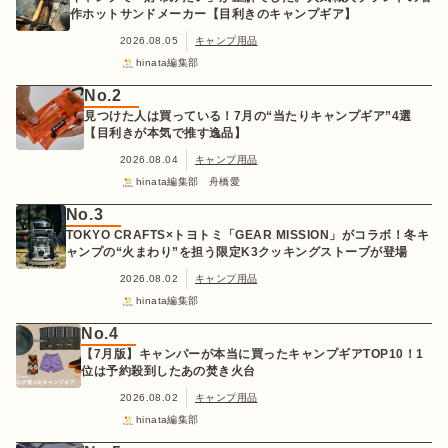
作ホットサンドメーカー【目利きのキャンプギア】
2026.08.05
キャンプ用品
hinata編集部
No.2
見つけた人は買っている！7月の“当たりキャンプギア”4選
【目利きが本気で推す逸品】
2026.08.04
キャンプ用品
hinata編集部 舟橋愛
No.3
TOKYO CRAFTS×トヨトミ「GEAR MISSION」がコラボ！冬キ
ャンプの“火まわり”を担う限定K3クッキングストーブが登場
2026.08.02
キャンプ用品
hinata編集部
No.4
【7月版】キャンパーが本当に買ったキャンプギアTOP10！1
位は予約殺到したあの焚き火台
2026.08.02
キャンプ用品
hinata編集部