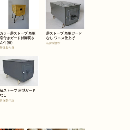
カラー薪ストーブ 角型
薪ストーブ 角型ガード
窓付きガード付脚長さ
なし ワニス仕上げ
ん付(黄)
新保製作所
新保製作所
薪ストーブ 角型ガード
なし
新保製作所