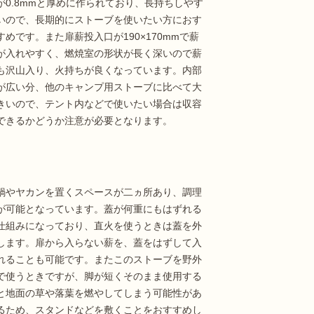
が0.8mmと厚めに作られており、長持ちしやす
いので、長期的にストーブを使いたい方におす
すめです。また扉薪投入口が190×170mmで薪
が入れやすく、燃焼室の形状が長く深いので薪
も沢山入り、火持ちが良くなっています。内部
が広い分、他のキャンプ用ストーブに比べて大
きいので、テント内などで使いたい場合は収容
できるかどうか注意が必要となります。
鍋やヤカンを置くスペースが二ヵ所あり、調理
が可能となっています。蓋が何重にもはずれる
仕組みになっており、直火を使うときは蓋を外
します。扉から入らない薪を、蓋をはずして入
れることも可能です。またこのストーブを野外
で使うときですが、脚が短くそのまま使用する
と地面の草や落葉を燃やしてしまう可能性があ
るため、スタンドなどを敷くことをおすすめし