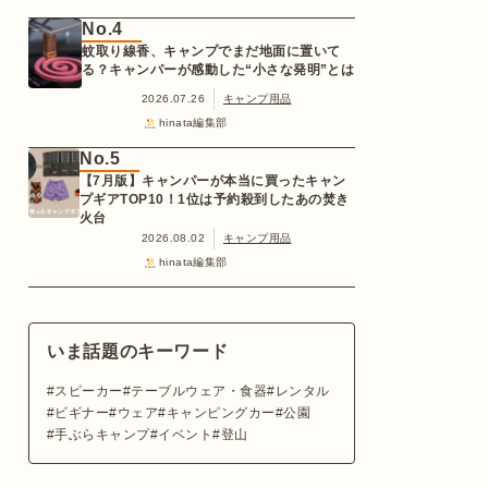
No.4
蚊取り線香、キャンプでまだ地面に置いて
る？キャンパーが感動した“小さな発明”とは
2026.07.26
キャンプ用品
hinata編集部
No.5
【7月版】キャンパーが本当に買ったキャン
プギアTOP10！1位は予約殺到したあの焚き
火台
2026.08.02
キャンプ用品
hinata編集部
いま話題のキーワード
スピーカー
テーブルウェア・食器
レンタル
ビギナー
ウェア
キャンピングカー
公園
手ぶらキャンプ
イベント
登山