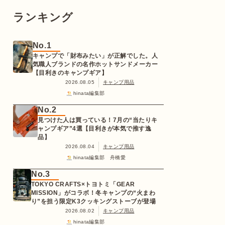
ランキング
No.1
キャンプで「財布みたい」が正解でした。人
気職人ブランドの名作ホットサンドメーカー
【目利きのキャンプギア】
2026.08.05
キャンプ用品
hinata編集部
No.2
見つけた人は買っている！7月の“当たりキ
ャンプギア”4選【目利きが本気で推す逸
品】
2026.08.04
キャンプ用品
hinata編集部 舟橋愛
No.3
TOKYO CRAFTS×トヨトミ「GEAR
MISSION」がコラボ！冬キャンプの“火まわ
り”を担う限定K3クッキングストーブが登場
2026.08.02
キャンプ用品
hinata編集部