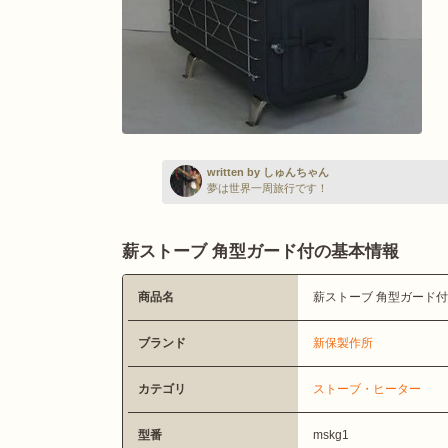
written by しゅんちゃん
夢は世界一周旅行です！
薪ストーブ 角型ガード付の基本情報
商品名
薪ストーブ 角型ガード付
ブランド
新保製作所
カテゴリ
ストーブ・ヒーター
型番
mskg1