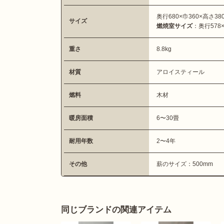
奥行680×巾360×高さ38
サイズ
燃焼室サイズ
：奥行578×
重さ
8.8kg
材質
アロイスティール
燃料
木材
暖房面積
6〜30畳
耐用年数
2〜4年
その他
薪のサイズ：500mm
同じブランドの関連アイテム