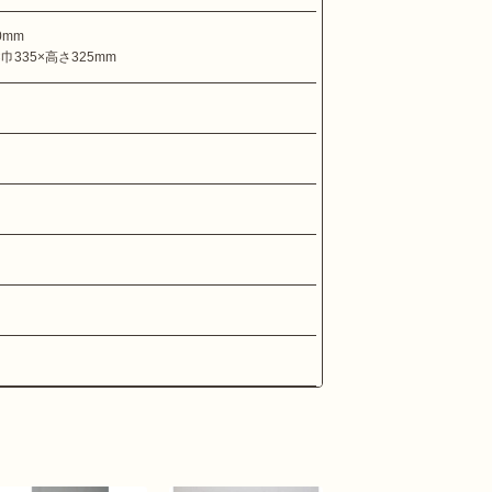
0mm
巾335×高さ325mm