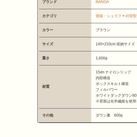
ブランド
NANGA
カテゴリ
寝袋・シュラフ
>
封筒型
カラー
ブラウン
サイズ
140×233cm 収納サイズ 
重さ
1,600g
15dn ナイロンリップ
内部構造
ボックスキルト構造
材質
フィルパワー
ホワイトダックダウン80-20
※背面は化学繊維を使用
その他
ダウン量 600g