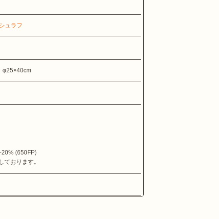
シュラフ
φ25×40cm
% (650FP)
しております。