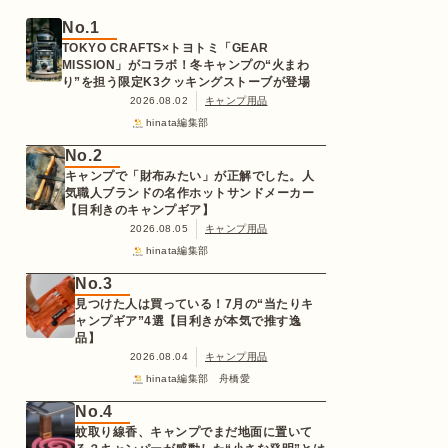
No.1
TOKYO CRAFTS×トヨトミ「GEAR
MISSION」がコラボ！冬キャンプの“火まわ
り”を担う限定K3クッキングストーブが登場
2026.08.02
キャンプ用品
hinata編集部
No.2
キャンプで「財布みたい」が正解でした。人
気職人ブランドの名作ホットサンドメーカー
【目利きのキャンプギア】
2026.08.05
キャンプ用品
hinata編集部
No.3
見つけた人は買っている！7月の“当たりキ
ャンプギア”4選【目利きが本気で推す逸
品】
2026.08.04
キャンプ用品
hinata編集部 舟橋愛
No.4
蚊取り線香、キャンプでまだ地面に置いて