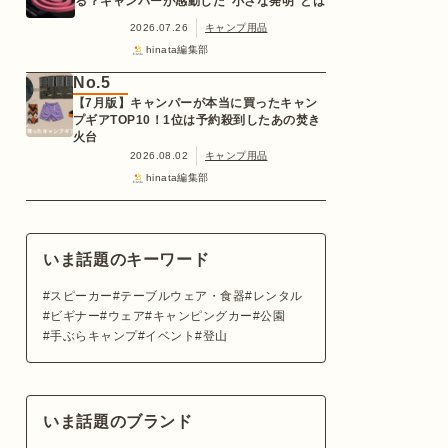
る？キャンパーが感動した“小さな発明”とは
2026.07.26
キャンプ用品
hinata編集部
No.5
【7月版】キャンパーが本当に買ったキャン
プギアTOP10！1位は予約殺到したあの焚き
火台
2026.08.02
キャンプ用品
hinata編集部
いま話題のキーワード
スピーカー
テーブルウェア・食器
レンタル
ビギナー
ウェア
キャンピングカー
公園
手ぶらキャンプ
イベント
登山
いま話題のブランド