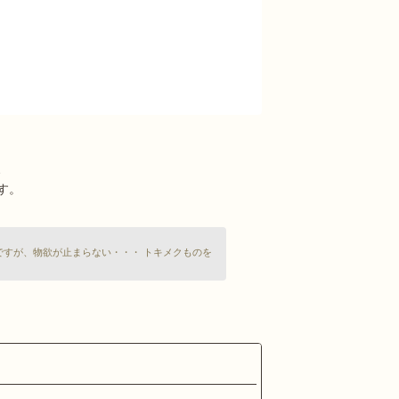
、
す。
ですが、物欲が止まらない・・・ トキメクものを