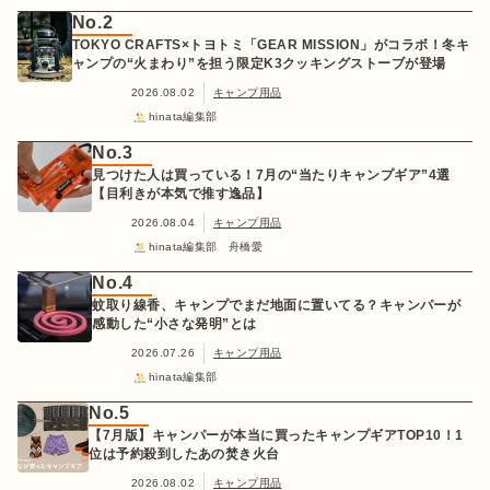
No.2
TOKYO CRAFTS×トヨトミ「GEAR MISSION」がコラボ！冬キ
ャンプの“火まわり”を担う限定K3クッキングストーブが登場
2026.08.02
キャンプ用品
hinata編集部
No.3
見つけた人は買っている！7月の“当たりキャンプギア”4選
【目利きが本気で推す逸品】
2026.08.04
キャンプ用品
hinata編集部 舟橋愛
No.4
蚊取り線香、キャンプでまだ地面に置いてる？キャンパーが
感動した“小さな発明”とは
2026.07.26
キャンプ用品
hinata編集部
No.5
【7月版】キャンパーが本当に買ったキャンプギアTOP10！1
位は予約殺到したあの焚き火台
2026.08.02
キャンプ用品