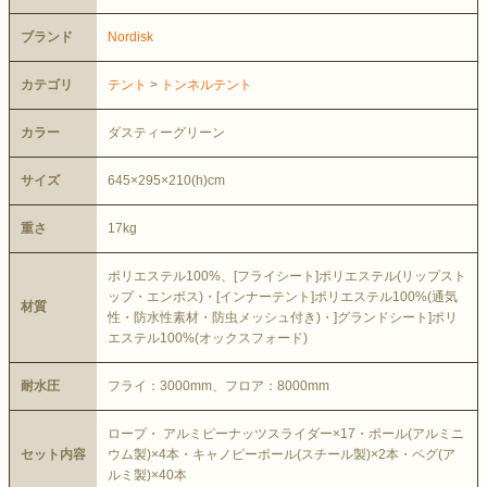
ブランド
Nordisk
カテゴリ
テント
>
トンネルテント
カラー
ダスティーグリーン
サイズ
645×295×210(h)cm
重さ
17kg
ポリエステル100%、[フライシート]ポリエステル(リップスト
ップ・エンボス)・[インナーテント]ポリエステル100%(通気
材質
性・防水性素材・防虫メッシュ付き)・]グランドシート]ポリ
エステル100%(オックスフォード)
耐水圧
フライ：3000mm、フロア：8000mm
ロープ・ アルミピーナッツスライダー×17・ポール(アルミニ
セット内容
ウム製)×4本・キャノピーポール(スチール製)×2本・ペグ(ア
ルミ製)×40本