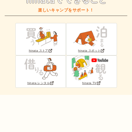
楽しいキャンプをサポート！
hinata ストア
hinata スポット
hinata レンタル
hinata TV